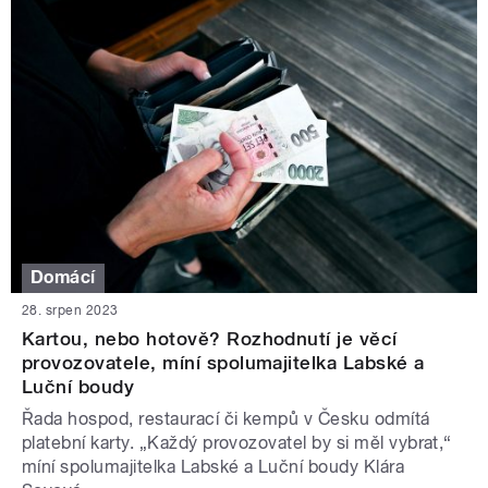
Domácí
28. srpen 2023
Kartou, nebo hotově? Rozhodnutí je věcí
provozovatele, míní spolumajitelka Labské a
Luční boudy
Řada hospod, restaurací či kempů v Česku odmítá
platební karty. „Každý provozovatel by si měl vybrat,“
míní spolumajitelka Labské a Luční boudy Klára