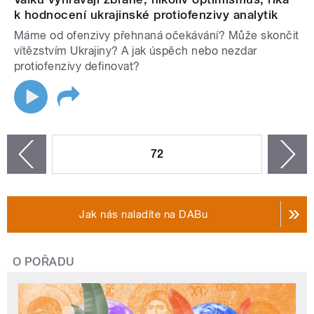
k hodnocení ukrajinské protiofenzivy analytik
Máme od ofenzivy přehnaná očekávání? Může skončit
vítězstvím Ukrajiny? A jak úspěch nebo nezdar
protiofenzivy definovat?
STRÁNKY
72
n
zí
Jak nás naladíte na DABu
O POŘADU