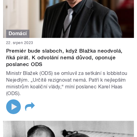
Domácí
22. srpen 2023
Premiér bude slaboch, když Blažka neodvolá,
říká pirát. K odvolání nemá důvod, oponuje
poslanec ODS
Ministr Blažek (ODS) se omluvil za setkání s lobbistou
Nejedlým. „Určitě rezignovat nemá. Patří k nejlepším
ministrům koaliční vlády,“ míní poslanec Karel Haas
(ODS).