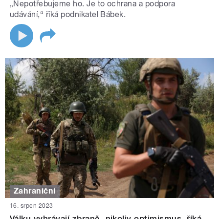
„Nepotřebujeme ho. Je to ochrana a podpora
udávání,“ říká podnikatel Bábek.
Zahraniční
16. srpen 2023
Válku vyhrávají zbraně, nikoliv optimismus, říká