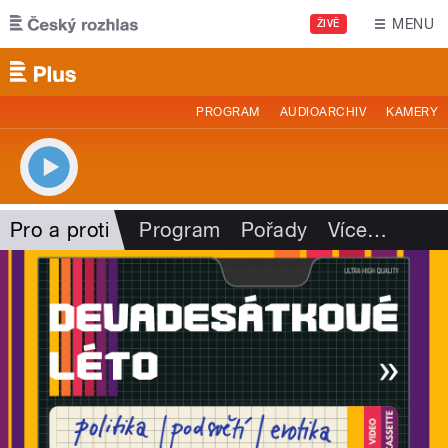
Přejít k hlavnímu obsahu
MENU
ŽIVĚ
PROGRAM
AUDIOARCHIV
KAMERY
Pro a proti
Program
Pořady
Více
…