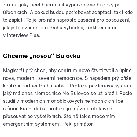
zajímá, jaký účel budou mít vyprázdněné budovy po
úřednících. A pokud budou potřebovat adaptaci, tak i kdo
to zaplatí. To je pro nás naprosto zásadní pro posouzení,
jak je ten záměr pro Prahu výhodný,“ řekl primátor
v Interview Plus.
Chceme
„novou“
Bulovku
Magistrát prý chce, aby centrum nové čtvrti tvořila úplně
nová, moderní, severní nemocnice. S nápadem prý přišel
koaliční partner Praha sobě. „Protože pavilonový systém,
jaký má dnes Nemocnice Ne Bulovce se už přežil. Podle
studií v moderních monoblokových nemocnicích lidé
stůňou kratší dobu, protože je můžete efektivněji
přesouvat po vyšetřeních. Stejně tak s moderním
emergentním systémem,“ řekl primátor.