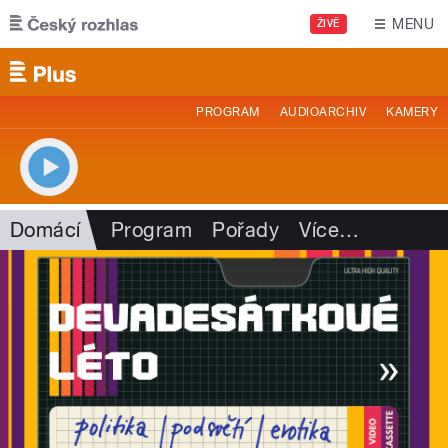
Přejít k hlavnímu obsahu
MENU
ŽIVĚ
PROGRAM
AUDIOARCHIV
KAMERY
Domácí
Program
Pořady
Více
…