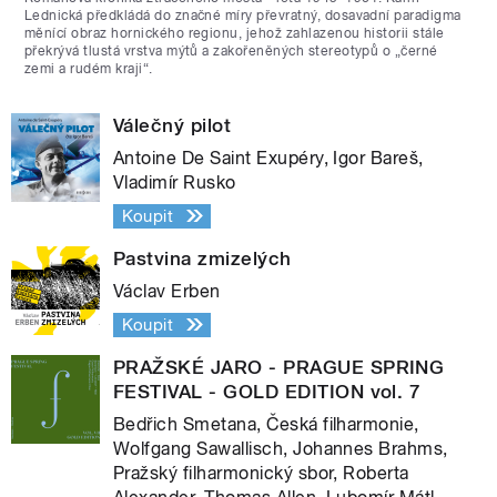
Lednická předkládá do značné míry převratný, dosavadní paradigma
měnící obraz hornického regionu, jehož zahlazenou historii stále
překrývá tlustá vrstva mýtů a zakořeněných stereotypů o „černé
zemi a rudém kraji“.
Válečný pilot
Antoine De Saint Exupéry, Igor Bareš,
Vladimír Rusko
Koupit
Pastvina zmizelých
Václav Erben
Koupit
PRAŽSKÉ JARO - PRAGUE SPRING
FESTIVAL - GOLD EDITION vol. 7
Bedřich Smetana, Česká filharmonie,
Wolfgang Sawallisch, Johannes Brahms,
Pražský filharmonický sbor, Roberta