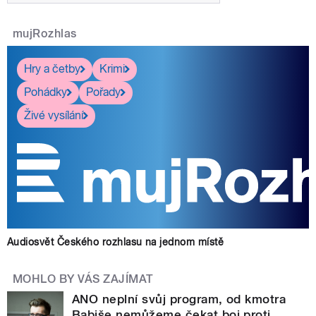
mujRozhlas
Hry a četby
Krimi
Pohádky
Pořady
Živé vysílání
Audiosvět Českého rozhlasu na jednom místě
MOHLO BY VÁS ZAJÍMAT
ANO neplní svůj program, od kmotra
Babiše nemůžeme čekat boj proti