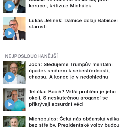
korupci, kritizuje Michálek
Lukáš Jelínek: Dálnice dělají Babišovi
starosti
NEJPOSLOUCHANĚJŠÍ
Joch: Sledujeme Trumpův mentální
úpadek směrem k sebestřednosti,
chaosu. A konec je v nedohlednu
Telička: Babiš? Větší problém je jeho
okolí. S neskutečnou arogancí se
přikrývají absurdní věci
Michopulos: Čeká nás občanská válka
bez střelby. Prezidentské volby budou