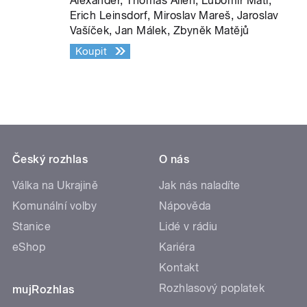
Alexander, Thomas Allen, Lubomír Mátl,
Erich Leinsdorf, Miroslav Mareš, Jaroslav
Vašíček, Jan Málek, Zbyněk Matějů
Koupit
Český rozhlas
O nás
Válka na Ukrajině
Jak nás naladíte
Komunální volby
Nápověda
Stanice
Lidé v rádiu
eShop
Kariéra
Kontakt
Rozhlasový poplatek
mujRozhlas