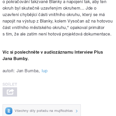
o pokračování takzvané Blanky a napojení tak, aby ten
okruh byl skutečně uzavřeným okruhem… Jde o
uzavření chybějící části vnitřního okruhu, který se má
napojit na výstup z Blanky, kolem Vysočan až na hotovou
část vnitřního městského okruhu,“ opakoval primátor
s tím, že ale zatím není hotová projektová dokumentace.
Víc si poslechněte v audiozáznamu Interview Plus
Jana Bumby.
autoři:
Jan Bumba
,
lup
Všechny díly pořadu na mujRozhlas