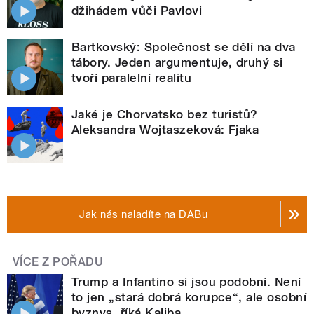
džihádem vůči Pavlovi
Bartkovský: Společnost se dělí na dva
tábory. Jeden argumentuje, druhý si
tvoří paralelní realitu
Jaké je Chorvatsko bez turistů?
Aleksandra Wojtaszeková: Fjaka
Jak nás naladíte na DABu
VÍCE Z POŘADU
Trump a Infantino si jsou podobní. Není
to jen „stará dobrá korupce“, ale osobní
byznys, říká Kaliba