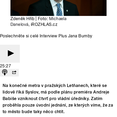
Zdeněk Hřib | Foto:
Michaela
Danelová
, iROZHLAS.cz
Poslechněte si celé Interview Plus Jana Bumby
25:27
Na konečné metra v pražských Letňanech, které se
lidově říká Syslov, má podle plánu premiéra Andreje
Babiše vzniknout čtvrť pro vládní úředníky. Zatím
proběhla pouze úvodní jednání, ze kterých víme, že za
to město bude taky něco chtít.