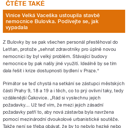
Vinice Velká Vaceška ustoupila stavbě
nemocnice Bulovka. Podívejte se, jak
vypadala
Z Bulovky by se pak všechen personál přestěhoval do
Letňan, protože „sehnat zdravotníky pro úplně novou
nemocnici by byl velký problém. Stávající budovy
nemocnice by pak našly jiné využití. Ideálně by se tím
dala řešit i krize dostupnosti bydlení v Praze.“
Primátor se teď chystá na setkání se zástupci městských
částí Prahy 9, 18 a 19 a i těch, co to prý ovlivní taky, tedy
vzdálenější Čakovice. „Rád si vyslechnu jejich
požadavky… Už teď vím, že mezi jejich zásadní
požadavky patří to, aby nová zástavba byla navržena
pomocí mezinárodní dvoukolové urbanistické soutěže.
Takže není se třeba obávat, že by to nebylo hezké nebo