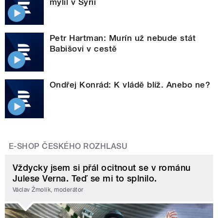
mýlil v Sýrii
Petr Hartman: Murín už nebude stát
Babišovi v cestě
Ondřej Konrád: K vládě blíž. Anebo ne?
E-SHOP ČESKÉHO ROZHLASU
Vždycky jsem si přál ocitnout se v románu
Julese Verna. Teď se mi to splnilo.
Václav Žmolík, moderátor