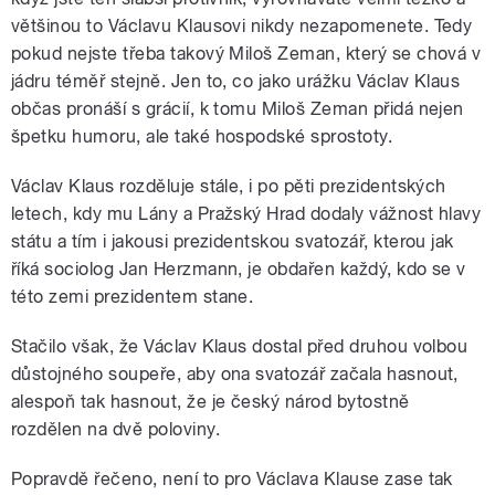
většinou to Václavu Klausovi nikdy nezapomenete. Tedy
pokud nejste třeba takový Miloš Zeman, který se chová v
jádru téměř stejně. Jen to, co jako urážku Václav Klaus
občas pronáší s grácií, k tomu Miloš Zeman přidá nejen
špetku humoru, ale také hospodské sprostoty.
Václav Klaus rozděluje stále, i po pěti prezidentských
letech, kdy mu Lány a Pražský Hrad dodaly vážnost hlavy
státu a tím i jakousi prezidentskou svatozář, kterou jak
říká sociolog Jan Herzmann, je obdařen každý, kdo se v
této zemi prezidentem stane.
Stačilo však, že Václav Klaus dostal před druhou volbou
důstojného soupeře, aby ona svatozář začala hasnout,
alespoň tak hasnout, že je český národ bytostně
rozdělen na dvě poloviny.
Popravdě řečeno, není to pro Václava Klause zase tak