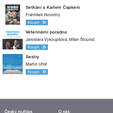
Setkání s Karlem Čapkem
František Novotný
Koupit
Veterinární poradna
Jaroslava Vykoupilová, Milan Štourač
Koupit
Sestry
Martin Uhlíř
Koupit
Český rozhlas
O nás