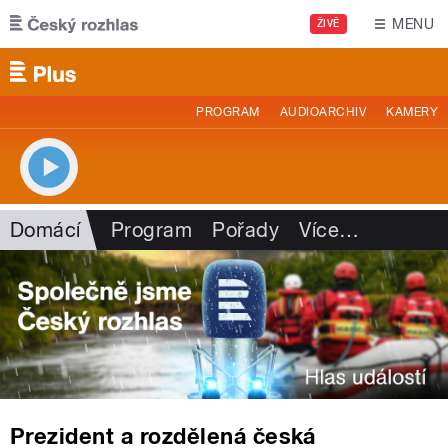
Přejít k hlavnímu obsahu
MENU
ŽIVĚ
PROGRAM
AUDIOARCHIV
KAMERY
Domácí
Program
Pořady
Více
…
Prezident a rozdělená česká