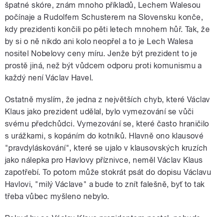
špatné skóre, znám mnoho příkladů, Lechem Walesou
počínaje a Rudolfem Schusterem na Slovensku konče,
kdy prezidenti končili po pěti letech mnohem hůř. Tak, že
by si o ně nikdo ani kolo neopřel a to je Lech Walesa
nositel Nobelovy ceny míru. Jenže být prezident to je
prostě jiná, než být vůdcem odporu proti komunismu a
každý není Václav Havel.
Ostatně myslím, že jedna z největších chyb, které Václav
Klaus jako prezident udělal, bylo vymezování se vůči
svému předchůdci. Vymezování se, které často hraničilo
s urážkami, s kopáním do kotníků. Hlavně ono klausové
"pravdyláskování", které se ujalo v klausovských kruzích
jako nálepka pro Havlovy příznivce, neměl Václav Klaus
zapotřebí. To potom může stokrát psát do dopisu Václavu
Havlovi, "milý Václave" a bude to znít falešně, byť to tak
třeba vůbec myšleno nebylo.