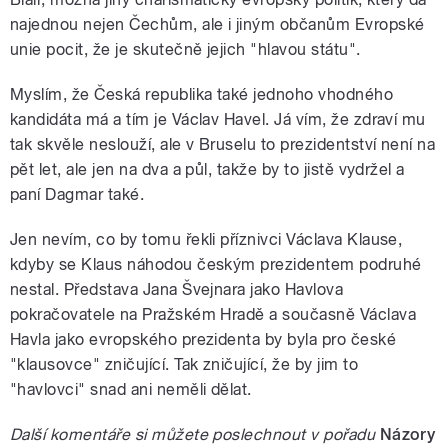
najednou nejen Čechům, ale i jiným občanům Evropské
unie pocit, že je skutečně jejich "hlavou státu".
Myslím, že Česká republika také jednoho vhodného
kandidáta má a tím je Václav Havel. Já vím, že zdraví mu
tak skvěle neslouží, ale v Bruselu to prezidentství není na
pět let, ale jen na dva a půl, takže by to jistě vydržel a
paní Dagmar také.
Jen nevím, co by tomu řekli příznivci Václava Klause,
kdyby se Klaus náhodou českým prezidentem podruhé
nestal. Představa Jana Švejnara jako Havlova
pokračovatele na Pražském Hradě a současně Václava
Havla jako evropského prezidenta by byla pro české
"klausovce" zničující. Tak zničující, že by jim to
"havlovci" snad ani neměli dělat.
Další komentáře si můžete poslechnout v pořadu
Názory