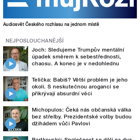
Audiosvět Českého rozhlasu na jednom místě
NEJPOSLOUCHANĚJŠÍ
Joch: Sledujeme Trumpův mentální
úpadek směrem k sebestřednosti,
chaosu. A konec je v nedohlednu
Telička: Babiš? Větší problém je jeho
okolí. S neskutečnou arogancí se
přikrývají absurdní věci
Michopulos: Čeká nás občanská válka
bez střelby. Prezidentské volby budou
džihádem vůči Pavlovi
Bartkovský: Společnost se dělí na dva