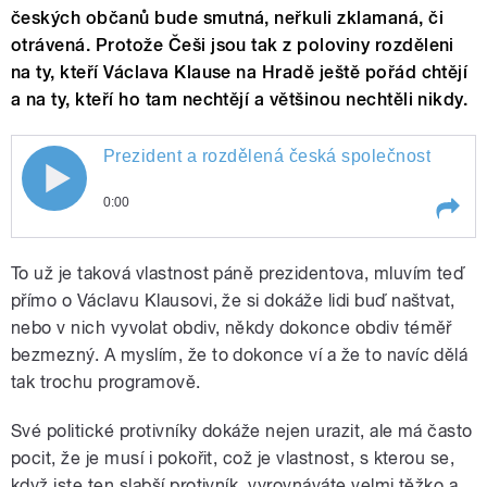
českých občanů bude smutná, neřkuli zklamaná, či
otrávená. Protože Češi jsou tak z poloviny rozděleni
na ty, kteří Václava Klause na Hradě ještě pořád chtějí
a na ty, kteří ho tam nechtějí a většinou nechtěli nikdy.
Prezident a rozdělená česká společnost
0:00
Play /
Prezident a rozdělená česká společnost
To už je taková vlastnost páně prezidentova, mluvím teď
přímo o Václavu Klausovi, že si dokáže lidi buď naštvat,
nebo v nich vyvolat obdiv, někdy dokonce obdiv téměř
bezmezný. A myslím, že to dokonce ví a že to navíc dělá
tak trochu programově.
Své politické protivníky dokáže nejen urazit, ale má často
pocit, že je musí i pokořit, což je vlastnost, s kterou se,
pause
když jste ten slabší protivník, vyrovnáváte velmi těžko a