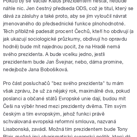
Pokud by se Václav Klaus prezidentem nestal, nebude
náhle nic. Jen čestný předseda ODS, což je titul, který se
dává za zásluhy a také proto, aby se jím vyloučil návrat
jmenovaného do předsednické funkce plnohodnotné.
Těch přibližně padesát procent Čechů, kteří ho obdivují (a
jak ukazují sociologické průzkumy, obdivují ho opravdu
hodně) bude mít najednou pocit, že na Hradě nemá
svého prezidenta. A bude vcelku jedno, jestli
prezidentem bude Jan Švejnar, nebo, dáma promine,
nedejbože Jana Bobošíková.
Pro část posluchačů "bez svého prezidenta" tu mám
však zprávu, že už za nějaký rok, maximálně dva, pokud
poslanci a občané států Evropské unie dají, budou mít
Češi na výběr hned mezi prezidenty dvěma. Tím svým
českým a tím evropským, jehož funkci právě
schvalovaná evropská reformní smlouva, nazvaná
Lisabonská, zavádí. Možná tím prezidentem bude Tony
Blair, možná jiný charismatický evropský politik, který dá