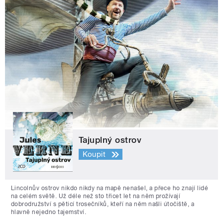
Tajuplný ostrov
Koupit
Lincolnův ostrov nikdo nikdy na mapě nenašel, a přece ho znají lidé
na celém světě. Už déle než sto třicet let na něm prožívají
dobrodružství s pěticí trosečníků, kteří na něm našli útočiště, a
hlavně nejedno tajemství.