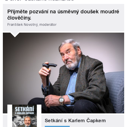
Přijměte pozvání na úsměvný doušek moudré
člověčiny.
František Novotný, moderátor
Setkání s Karlem Čapkem