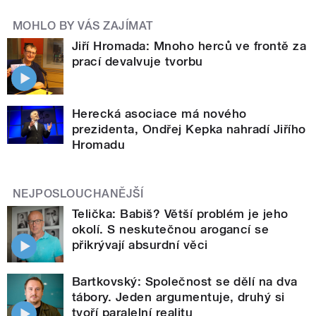
MOHLO BY VÁS ZAJÍMAT
Jiří Hromada: Mnoho herců ve frontě za
prací devalvuje tvorbu
Herecká asociace má nového
prezidenta, Ondřej Kepka nahradí Jiřího
Hromadu
NEJPOSLOUCHANĚJŠÍ
Telička: Babiš? Větší problém je jeho
okolí. S neskutečnou arogancí se
přikrývají absurdní věci
Bartkovský: Společnost se dělí na dva
tábory. Jeden argumentuje, druhý si
tvoří paralelní realitu