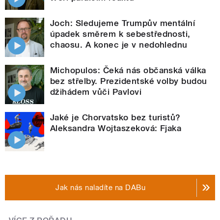
Joch: Sledujeme Trumpův mentální
úpadek směrem k sebestřednosti,
chaosu. A konec je v nedohlednu
Michopulos: Čeká nás občanská válka
bez střelby. Prezidentské volby budou
džihádem vůči Pavlovi
Jaké je Chorvatsko bez turistů?
Aleksandra Wojtaszeková: Fjaka
Jak nás naladíte na DABu