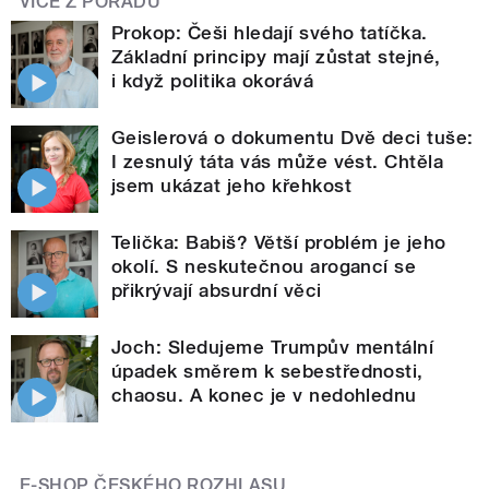
VÍCE Z POŘADU
Prokop: Češi hledají svého tatíčka.
Základní principy mají zůstat stejné,
i když politika okorává
Geislerová o dokumentu Dvě deci tuše:
I zesnulý táta vás může vést. Chtěla
jsem ukázat jeho křehkost
Telička: Babiš? Větší problém je jeho
okolí. S neskutečnou arogancí se
přikrývají absurdní věci
Joch: Sledujeme Trumpův mentální
úpadek směrem k sebestřednosti,
chaosu. A konec je v nedohlednu
E-SHOP ČESKÉHO ROZHLASU