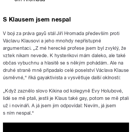
S Klausem jsem nespal
V boji za práva gayů stál Jiří Hromada především proti
Václavu Klausovi a jeho mnohdy nepřístupné
argumentaci. „Z mé herecké profese jsem byl zvyklý, že
vztek nikam nevede. K hysterikovi mám daleko, ale také
občas vybuchnu a hlasitě se s někým pohádám. Ale na
druhé straně mně připadalo celé poselství Václava Klause
úsměvné,“ říká gayaktivista a vysvětluje další oklnosti:
„Když zaznělo slovo Kikina od kolegyně Evy Holubové,
lidé se mě ptali, jestli je Klaus také gay, potom se mě ptali
už i novináři. A já jsem jim odpovídal: Nevím, já jsem
s ním nespal.“