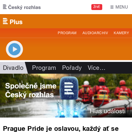
Přejít k hlavnímu obsahu
MENU
ŽIVĚ
PROGRAM
AUDIOARCHIV
KAMERY
Divadlo
Program
Pořady
Více
…
Prague Pride je oslavou, každý ať se