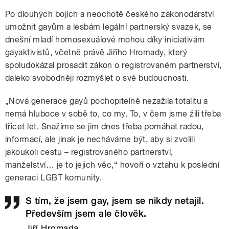
Po dlouhých bojích a neochotě českého zákonodárství
umožnit gayům a lesbám legální partnerský svazek, se
dnešní mladí homosexuálové mohou díky iniciativám
gayaktivistů, včetně právě Jiřího Hromady, který
spoludokázal prosadit zákon o registrovaném partnerství,
daleko svobodněji rozmýšlet o své budoucnosti.
„Nová generace gayů pochopitelně nezažila totalitu a
nemá hluboce v sobě to, co my. To, v čem jsme žili třeba
třicet let. Snažíme se jim dnes třeba pomáhat radou,
informací, ale jinak je necháváme být, aby si zvolili
jakoukoli cestu – registrovaného partnerství,
manželství… je to jejich věc,“ hovoří o vztahu k poslední
generaci LGBT komunity.
S tím, že jsem gay, jsem se nikdy netajil.
Především jsem ale člověk.
Jiří Hromada