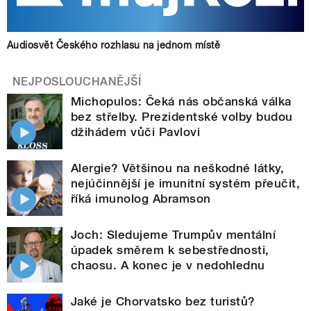
Audiosvět Českého rozhlasu na jednom místě
NEJPOSLOUCHANĚJŠÍ
Michopulos: Čeká nás občanská válka
bez střelby. Prezidentské volby budou
džihádem vůči Pavlovi
Alergie? Většinou na neškodné látky,
nejúčinnější je imunitní systém přeučit,
říká imunolog Abramson
Joch: Sledujeme Trumpův mentální
úpadek směrem k sebestřednosti,
chaosu. A konec je v nedohlednu
Jaké je Chorvatsko bez turistů?