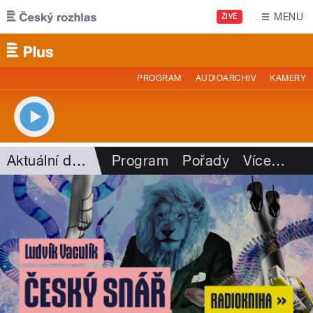
Přejít k hlavnímu obsahu
MENU
ŽIVĚ
PROGRAM
AUDIOARCHIV
KAMERY
Aktuální dění
Program
Pořady
Více
…