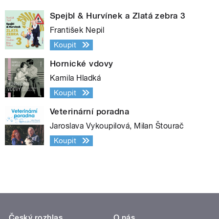
Spejbl & Hurvínek a Zlatá zebra 3
František Nepil
Koupit
Hornické vdovy
Kamila Hladká
Koupit
Veterinární poradna
Jaroslava Vykoupilová, Milan Štourač
Koupit
Český rozhlas
O nás