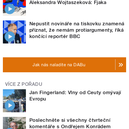
Aleksandra Wojtaszeková: Fjaka
Nepustit novináře na tiskovku znamená
přiznat, že nemám protiargumenty, říká
končící reportér BBC
Jak nás naladíte na DABu
VÍCE Z POŘADU
Jan Fingerland: Vlny od Ceuty omývají
Evropu
Poslechněte si všechny čtvrteční
komentáře s Ondřejem Konrádem