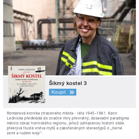
Šikmý kostel 3
Koupit
Románová kronika ztraceného města - léta 1945–1961. Karin
Lednická předkládá do značné míry převratný, dosavadní paradigma
měnící obraz hornického regionu, jehož zahlazenou historii stále
překrývá tlustá vrstva mýtů a zakořeněných stereotypů o „černé
zemi a rudém kraji“.