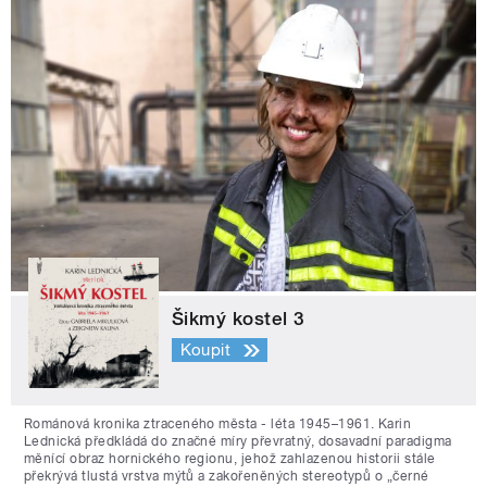
Šikmý kostel 3
Koupit
Románová kronika ztraceného města - léta 1945–1961. Karin
Lednická předkládá do značné míry převratný, dosavadní paradigma
měnící obraz hornického regionu, jehož zahlazenou historii stále
překrývá tlustá vrstva mýtů a zakořeněných stereotypů o „černé