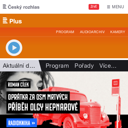
Přejít k hlavnímu obsahu
MENU
ŽIVĚ
PROGRAM
AUDIOARCHIV
KAMERY
Aktuální dění
Program
Pořady
Více
…