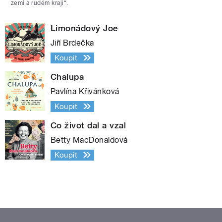
zemi a rudém kraji“.
Limonádový Joe
Jiří Brdečka
Koupit
Chalupa
Pavlína Křivánková
Koupit
Co život dal a vzal
Betty MacDonaldová
Koupit