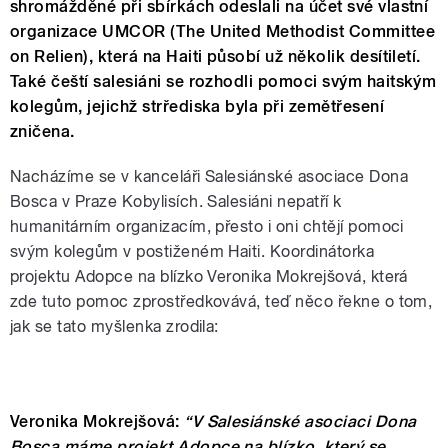
shromážděné při sbírkách odeslali na účet své vlastní
organizace UMCOR (The United Methodist Committee
on Relien), která na Haiti působí už několik desítiletí.
Také čeští salesiáni se rozhodli pomoci svým haitským
kolegům, jejichž strřediska byla při zemětřesení
zničena.
Nacházíme se v kanceláři Salesiánské asociace Dona
Bosca v Praze Kobylisích. Salesiáni nepatří k
humanitárním organizacím, přesto i oni chtějí pomoci
svým kolegům v postiženém Haiti. Koordinátorka
projektu Adopce na blízko Veronika Mokrejšová, která
zde tuto pomoc zprostředkovává, teď něco řekne o tom,
jak se tato myšlenka zrodila:
Veronika Mokrejšová:
“V Salesiánské asociaci Dona
Bosca máme projekt Adopce na blízko, který se