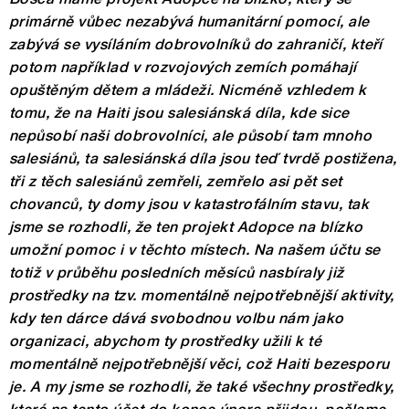
primárně vůbec nezabývá humanitární pomocí, ale
zabývá se vysíláním dobrovolníků do zahraničí, kteří
potom například v rozvojových zemích pomáhají
opuštěným dětem a mládeži. Nicméně vzhledem k
tomu, že na Haiti jsou salesiánská díla, kde sice
nepůsobí naši dobrovolníci, ale působí tam mnoho
salesiánů, ta salesiánská díla jsou teď tvrdě postižena,
tři z těch salesiánů zemřeli, zemřelo asi pět set
chovanců, ty domy jsou v katastrofálním stavu, tak
jsme se rozhodli, že ten projekt Adopce na blízko
umožní pomoc i v těchto místech. Na našem účtu se
totiž v průběhu posledních měsíců nasbíraly již
prostředky na tzv. momentálně nejpotřebnější aktivity,
kdy ten dárce dává svobodnou volbu nám jako
organizaci, abychom ty prostředky užili k té
momentálně nejpotřebnější věci, což Haiti bezesporu
je. A my jsme se rozhodli, že také všechny prostředky,