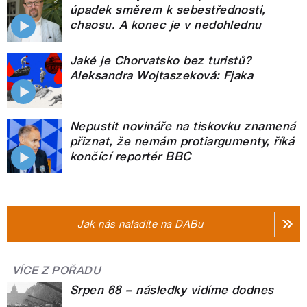
úpadek směrem k sebestřednosti,
chaosu. A konec je v nedohlednu
Jaké je Chorvatsko bez turistů?
Aleksandra Wojtaszeková: Fjaka
Nepustit novináře na tiskovku znamená
přiznat, že nemám protiargumenty, říká
končící reportér BBC
Jak nás naladíte na DABu
VÍCE Z POŘADU
Srpen 68 – následky vidíme dodnes