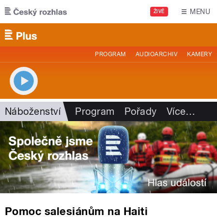
Přejít k hlavnímu obsahu
MENU
ŽIVĚ
PROGRAM
AUDIOARCHIV
KAMERY
Náboženství
Program
Pořady
Více
…
Pomoc salesiánům na Haiti