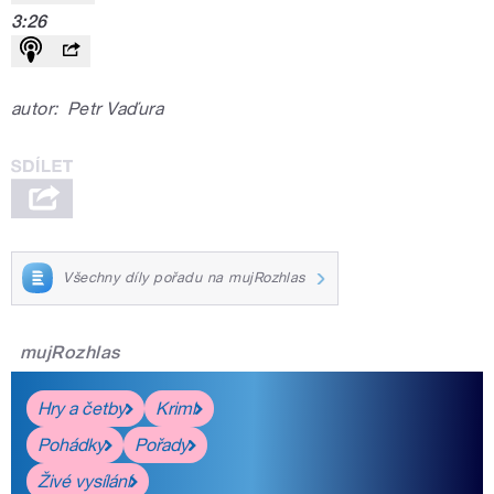
3:26
autor:
Petr Vaďura
Všechny díly pořadu na mujRozhlas
mujRozhlas
Hry a četby
Krimi
Pohádky
Pořady
Živé vysílání