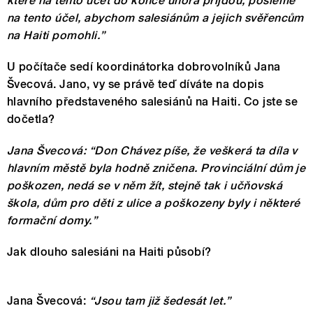
které na tento účet do konce února přijdou, pošleme
na tento účel, abychom salesiánům a jejich svěřencům
na Haiti pomohli.”
U počítače sedí koordinátorka dobrovolníků Jana
Švecová. Jano, vy se právě teď díváte na dopis
hlavního představeného salesiánů na Haiti. Co jste se
dočetla?
Jana Švecová: “
Don Chávez píše, že veškerá ta díla v
hlavním městě byla hodně zničena. Provinciální dům je
poškozen, nedá se v něm žít, stejně tak i učňovská
škola, dům pro děti z ulice a poškozeny byly i některé
formační domy.”
Jak dlouho salesiáni na Haiti působí?
Jana Švecová:
“Jsou tam již šedesát let.”