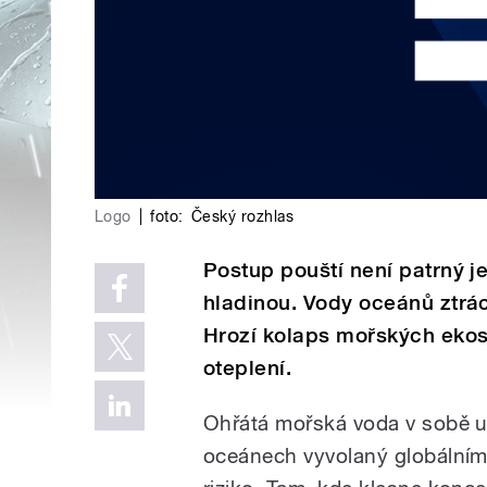
Logo
|
foto:
Český rozhlas
Postup pouští není patrný j
hladinou. Vody oceánů ztrácej
Hrozí kolaps mořských ekosy
oteplení.
Ohřátá mořská voda v sobě ud
oceánech vyvolaný globálním 