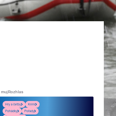
mujRozhlas
Hry a četby
Krimi
Pohádky
Pořady