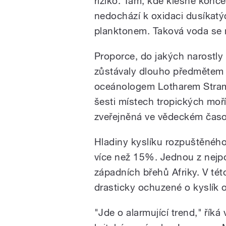
riziko. Tam, kde klesne konc
nedochází k oxidaci dusíkatýc
planktonem. Taková voda se
Proporce, do jakých narostly 
zůstávaly dlouho předmětem
oceánologem Lotharem Stram
šesti místech tropických moří
zveřejněná ve vědeckém časo
Hladiny kyslíku rozpuštěného 
více než 15%. Jednou z nejpos
západních břehů Afriky. V tét
drasticky ochuzené o kyslík
"Jde o alarmující trend," řík