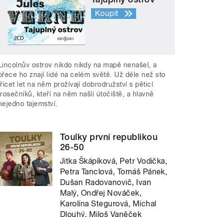
Koupit
Lincolnův ostrov nikdo nikdy na mapě nenašel, a
přece ho znají lidé na celém světě. Už déle než sto
třicet let na něm prožívají dobrodružství s pěticí
trosečníků, kteří na něm našli útočiště, a hlavně
nejedno tajemství.
Toulky první republikou
26-50
Jitka Škápíková, Petr Vodička,
Petra Tanclová, Tomáš Pánek,
Dušan Radovanovič, Ivan
Malý, Ondřej Nováček,
Karolína Stegurová, Michal
Dlouhý, Miloš Vaněček