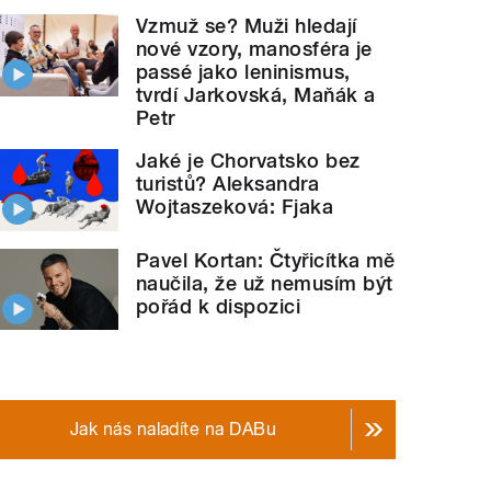
Vzmuž se? Muži hledají
nové vzory, manosféra je
passé jako leninismus,
tvrdí Jarkovská, Maňák a
Petr
Jaké je Chorvatsko bez
turistů? Aleksandra
Wojtaszeková: Fjaka
Pavel Kortan: Čtyřicítka mě
naučila, že už nemusím být
pořád k dispozici
Jak nás naladíte na DABu