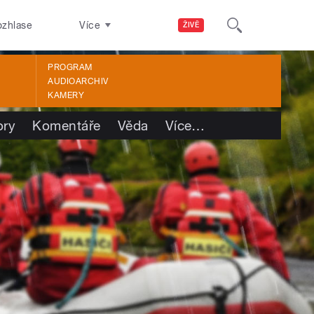
ozhlase
Více
ŽIVĚ
PROGRAM
AUDIOARCHIV
KAMERY
ory
Komentáře
Věda
Více
…