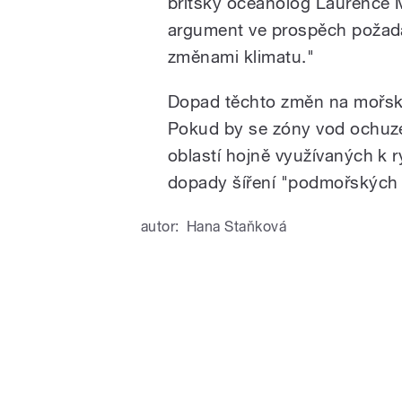
britský oceánolog Laurence M
argument ve prospěch požada
změnami klimatu."
Dopad těchto změn na mořsk
Pokud by se zóny vod ochuzen
oblastí hojně využívaných k r
dopady šíření "podmořských 
autor:
Hana Staňková