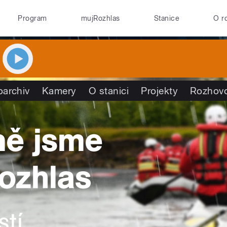
Program
mujRozhlas
Stanice
O r
oarchiv
Kamery
O stanici
Projekty
Rozhov