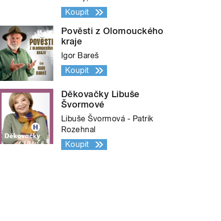
Koupit
Pověsti z Olomouckého
kraje
Igor Bareš
Koupit
Děkovačky Libuše
Švormové
Libuše Švormová - Patrik
Rozehnal
Koupit