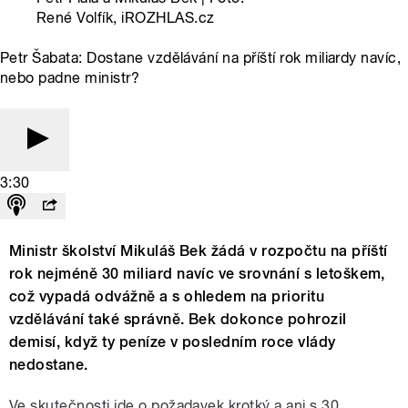
René Volfík, iROZHLAS.cz
Petr Šabata: Dostane vzdělávání na příští rok miliardy navíc,
nebo padne ministr?
3:30
Ministr školství Mikuláš Bek žádá v rozpočtu na příští
rok nejméně 30 miliard navíc ve srovnání s letoškem,
což vypadá odvážně a s ohledem na prioritu
vzdělávání také správně. Bek dokonce pohrozil
demisí, když ty peníze v posledním roce vlády
nedostane.
Ve skutečnosti jde o požadavek krotký a ani s 30