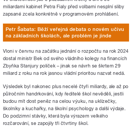
miliardami kabinet Petra Fialy před volbami nesplní sliby
zapsané zcela konkrétně v programovém prohlášení.
Petr Šabata: Běží veřejná debata o novém učivu
na základních školách, ale problém je jinde
Vloni v červnu na začátku jednání o rozpočtu na rok 2024
dostal ministr Bek od svého vládního kolegy na financích
Zbyňka Stanjury políček – jinak se návrh se škrtem 29
miliard z roku na rok jasnou vládní prioritou nazvat nedá.
Výsledek byl nakonec plus necelé čtyři miliardy, ale až po
půlročním handrkování, kdy ředitelé škol nevěděli, jestli
budou mít dost peněz na celou výuku, na uklízečky,
školníky a kuchařky, na školní psychology a další výdaje.
Do podzimní stávky, která byla výrazem velkého
rozčarování, se zapojily tři čtvrtiny škol.