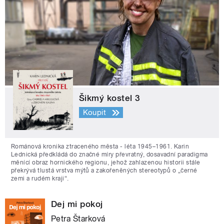
Šikmý kostel 3
Koupit
Románová kronika ztraceného města - léta 1945–1961. Karin
Lednická předkládá do značné míry převratný, dosavadní paradigma
měnící obraz hornického regionu, jehož zahlazenou historii stále
překrývá tlustá vrstva mýtů a zakořeněných stereotypů o „černé
zemi a rudém kraji“.
Dej mi pokoj
Petra Štarková