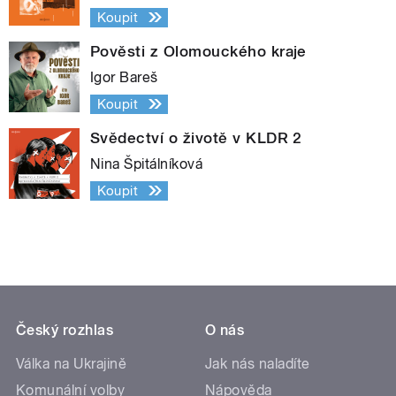
Koupit
Pověsti z Olomouckého kraje
Igor Bareš
Koupit
Svědectví o životě v KLDR 2
Nina Špitálníková
Koupit
Český rozhlas
O nás
Válka na Ukrajině
Jak nás naladíte
Komunální volby
Nápověda