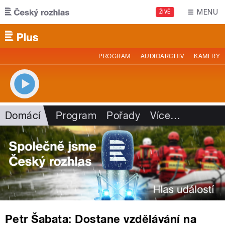
Přejít k hlavnímu obsahu
MENU
ŽIVĚ
PROGRAM
AUDIOARCHIV
KAMERY
Domácí
Program
Pořady
Více
…
Petr Šabata: Dostane vzdělávání na