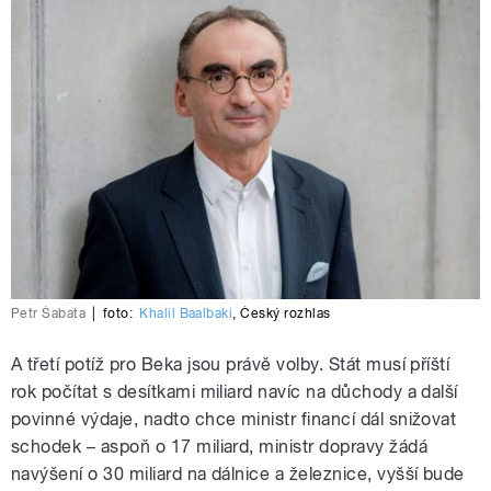
Petr Šabata
|
foto:
Khalil Baalbaki
,
Český rozhlas
A třetí potíž pro Beka jsou právě volby. Stát musí příští
rok počítat s desítkami miliard navíc na důchody a další
povinné výdaje, nadto chce ministr financí dál snižovat
schodek – aspoň o 17 miliard, ministr dopravy žádá
navýšení o 30 miliard na dálnice a železnice, vyšší bude