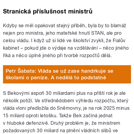
Stranická příslušnost ministrů
Kdyby se měl opakovat stejný příběh, byla by to blamáž
nejen pro ministra, jeho mateřské hnutí STAN, ale pro
celou vládu. I když už si lidé ve školství zvykli, že Fialův
kabinet – pokud jde o výdaje na vzdělávání – něco jiného
říká a něco úplně jiného při tvorbě rozpočtů dělá.
Petr Šabata: Vláda se už zase handrkuje se
školami o peníze. A nedělá to podstatné
S Bekovými aspoň 30 miliardami plus na příští rok je ale
několik potíží. Ve střednědobém výhledu rozpočtu, který
vláda vloni předložila do Sněmovny, je na rok 2025 minus
15 miliard oproti letošku. Takže Bek začíná jednat
v hluboké defenzivě. Druhý problém je, že ministrem
požadovaných 30 miliard na plnění vládních slibů ve