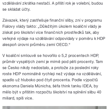
vzdělávání zkrátka nestačí. A příští rok je volební, budou
se skládat účty.
Závazek, který zastřešuje finanční sliby, zní v programu
Fialovy vlády takto: „Důležitým úkolem koaliční vlády je
získat pro školství více finančních prostředků tak, aby
veřejné výdaje na vzdělávání odpovídaly v poměru k HDP
alespoň úrovni průměru zemí OECD.“
V koaliční smlouvě se hovořilo o 5,2 procentech HDP,
průměr vyspělých zemí je mírně pod pěti procenty. Tam
se Česko nikdy nedostalo, a protože za poslední roky
roste HDP nominálně rychleji než výdaje na vzdělávání,
spadlo už hluboko pod čtyři procenta. Podle výpočtů
ekonoma Daniela Münicha, šéfa think tanku IDEA, by
mělo být v příštím rozpočtu školství na splnění slibu 40
miliard, spíš více.