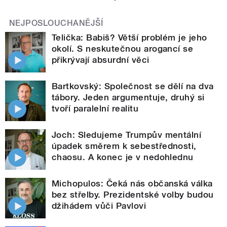
NEJPOSLOUCHANĚJŠÍ
Telička: Babiš? Větší problém je jeho
okolí. S neskutečnou arogancí se
přikrývají absurdní věci
Bartkovský: Společnost se dělí na dva
tábory. Jeden argumentuje, druhý si
tvoří paralelní realitu
Joch: Sledujeme Trumpův mentální
úpadek směrem k sebestřednosti,
chaosu. A konec je v nedohlednu
Michopulos: Čeká nás občanská válka
bez střelby. Prezidentské volby budou
džihádem vůči Pavlovi