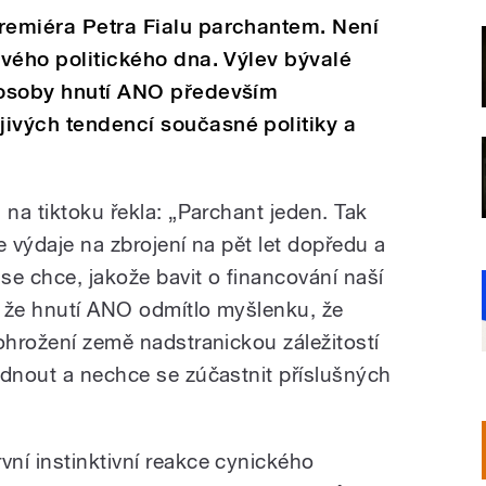
premiéra Petra Fialu parchantem. Není
ového politického dna. Výlev bývalé
í osoby hnutí ANO především
ivých tendencí současné politiky a
 na tiktoku řekla: „Parchant jeden. Tak
e výdaje na zbrojení na pět let dopředu a
se chce, jakože bavit o financování naší
 že hnutí ANO odmítlo myšlenku, že
ohrožení země nadstranickou záležitostí
odnout a nechce se zúčastnit příslušných
rvní instinktivní reakce cynického