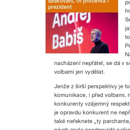
šaškování, tři procenta i
p
prezident
h
Sc
j
t
P
N
nacházení nepřátel, se dá v s
volbami jen vydělat.
Jenže z širší perspektivy je t
komunikace, i před volbami,
konkurenty vzájemný respekt 
je opravdu konkurent ne nepří
také neřeknete „ty parchante,
návrh zcela neodpovídá naši