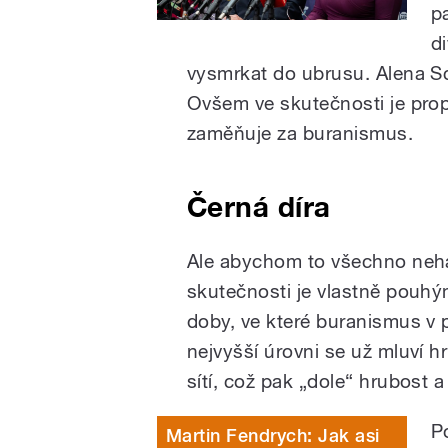
p
d
vysmrkat do ubrusu. Alena Schi
Ovšem ve skutečnosti je prop
zaměňuje za buranismus.
Černá díra
Ale abychom to všechno neház
skutečnosti je vlastně pouh
doby, ve které buranismus v po
nejvyšší úrovni se už mluví 
sítí, což pak „dole“ hrubost a 
Po
Martin Fendrych: Jak asi