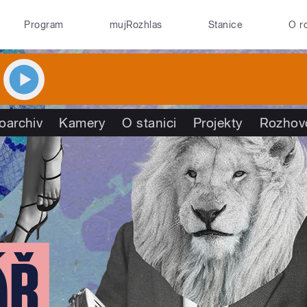
Program
mujRozhlas
Stanice
O r
oarchiv
Kamery
O stanici
Projekty
Rozhov