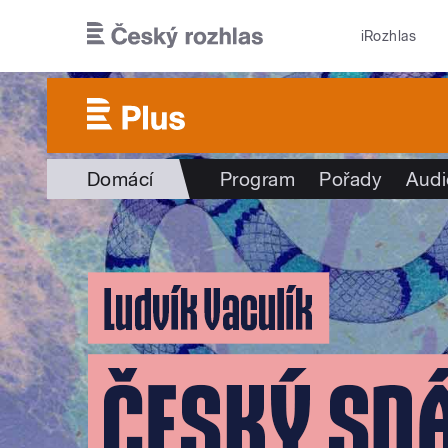
Přejít k hlavnímu obsahu
iRozhlas
Domácí
Program
Pořady
Audi