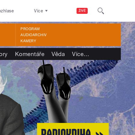
ozhlase
Více
ŽIVĚ
PROGRAM
AUDIOARCHIV
KAMERY
ory
Komentáře
Věda
Více
…