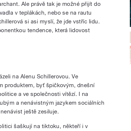
archant. Ale právě tak je možné přijít do
ivadla v teplákách, nebo se na rautu
llerová si asi myslí, že jde vstříc lidu.
onentkou tendence, která lidovost
eli na Alenu Schillerovou. Ve
ým produktem, byť špičkovým, dnešní
litice a ve společnosti vítězí. I na
hrubým a nenávistným jazykem sociálních
nenávist ještě zesiluje.
litici šaškují na tiktoku, někteří i v