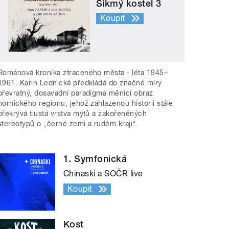
Šikmý kostel 3
Koupit
Románová kronika ztraceného města - léta 1945–
1961. Karin Lednická předkládá do značné míry
převratný, dosavadní paradigma měnící obraz
hornického regionu, jehož zahlazenou historii stále
překrývá tlustá vrstva mýtů a zakořeněných
stereotypů o „černé zemi a rudém kraji“.
1. Symfonická
Chinaski a SOČR live
Koupit
Kost