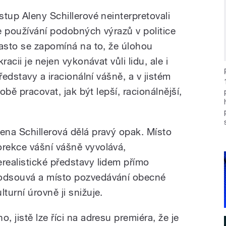
tup Aleny Schillerové neinterpretovali
že používání podobných výrazů v politice
Často se zapomíná na to, že úlohou
acii je nejen vykonávat vůli lidu, ale i
ředstavy a iracionální vášně, a v jistém
obě pracovat, jak být lepší, racionálnější,
lena Schillerová dělá pravý opak. Místo
orekce vášní vášně vyvolává,
erealistické představy lidem přímo
odsouvá a místo pozvedávání obecné
lturní úrovně ji snižuje.
o, jistě lze říci na adresu premiéra, že je