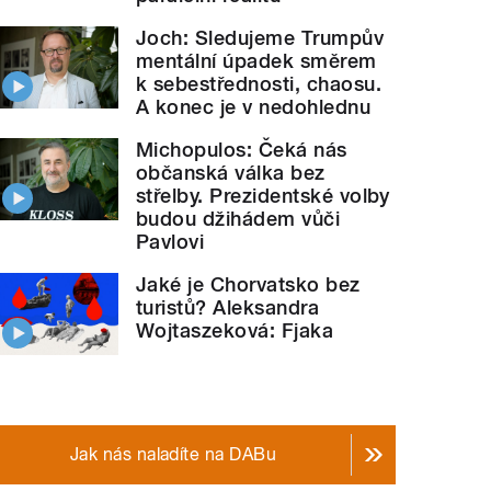
Joch: Sledujeme Trumpův
mentální úpadek směrem
k sebestřednosti, chaosu.
A konec je v nedohlednu
Michopulos: Čeká nás
občanská válka bez
střelby. Prezidentské volby
budou džihádem vůči
Pavlovi
Jaké je Chorvatsko bez
turistů? Aleksandra
Wojtaszeková: Fjaka
Jak nás naladíte na DABu