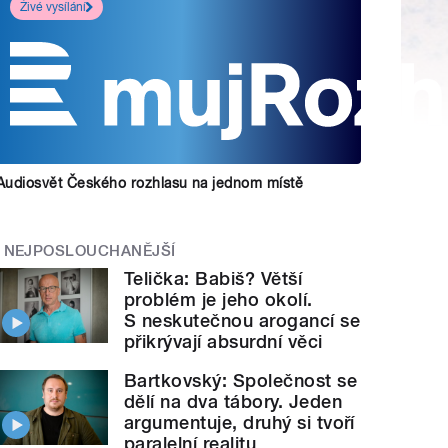
Živé vysílání
Audiosvět Českého rozhlasu na jednom místě
NEJPOSLOUCHANĚJŠÍ
Telička: Babiš? Větší
problém je jeho okolí.
S neskutečnou arogancí se
přikrývají absurdní věci
Bartkovský: Společnost se
dělí na dva tábory. Jeden
argumentuje, druhý si tvoří
paralelní realitu