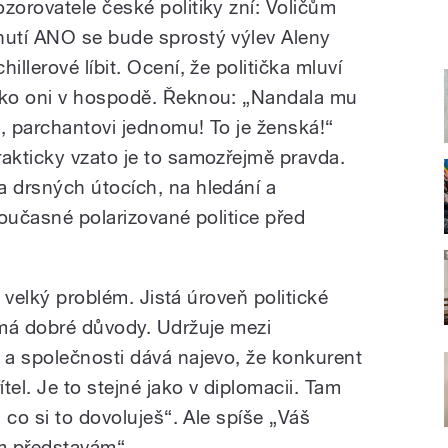
ozorovatele české politiky zní: Voličům
nutí ANO se bude sprostý výlev Aleny
hillerové líbit. Ocení, že politička mluví
ako oni v hospodě. Řeknou: „Nandala mu
o, parchantovi jednomu! To je ženská!“
rakticky vzato je to samozřejmě pravda.
a drsných útocích, na hledání a
oučasné polarizované politice před
o velký problém. Jistá úroveň politické
 má dobré důvody. Udržuje mezi
a společnosti dává najevo, že konkurent
tel. Je to stejné jako v diplomacii. Tam
 co si to dovoluješ“. Ale spíše „Váš
m představám“.