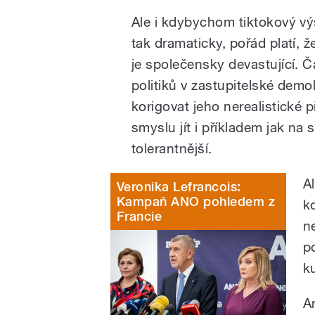
Ale i kdybychom tiktokový výs
tak dramaticky, pořád platí, 
je společensky devastující. 
politiků v zastupitelské demokr
korigovat jeho nerealistické p
smyslu jít i příkladem jak na s
tolerantnější.
A
Veronika Lefrancois:
Kampaň ANO pohledem z
k
Francie
n
p
ku
An