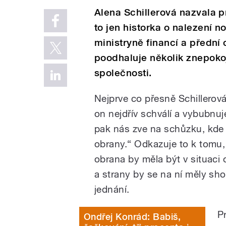
Alena Schillerová nazvala 
to jen historka o nalezení n
ministryně financí a předn
poodhaluje několik znepokoj
společnosti.
Nejprve co přesně Schillerová
on nejdřív schválí a vybubnuj
pak nás zve na schůzku, kde 
obrany.“ Odkazuje to k tomu,
obrana by měla být v situaci 
a strany by se na ní měly sh
jednání.
P
Ondřej Konrád: Babiš,