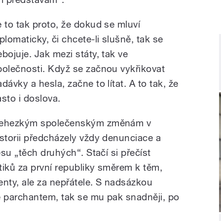
e to tak proto, že dokud se mluví
plomaticky, či chcete-li slušně, tak se
ebojuje. Jak mezi státy, tak ve
polečnosti. Když se začnou vykřikovat
dávky a hesla, začne to lítat. A to tak, že
asto i doslova.
ehezkým společenským změnám v
istorii předcházely vždy denunciace a
su „těch druhých“. Stačí si přečíst
tiků za první republiky směrem k těm,
enty, ale za nepřátele. S nadsázkou
 parchantem, tak se mu pak snadněji, po