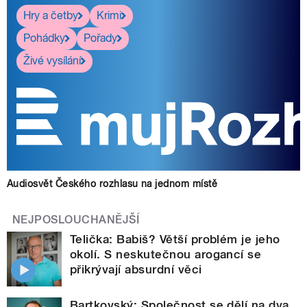
Hry a četby
Krimi
Pohádky
Pořady
Živé vysílání
Audiosvět Českého rozhlasu na jednom místě
NEJPOSLOUCHANĚJŠÍ
Telička: Babiš? Větší problém je jeho
okolí. S neskutečnou arogancí se
přikrývají absurdní věci
Bartkovský: Společnost se dělí na dva