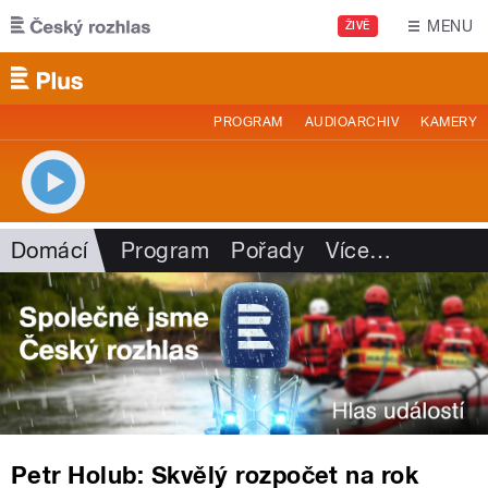
Přejít k hlavnímu obsahu
MENU
ŽIVĚ
PROGRAM
AUDIOARCHIV
KAMERY
Domácí
Program
Pořady
Více
…
Petr Holub: Skvělý rozpočet na rok