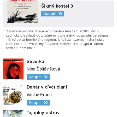
Šikmý kostel 3
Koupit
Románová kronika ztraceného města - léta 1945–1961. Karin
Lednická předkládá do značné míry převratný, dosavadní paradigma
měnící obraz hornického regionu, jehož zahlazenou historii stále
překrývá tlustá vrstva mýtů a zakořeněných stereotypů o „černé
zemi a rudém kraji“.
Severka
Nina Špitálníková
Koupit
Denár v dívčí dlani
Václav Erben
Koupit
Tajuplný ostrov