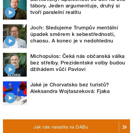
tábory. Jeden argumentuje, druhý si
tvoří paralelní realitu
Joch: Sledujeme Trumpův mentální
úpadek směrem k sebestřednosti,
chaosu. A konec je v nedohlednu
Michopulos: Čeká nás občanská válka
bez střelby. Prezidentské volby budou
džihádem vůči Pavlovi
Jaké je Chorvatsko bez turistů?
Aleksandra Wojtaszeková: Fjaka
Jak nás naladíte na DABu