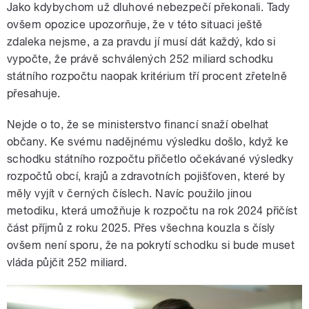
Jako kdybychom už dluhové nebezpečí překonali. Tady
ovšem opozice upozorňuje, že v této situaci ještě
zdaleka nejsme, a za pravdu jí musí dát každý, kdo si
vypočte, že právě schválených 252 miliard schodku
státního rozpočtu naopak kritérium tří procent zřetelně
přesahuje.
Nejde o to, že se ministerstvo financí snaží obelhat
občany. Ke svému nadějnému výsledku došlo, když ke
schodku státního rozpočtu přičetlo očekávané výsledky
rozpočtů obcí, krajů a zdravotních pojišťoven, které by
měly vyjít v černých číslech. Navíc použilo jinou
metodiku, která umožňuje k rozpočtu na rok 2024 přičíst
část příjmů z roku 2025. Přes všechna kouzla s čísly
ovšem není sporu, že na pokrytí schodku si bude muset
vláda půjčit 252 miliard.