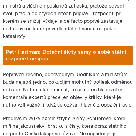
ministrů a vládních poslanců zatleská, protože odvedli
svou práci a po čtyřech letech připravili rozpočet, při
kterém se snižují výdaje, a de facto poprvé zastavuje
rozhazování, které přivedlo státní finance na pokraj
katastrofy.
Petr Hartman: Dotační škrty samy o sobě státní
rozpočet nespasí
Popravdě řečeno, odpovědným úředníkům a ministrům
bude nejspíš jedno, pokud jim mohutný potlesk odměnou
nebude. Nutno také připustit, že se i přes blahovolné
komentáře expertů přece jen objevily kritiky, které je
nutno vzít vážně, i když se ozývají hlavně z opoziční lavic.
Především výtky exministryně Aleny Schillerové, které
míří na jakousi ekvilibristiku s čísly, která obraz státního
rozpočtu Česka lakuje na růžovo. Nejnápadnější je