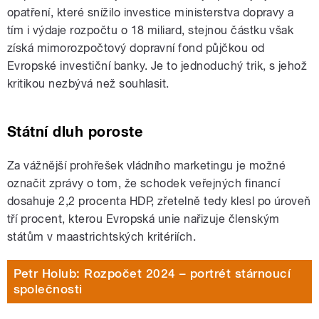
opatření, které snížilo investice ministerstva dopravy a
tím i výdaje rozpočtu o 18 miliard, stejnou částku však
získá mimorozpočtový dopravní fond půjčkou od
Evropské investiční banky. Je to jednoduchý trik, s jehož
kritikou nezbývá než souhlasit.
Státní dluh poroste
Za vážnější prohřešek vládního marketingu je možné
označit zprávy o tom, že schodek veřejných financí
dosahuje 2,2 procenta HDP, zřetelně tedy klesl po úroveň
tří procent, kterou Evropská unie nařizuje členským
státům v maastrichtských kritériích.
Petr Holub: Rozpočet 2024 – portrét stárnoucí
společnosti