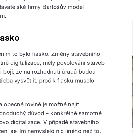
odavatelské firmy Bartošův model
ým.
fiasko
zením to bylo fiasko. Změny stavebního
ně digitalizace, měly povolování staveb
ni bojí, že na rozhodnutí úřadů budou
třeba vysvětlit, proč k fiasku muselo
a obecné rovině je možné najít
ednoduchý důvod – konkrétně samotné
lovo digitalizace. V případě stavebního
ízení se jím nemyslelo nic jiného než to,