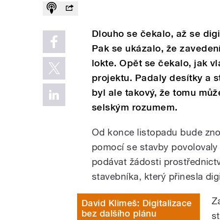
Dlouho se čekalo, až se dig
Pak se ukázalo, že zavede
lokte. Opět se čekalo, jak 
projektu. Padaly desítky a s
byl ale takový, že tomu mů
selským rozumem.
Od konce listopadu bude zno
pomocí se stavby povoloval
podávat žádosti prostřednic
stavebníka, který přinesla di
Z
David Klimeš: Digitalizace
bez dalšího plánu
s