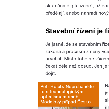
skutečná digitalizace“, až d
předělají, anebo nahradí nov
Stavební řízení je 
Je jasné, že se stavebním ří
zákona a procesní změny včet
urychlit. Místo toho se všich
čekat déle než dosud. Jen je 
dojít.
N
Petr Holub: Nepřehánějte
to s technologickým
j
optimismem aneb
s
Modelový případ Česko
ř