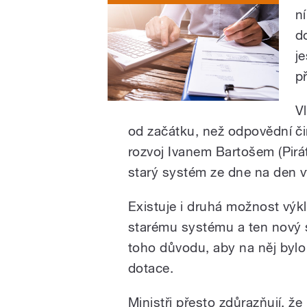
n
do
j
p
V
od začátku, než odpovědní čin
rozvoj Ivanem Bartošem (Pirát
starý systém ze dne na den 
Existuje i druhá možnost výkl
starému systému a ten nový s
toho důvodu, aby na něj bylo
dotace.
Ministři přesto zdůrazňují, že