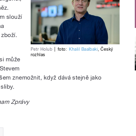
něz.
em slouží
na
 zboží.
Petr Holub
|
foto:
Khalil Baalbaki
,
Český
o
rozhlas
 si může
 Stevem
em znemožnit, když dává stejně jako
é sliby.
znam Zprávy