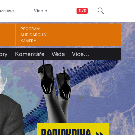
ozhlase
Více
ŽIVĚ
PROGRAM
AUDIOARCHIV
KAMERY
ory
Komentáře
Věda
Více
…