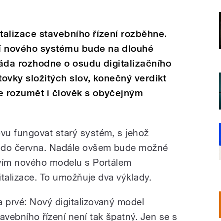
italizace stavebního řízení rozběhne.
ní nového systému bude na dlouhé
vláda rozhodne o osudu digitalizačního
tovky složitých slov, konečný verdikt
že rozumět i člověk s obyčejným
vu fungovat starý systém, s jehož
y do června. Nadále ovšem bude možné
tvím nového modelu s Portálem
gitalizace. To umožňuje dva výklady.
a prvé: Nový digitalizovaný model
tavebního řízení není tak špatný. Jen se s