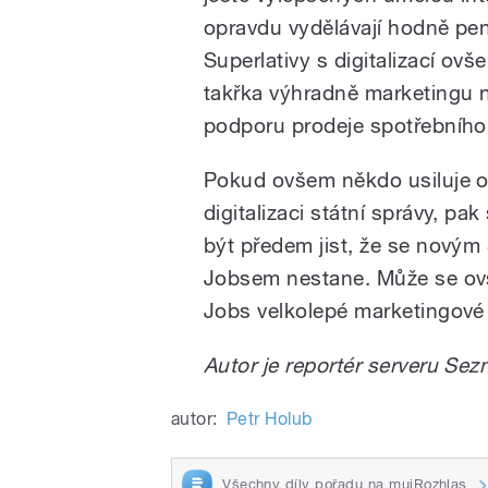
opravdu vydělávají hodně pe
Superlativy s digitalizací ovš
takřka výhradně marketingu 
podporu prodeje spotřebního
Pokud ovšem někdo usiluje 
digitalizaci státní správy, pak
být předem jist, že se novým
Jobsem nestane. Může se ovš
Jobs velkolepé marketingov
Autor je reportér serveru Se
autor:
Petr Holub
Všechny díly pořadu na mujRozhlas