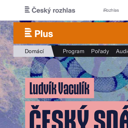
Přejít k hlavnímu obsahu
iRozhlas
Domácí
Program
Pořady
Audi