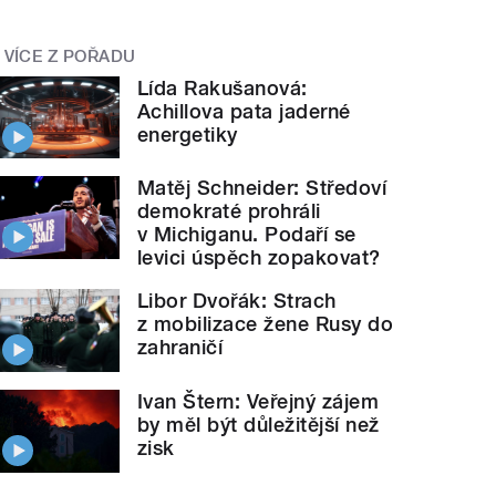
VÍCE Z POŘADU
Lída Rakušanová:
Achillova pata jaderné
energetiky
Matěj Schneider: Středoví
demokraté prohráli
v Michiganu. Podaří se
levici úspěch zopakovat?
Libor Dvořák: Strach
z mobilizace žene Rusy do
zahraničí
Ivan Štern: Veřejný zájem
by měl být důležitější než
zisk