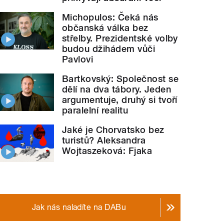
Michopulos: Čeká nás
občanská válka bez
střelby. Prezidentské volby
budou džihádem vůči
Pavlovi
Bartkovský: Společnost se
dělí na dva tábory. Jeden
argumentuje, druhý si tvoří
paralelní realitu
Jaké je Chorvatsko bez
turistů? Aleksandra
Wojtaszeková: Fjaka
Jak nás naladíte na DABu