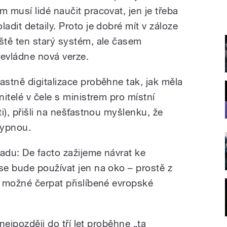
ím musí lidé naučit pracovat, jen je třeba
ladit detaily. Proto je dobré mít v záloze
eště ten starý systém, ale časem
řevládne nová verze.
lastně digitalizace proběhne tak, jak měla
itelé v čele s ministrem pro místní
i), přišli na nešťastnou myšlenku, že
vypnou.
adu: De facto zažijeme návrat ke
e bude používat jen na oko – prostě z
 možné čerpat přislíbené evropské
 nejpozději do tří let proběhne „ta