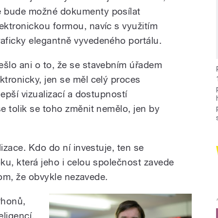
e bude možné dokumenty posílat
lektronickou formou, navíc s využitím
raficky elegantně vyvedeného portálu.
ešlo ani o to, že se stavebním úřadem
tronicky, jen se měl celý proces
lepší vizualizací a dostupností
e tolik se toho změnit nemělo, jen by
izace. Kdo do ní investuje, ten se
ku, která jeho i celou společnost zavede
 tom, že obvykle nezavede.
Phonů,
ligencí,