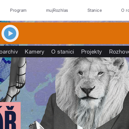
Program
mujRozhlas
Stanice
O r
oarchiv
Kamery
O stanici
Projekty
Rozhov