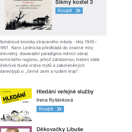
Šikmý kostel 3
Koupit
Románová kronika ztraceného města - léta 1945–
1961. Karin Lednická předkládá do značné míry
převratný, dosavadní paradigma měnící obraz
hornického regionu, jehož zahlazenou historii stále
překrývá tlustá vrstva mýtů a zakořeněných
stereotypů o „černé zemi a rudém kraji“.
Hledání veřejné služby
Irena Ryšánková
Koupit
Děkovačky Libuše