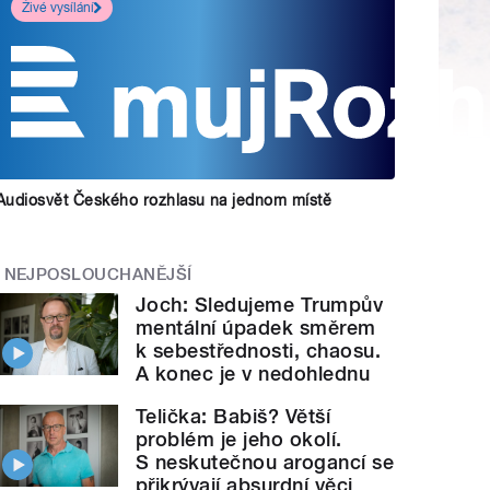
Živé vysílání
Audiosvět Českého rozhlasu na jednom místě
NEJPOSLOUCHANĚJŠÍ
Joch: Sledujeme Trumpův
mentální úpadek směrem
k sebestřednosti, chaosu.
A konec je v nedohlednu
Telička: Babiš? Větší
problém je jeho okolí.
S neskutečnou arogancí se
přikrývají absurdní věci