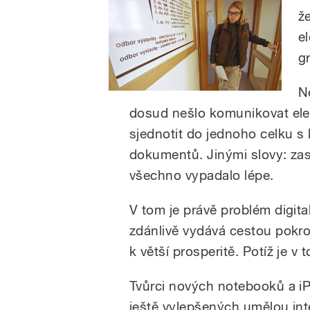
ž
e
g
N
dosud nešlo komunikovat elek
sjednotit do jednoho celku s 
dokumentů. Jinými slovy: zas
všechno vypadalo lépe.
V tom je právě problém digital
zdánlivě vydává cestou pokro
k větší prosperitě. Potíž je v
Tvůrci nových notebooků a i
ještě vylepšených umělou inte