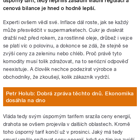
úsporný tarif, tedy nepříliš zásadní vládní regulaci a
cenová bilance je hned o hodně lepší.
Experti ovšem vědí své. Inflace dál roste, jak se každý
může přesvědčit v supermarketech. Cukr je dvakrát
dražší než před rokem, za rostlinné oleje, drůbež i vejce
se platí víc o polovinu, a dokonce se zdá, že stejně se
zvýší ceny za zeleninu nebo chléb. Proč právě tyto
komodity musí tolik zdražovat, na to seriózní odpověď
neexistuje. A člověk nechce podezírat výrobce a
obchodníky, že zkoušejí, kolik zákazník vydrží.
Petr Holub: Dobrá zpráva těchto dnů. Ekonomika
dosáhla na dno
Vláda tedy svým úsporným tarifem srazila ceny energií,
drahota se ovšem projevila v dalších oblastech. Kromě
toho úsporný tarif končí už v prosinci. Jaký má tedy
smysl uměle snižovat ceny energií, když se tím jen zvýší