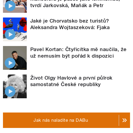
tvrdí Jarkovská, Maňák a Petr
Jaké je Chorvatsko bez turistů?
Aleksandra Wojtaszeková: Fjaka
Pavel Kortan: Čtyřicítka mě naučila, že
už nemusím být pořád k dispozici
Život Olgy Havlové a první půlrok
samostatné České republiky
Jak nás naladíte na DABu