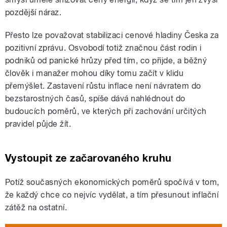
pozdější náraz.
Přesto lze považovat stabilizaci cenové hladiny Česka za
pozitivní zprávu. Osvobodí totiž značnou část rodin i
podniků od panické hrůzy před tím, co přijde, a běžný
člověk i manažer mohou díky tomu začít v klidu
přemýšlet. Zastavení růstu inflace není návratem do
bezstarostných časů, spíše dává nahlédnout do
budoucích poměrů, ve kterých při zachování určitých
pravidel půjde žít.
Vystoupit ze začarovaného kruhu
Potíž současných ekonomických poměrů spočívá v tom,
že každý chce co nejvíc vydělat, a tím přesunout inflační
zátěž na ostatní.