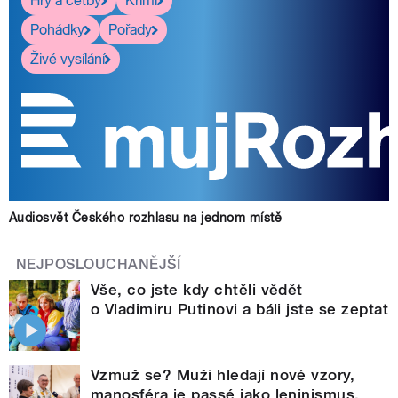
Hry a četby
Krimi
Pohádky
Pořady
Živé vysílání
Audiosvět Českého rozhlasu na jednom místě
NEJPOSLOUCHANĚJŠÍ
Vše, co jste kdy chtěli vědět
o Vladimiru Putinovi a báli jste se zeptat
Vzmuž se? Muži hledají nové vzory,
manosféra je passé jako leninismus,