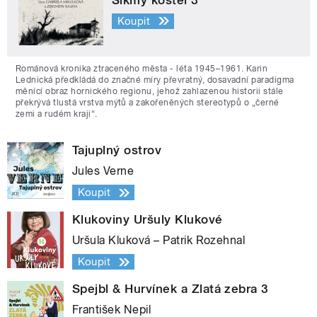
Šikmý kostel 3
Koupit
Románová kronika ztraceného města - léta 1945–1961. Karin
Lednická předkládá do značné míry převratný, dosavadní paradigma
měnící obraz hornického regionu, jehož zahlazenou historii stále
překrývá tlustá vrstva mýtů a zakořeněných stereotypů o „černé
zemi a rudém kraji“.
Tajuplný ostrov
Jules Verne
Koupit
Klukoviny Uršuly Klukové
Uršula Kluková – Patrik Rozehnal
Koupit
Spejbl & Hurvínek a Zlatá zebra 3
František Nepil