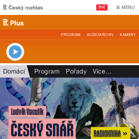
Přejít k hlavnímu obsahu
MENU
ŽIVĚ
PROGRAM
AUDIOARCHIV
KAMERY
Domácí
Program
Pořady
Více
…