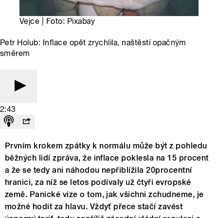
Vejce | Foto: Pixabay
Petr Holub: Inflace opět zrychlila, naštěstí opačným
směrem
2:43
Prvním krokem zpátky k normálu může být z pohledu
běžných lidí zpráva, že inflace poklesla na 15 procent
a že se tedy ani náhodou nepřiblížila 20procentní
hranici, za níž se letos podívaly už čtyři evropské
země. Panické vize o tom, jak všichni zchudneme, je
možné hodit za hlavu. Vždyť přece stačí zavést