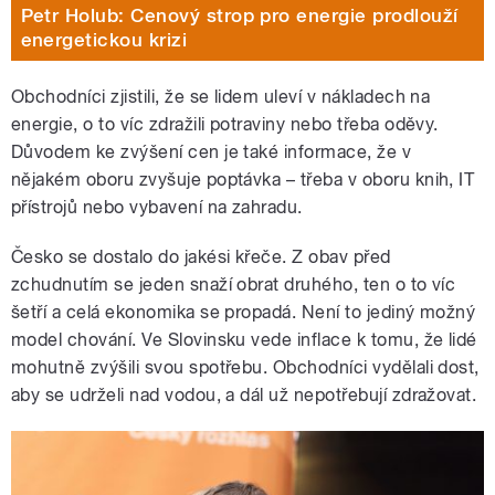
Petr Holub: Cenový strop pro energie prodlouží
energetickou krizi
Obchodníci zjistili, že se lidem uleví v nákladech na
energie, o to víc zdražili potraviny nebo třeba oděvy.
Důvodem ke zvýšení cen je také informace, že v
nějakém oboru zvyšuje poptávka – třeba v oboru knih, IT
přístrojů nebo vybavení na zahradu.
Česko se dostalo do jakési křeče. Z obav před
zchudnutím se jeden snaží obrat druhého, ten o to víc
šetří a celá ekonomika se propadá. Není to jediný možný
model chování. Ve Slovinsku vede inflace k tomu, že lidé
mohutně zvýšili svou spotřebu. Obchodníci vydělali dost,
aby se udrželi nad vodou, a dál už nepotřebují zdražovat.