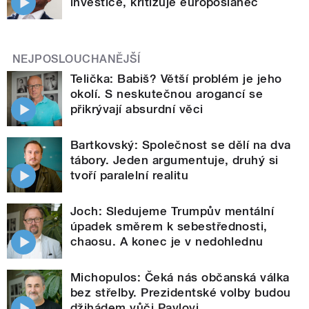
investice, kritizuje europoslanec
NEJPOSLOUCHANĚJŠÍ
Telička: Babiš? Větší problém je jeho
okolí. S neskutečnou arogancí se
přikrývají absurdní věci
Bartkovský: Společnost se dělí na dva
tábory. Jeden argumentuje, druhý si
tvoří paralelní realitu
Joch: Sledujeme Trumpův mentální
úpadek směrem k sebestřednosti,
chaosu. A konec je v nedohlednu
Michopulos: Čeká nás občanská válka
bez střelby. Prezidentské volby budou
džihádem vůči Pavlovi