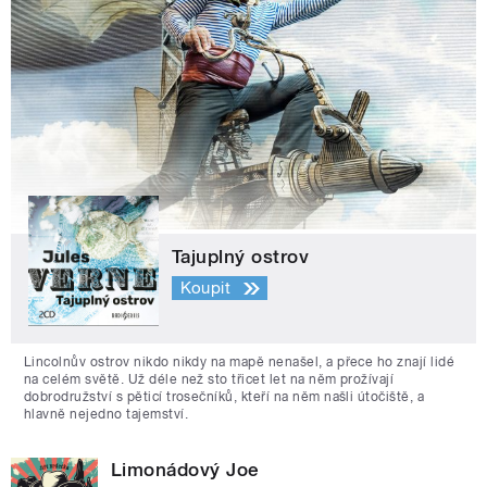
Tajuplný ostrov
Koupit
Lincolnův ostrov nikdo nikdy na mapě nenašel, a přece ho znají lidé
na celém světě. Už déle než sto třicet let na něm prožívají
dobrodružství s pěticí trosečníků, kteří na něm našli útočiště, a
hlavně nejedno tajemství.
Limonádový Joe