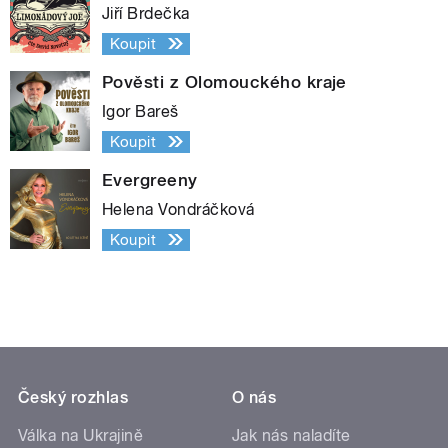
Jiří Brdečka
Koupit
Pověsti z Olomouckého kraje
Igor Bareš
Koupit
Evergreeny
Helena Vondráčková
Koupit
Český rozhlas
O nás
Válka na Ukrajině
Jak nás naladíte