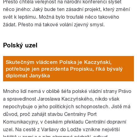
Přesto chtěla veřejnost na národní konferenci slyšet
něco jiného: Jaký bude ten zásadní projekt, který změní
svět k lepšímu. Možná bylo troufalé něco takového
žádat. Přesto má takové volání zjevný smysl.
Polský uzel
Skutečným vládcem Polska je Kaczyński,
potřebuje jen prezidenta Propisku, říká bývalý
diplomat Janyška
Mnoho lidí nemá v oblibě šéfa polské vládní strany Právo
a spravedlnost Jaroslawa Kaczyńského, nikdo však
nepochybuje o jeho politických schopnostech. Jistě má
důvod, proč zahájit stavbu Centralny Port
Komunikacyjny, v českém překladu Centrální dopravní
uzel. Na cestě z Varšavy do Lodže vznikne největší