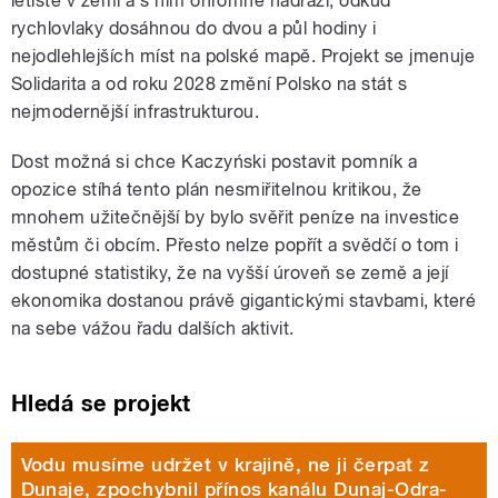
letiště v zemi a s ním ohromné nádraží, odkud
rychlovlaky dosáhnou do dvou a půl hodiny i
nejodlehlejších míst na polské mapě. Projekt se jmenuje
Solidarita a od roku 2028 změní Polsko na stát s
nejmodernější infrastrukturou.
Dost možná si chce Kaczyński postavit pomník a
opozice stíhá tento plán nesmiřitelnou kritikou, že
mnohem užitečnější by bylo svěřit peníze na investice
městům či obcím. Přesto nelze popřít a svědčí o tom i
dostupné statistiky, že na vyšší úroveň se země a její
ekonomika dostanou právě gigantickými stavbami, které
na sebe vážou řadu dalších aktivit.
Hledá se projekt
Vodu musíme udržet v krajině, ne ji čerpat z
Dunaje, zpochybnil přínos kanálu Dunaj-Odra-