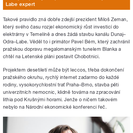
Labe expert
Takové pravidlo zná dobře zdejší prezident Miloš Zeman,
který svého času rozjel ekonomický růst investicí do
elektrárny v Temelíně a dnes žádá stavbu kanálu Dunaj–
Odra–Labe. Věděl to i primátor Pavel Bém, který zachránil
pražskou dopravu megalomanským tunelem Blanka a
chtěl na Letenské pláni postavit Chobotnici.
Projektem desetiletí může být leccos, třeba dokončení
pražského okruhu, rychlý internet zadarmo do každé
rodiny, vysokorychlostní trať Praha–Brno, stavba pěti
univerzitních nemocnic, klidně továrna na zpracování
lithia pod Krušnými horami. Jenže o ničem takovém
nebylo na Národní ekonomické konferenci řeč.