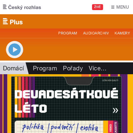
Přejít k hlavnímu obsahu
MENU
ŽIVĚ
PROGRAM
AUDIOARCHIV
KAMERY
Domácí
Program
Pořady
Více
…