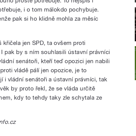
louho prostě potřebuje. To nejspíš i
otřebuje, i o tom málokdo pochybuje.
enže pak si ho klidně mohla za měsíc
š křičela jen SPD, ta ovšem proti
I pak by s ním souhlasili ústavní právníci
ládní senátoři, kteří teď opozici jen nabili
proti vládě pálí jen opozice, je to
í i vládní senátoři a ústavní právníci, tak
věk by proto řekl, že se vláda určitě
em, kdy to tehdy taky zle schytala ze
Info.cz