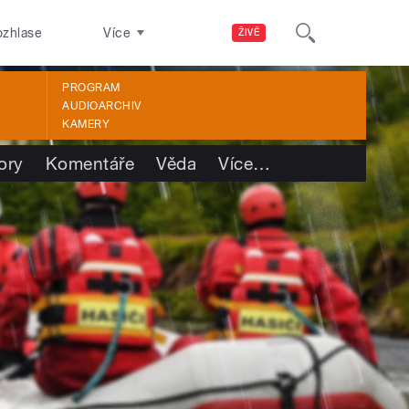
ozhlase
Více
ŽIVĚ
PROGRAM
AUDIOARCHIV
KAMERY
ory
Komentáře
Věda
Více
…