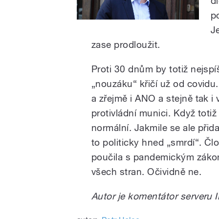
d
p
J
zase prodloužit.
Proti 30 dnům by totiž nejspí
„nouzáku“ křičí už od covidu. 
a zřejmě i ANO a stejně tak i v
protivládní munici. Když totiž 
normální. Jakmile se ale přidaj
to politicky hned „smrdí“. Člo
poučila s pandemickým zákon
všech stran. Očividně ne.
Autor je komentátor serveru 