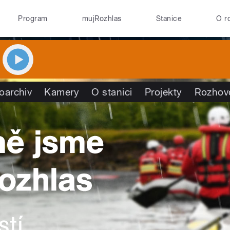
Program
mujRozhlas
Stanice
O r
oarchiv
Kamery
O stanici
Projekty
Rozhov