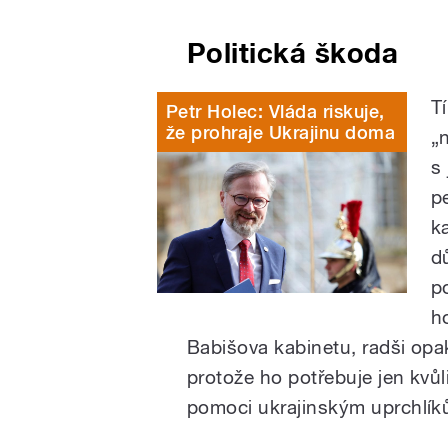
Politická škoda
T
Petr Holec: Vláda riskuje,
že prohraje Ukrajinu doma
„
s
p
k
d
po
h
Babišova kabinetu, radši opa
protože ho potřebuje jen kvůli
pomoci ukrajinským uprchlík