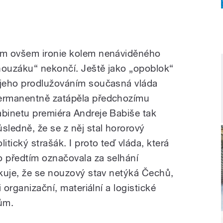
ím ovšem ironie kolem nenáviděného
nouzáku“ nekončí. Ještě jako „opoblok“
 jeho prodlužováním současná vláda
ermanentně zatápěla předchozímu
abinetu premiéra Andreje Babiše tak
ůsledně, že se z něj stal hororový
litický strašák. I proto teď vláda, která
o předtím označovala za selhání
kuje, že se nouzový stav netýká Čechů,
 organizační, materiální a logistické
ům.