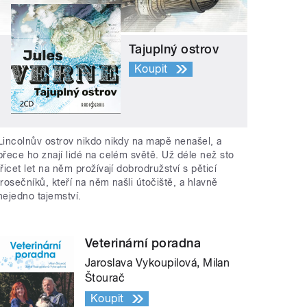
Tajuplný ostrov
Koupit
Lincolnův ostrov nikdo nikdy na mapě nenašel, a
přece ho znají lidé na celém světě. Už déle než sto
třicet let na něm prožívají dobrodružství s pěticí
trosečníků, kteří na něm našli útočiště, a hlavně
nejedno tajemství.
Veterinární poradna
Jaroslava Vykoupilová, Milan
Štourač
Koupit