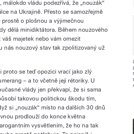
o, málokdo vládu podezřívá, že „nouzák“
válce na Ukrajině. Přesto se samozřejmě
e prostě o plošnou a výjimečnou
vlády dělá minidiktátora. Během nouzového
it váš majetek nebo vám omezit
 u nás nouzový stav tak zpolitizovaný už
i proto se teď opozici vrací jako zlý
umerang – a to včetně její rétoriky. U
oučasné vlády jen překvapí, že si sama
působí takovou politickou škodu tím,
dyž si „nouzák“ místo na dalších 30 dnů
ovnou prodlouží do konce května
 arogantním vysvětlením, že ho na tak