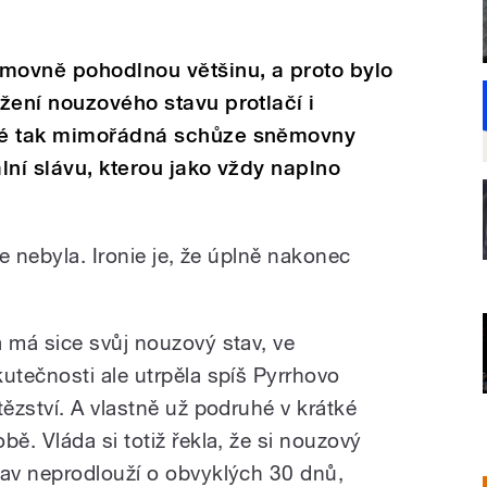
ěmovně pohodlnou většinu, a proto bylo
žení nouzového stavu protlačí i
Té tak mimořádná schůze sněmovny
lní slávu, kterou jako vždy naplno
e nebyla. Ironie je, že úplně nakonec
a má sice svůj nouzový stav, ve
kutečnosti ale utrpěla spíš Pyrrhovo
ítězství. A vlastně už podruhé v krátké
obě. Vláda si totiž řekla, že si nouzový
tav neprodlouží o obvyklých 30 dnů,