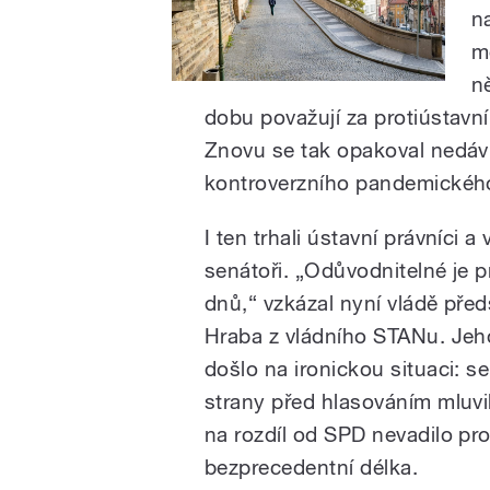
n
m
n
dobu považují za protiústavní
Znovu se tak opakoval nedáv
kontroverzního pandemickéh
I ten trhali ústavní právníci a 
senátoři. „Odůvodnitelné je p
dnů,“ vzkázal nyní vládě př
Hraba z vládního STANu. Jeho
došlo na ironickou situaci: 
strany před hlasováním mluvil
na rozdíl od SPD nevadilo pr
bezprecedentní délka.