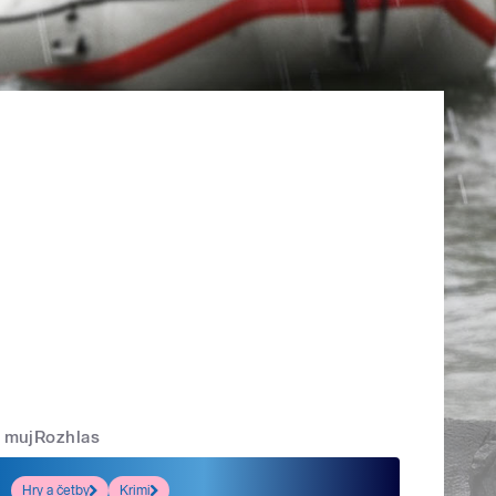
mujRozhlas
Hry a četby
Krimi