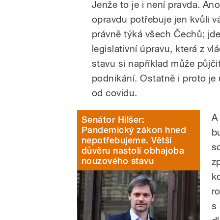
Jenže to je i není pravda. An
opravdu potřebuje jen kvůli 
právně týká všech Čechů; jd
legislativní úpravu, která z 
stavu si například může půjč
podnikání. Ostatně i proto je
od covidu.
A 
Senátor Hilšer:
Pandemický zákon hned
b
nepotřebujeme. Větší
s
důvěru nastolí obhajoba
nouzového stavu
z
k
r
s