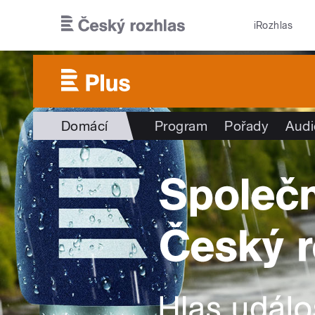
Přejít k hlavnímu obsahu
iRozhlas
Domácí
Program
Pořady
Audi