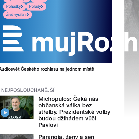
Pohádky
Pořady
Živé vysílání
Audiosvět Českého rozhlasu na jednom místě
NEJPOSLOUCHANĚJŠÍ
Michopulos: Čeká nás
občanská válka bez
střelby. Prezidentské volby
budou džihádem vůči
Pavlovi
Paranoia, ženy a sen