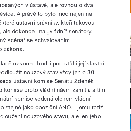
apsaných v ústavě, ale rovnou o dva
ěsíce. A právě to bylo moc nejen na
ěkteré ústavní právníky, kteří takovou
, ale dokonce i na „vládní“ senátory.
ný scénář se schvalováním
o zákona.
vládě nakonec hodili pod stůl i její vlastní
rodloužit nouzový stav vždy jen o 30
edseda ústavní komise Senátu Zdeněk
 komise proto vládní návrh zamítla a tím
senátní komise vedená členem vládní
a stejně jako opoziční ANO. I jemu totiž
odloužení nouzového stavu, ale jen jeho