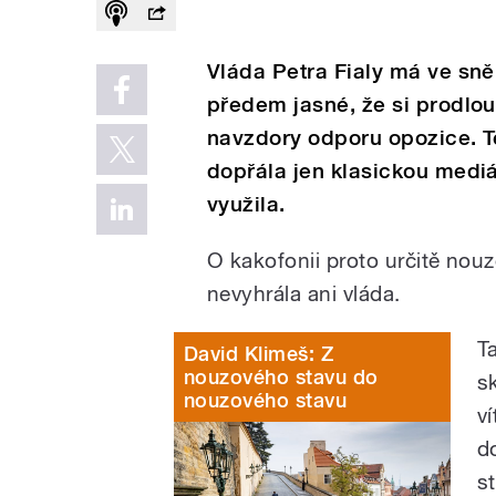
Vláda Petra Fialy má ve sn
předem jasné, že si prodlou
navzdory odporu opozice. 
dopřála jen klasickou mediá
využila.
O kakofonii proto určitě nouz
nevyhrála ani vláda.
T
David Klimeš: Z
nouzového stavu do
s
nouzového stavu
v
d
s