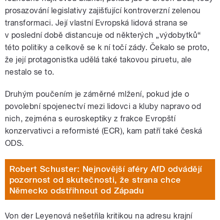
prosazování legislativy zajišťující kontroverzní zelenou
transformaci. Její vlastní Evropská lidová strana se
v poslední době distancuje od některých „výdobytků“
této politiky a celkově se k ní točí zády. Čekalo se proto,
že její protagonistka udělá také takovou piruetu, ale
nestalo se to.
Druhým poučením je záměrné mlžení, pokud jde o
povolební spojenectví mezi lidovci a kluby napravo od
nich, zejména s euroskeptiky z frakce Evropští
konzervativci a reformisté (ECR), kam patří také česká
ODS.
Robert Schuster: Nejnovější aféry AfD odvádějí
pozornost od skutečnosti, že strana chce
Německo odstřihnout od Západu
Von der Leyenová nešetřila kritikou na adresu krajní