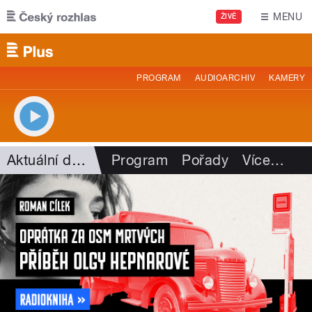
Přejít k hlavnímu obsahu
MENU
ŽIVĚ
PROGRAM
AUDIOARCHIV
KAMERY
Aktuální dění
Program
Pořady
Více
…