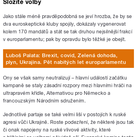
Složité volby
Jako stále méně pravděpodobná se jeví hrozba, že by se
dva euroskeptické kluby spojily, dokázaly vygenerovat
kolem 170 mandátů a stát se tak druhou nejsilnější frakcí
v europarlamentu; pak by opravdu bylo těžké je obejít.
Luboš Palata: Brexit, covid, Zelená dohoda,
plyn, Ukrajina. Pět nabitých let europarlamentu
Ony se však samy neutralizují – hlavní událostí začátku
kampaně se staly zásadní rozpory mezi hlavními hráči na
ultrapravém křídle, Alternativou pro Německo a
francouzským Národním sdružením.
Jednotlivé partaje se také velmi liší v postojích k ruské
agresi vůči Ukrajině. Roste podezření, že některé jsou tak
či onak napojeny na ruské vlivové aktivity, které