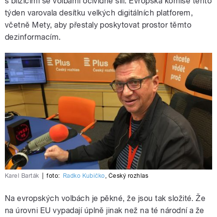
s blížícími se volbami očividně sílí. Evropská komise tento
týden varovala desítku velkých digitálních platforem,
včetně Mety, aby přestaly poskytovat prostor těmto
dezinformacím.
Karel Barták
|
foto:
Radko Kubičko
,
Český rozhlas
Na evropských volbách je pěkné, že jsou tak složité. Že
na úrovni EU vypadají úplně jinak než na té národní a že