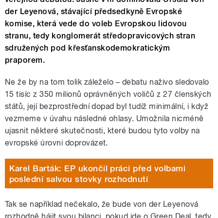
der Leyenová, stávající předsedkyně Evropské
komise, která vede do voleb Evropskou lidovou
stranu, tedy konglomerát středopravicových stran
sdružených pod křesťanskodemokratickým
praporem.
Ne že by na tom tolik záleželo – debatu naživo sledovalo
15 tisíc z 350 milionů oprávněných voličů z 27 členských
států, její bezprostřední dopad byl tudíž minimální, i když
vezmeme v úvahu následné ohlasy. Umožnila nicméně
ujasnit některé skutečnosti, které budou tyto volby na
evropské úrovni doprovázet.
Karel Barták: EP ukončil práci před volbami
poslední salvou stovky rozhodnutí
Tak se například nečekalo, že bude von der Leyenová
rozhodně hájit svou bilanci, pokud jde o Green Deal, tedy