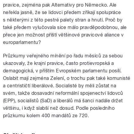
pravice, zejména pak Alternativy pro Německo. Ale
neřekla jasně, že se lidovci předem zříkají spolupráce
s některými z této pestré palety stran a hnutí. Proč by
také předem vylučovala sice málo pravděpodobnou, ale
přece jen možnost příští většinové pravicové aliance v
europarlamentu?
Průzkumy veřejného mínění po řadu měsíců za sebou
ukazovaly, že krajní pravice, často protievropská a
demagogická, v příštím Evropském parlamentu posílí.
Oslabit mají zejména Zelení, o trochu pak také komunisté
a centrističtí liberálové. Socialisté by měli zůstat na
svém, takže dosavadní neformální spojenectví lidovců
(EPP), socialistů (SaD) a liberálů má šanci nadále držet
většinu, i když slabší než dosud. Podle posledního
průzkumu kolem 400 mandátů ze 720.