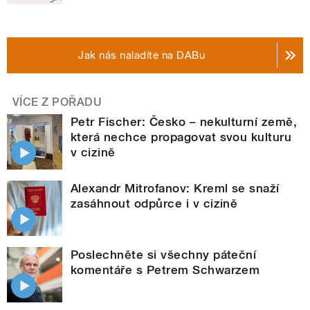
Jak nás naladíte na DABu
VÍCE Z POŘADU
Petr Fischer: Česko – nekulturní země,
která nechce propagovat svou kulturu
v cizině
Alexandr Mitrofanov: Kreml se snaží
zasáhnout odpůrce i v cizině
Poslechněte si všechny páteční
komentáře s Petrem Schwarzem