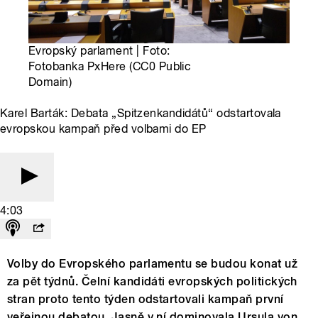
Evropský parlament | Foto:
Fotobanka PxHere (CC0 Public
Domain)
Karel Barták: Debata „Spitzenkandidátů“ odstartovala
evropskou kampaň před volbami do EP
4:03
Volby do Evropského parlamentu se budou konat už
za pět týdnů. Čelní kandidáti evropských politických
stran proto tento týden odstartovali kampaň první
veřejnou debatou. Jasně v ní dominovala Ursula von