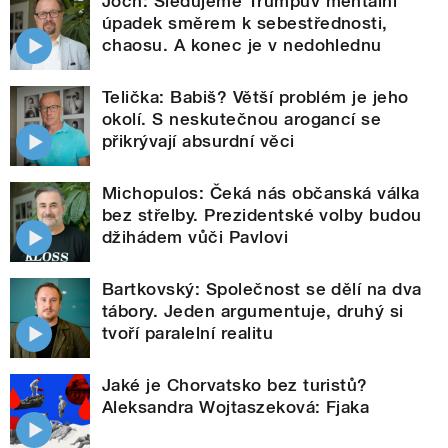
Joch: Sledujeme Trumpův mentální
úpadek směrem k sebestřednosti,
chaosu. A konec je v nedohlednu
Telička: Babiš? Větší problém je jeho
okolí. S neskutečnou arogancí se
přikrývají absurdní věci
Michopulos: Čeká nás občanská válka
bez střelby. Prezidentské volby budou
džihádem vůči Pavlovi
Bartkovský: Společnost se dělí na dva
tábory. Jeden argumentuje, druhý si
tvoří paralelní realitu
Jaké je Chorvatsko bez turistů?
Aleksandra Wojtaszeková: Fjaka