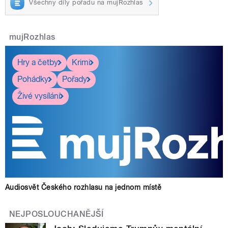
Všechny díly pořadu na mujRozhlas
mujRozhlas
Hry a četby
Krimi
Pohádky
Pořady
Živé vysílání
Audiosvět Českého rozhlasu na jednom místě
NEJPOSLOUCHANĚJŠÍ