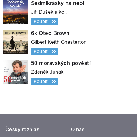
Sedmikrásky na nebi
Jiří Dušek a kol.
Koupit
6x Otec Brown
Gilbert Keith Chesterton
Koupit
50 moravských pověstí
Zdeněk Junák
Koupit
Český rozhlas
O nás