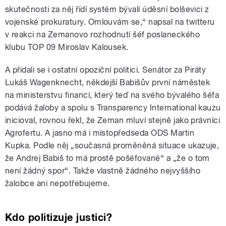
skutečnosti za něj řídí systém bývalí úděsní bolševici z
vojenské prokuratury. Omlouvám se,“ napsal na twitteru
v reakci na Zemanovo rozhodnutí šéf poslaneckého
klubu TOP 09 Miroslav Kalousek.
A přidali se i ostatní opoziční politici. Senátor za Piráty
Lukáš Wagenknecht, někdejší Babišův první náměstek
na ministerstvu financí, který teď na svého bývalého šéfa
podává žaloby a spolu s Transparency International kauzu
inicioval, rovnou řekl, že Zeman mluví stejně jako právníci
Agrofertu. A jasno má i místopředseda ODS Martin
Kupka. Podle něj „současná proměněná situace ukazuje,
že Andrej Babiš to má prostě pošéfované“ a „že o tom
není žádný spor“. Takže vlastně žádného nejvyššího
žalobce ani nepotřebujeme.
Kdo politizuje justici?