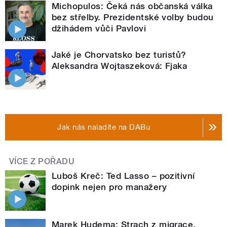
Michopulos: Čeká nás občanská válka
bez střelby. Prezidentské volby budou
džihádem vůči Pavlovi
Jaké je Chorvatsko bez turistů?
Aleksandra Wojtaszeková: Fjaka
Jak nás naladíte na DABu
VÍCE Z POŘADU
Luboš Kreč: Ted Lasso – pozitivní
dopink nejen pro manažery
Marek Hudema: Strach z migrace,