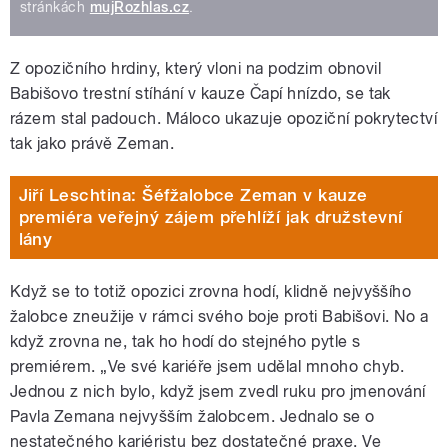
stránkách
mujRozhlas.cz
.
Z opozičního hrdiny, který vloni na podzim obnovil
Babišovo trestní stíhání v kauze Čapí hnízdo, se tak
rázem stal padouch. Máloco ukazuje opoziční pokrytectví
tak jako právě Zeman.
Jiří Leschtina: Šéfžalobce Zeman v kauze
premiéra veřejný zájem přehlíží jak družstevní
lány
Když se to totiž opozici zrovna hodí, klidně nejvyššího
žalobce zneužije v rámci svého boje proti Babišovi. No a
když zrovna ne, tak ho hodí do stejného pytle s
premiérem. „Ve své kariéře jsem udělal mnoho chyb.
Jednou z nich bylo, když jsem zvedl ruku pro jmenování
Pavla Zemana nejvyšším žalobcem. Jednalo se o
nestatečného kariéristu bez dostatečné praxe. Ve