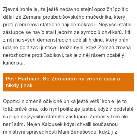
Zjevná ironie je, že ještě nedávno stejní opoziční politici
dělali ze Zemana protibabišovského mučedníka, který
proti premiérovi statečně hájí demokracii. Nejvyšší státní
zástupce se navíc stal i jedním ze symbolů chvilkařů. I ti
z něj na svých demonstracích udělali hrdinu, který brání
údajné politizaci justice. Jenže nyní, když Zeman zrovna
nerozhodne proti Babišovi, tak je z něj rázem zbabělý
kariérista.
Petr Hartman: Se Zemanem na věčné časy a
nikdy jinak
Opozici nicméně očividně uniká ještě větší ironie: je to
totiž právě ona, kdo nyní politizuje justici, když v podstatě
supluje nejvyššího státního zástupce. Zeman v tom ale
není sám. Nejen Kalousek kdysi chválil současnou
ministryni spravedlnosti Marii Benešovou, když ji z