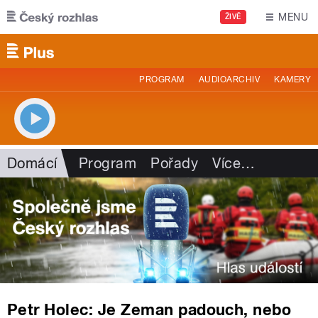
Přejít k hlavnímu obsahu
MENU
ŽIVĚ
PROGRAM
AUDIOARCHIV
KAMERY
Domácí
Program
Pořady
Více
…
Petr Holec: Je Zeman padouch, nebo