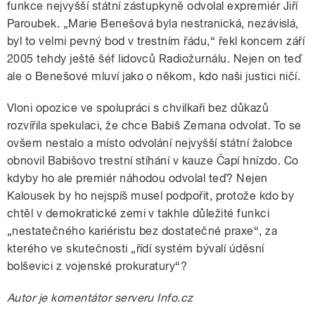
funkce nejvyšší státní zástupkyně odvolal expremiér Jiří
Paroubek. „Marie Benešová byla nestranická, nezávislá,
byl to velmi pevný bod v trestním řádu,“ řekl koncem září
2005 tehdy ještě šéf lidovců Radiožurnálu. Nejen on teď
ale o Benešové mluví jako o někom, kdo naši justici ničí.
Vloni opozice ve spolupráci s chvilkaři bez důkazů
rozvířila spekulaci, že chce Babiš Zemana odvolat. To se
ovšem nestalo a místo odvolání nejvyšší státní žalobce
obnovil Babišovo trestní stíhání v kauze Čapí hnízdo. Co
kdyby ho ale premiér náhodou odvolal teď? Nejen
Kalousek by ho nejspíš musel podpořit, protože kdo by
chtěl v demokratické zemi v takhle důležité funkci
„nestatečného kariéristu bez dostatečné praxe“, za
kterého ve skutečnosti „řídí systém bývalí úděsní
bolševici z vojenské prokuratury“?
Autor je komentátor serveru Info.cz