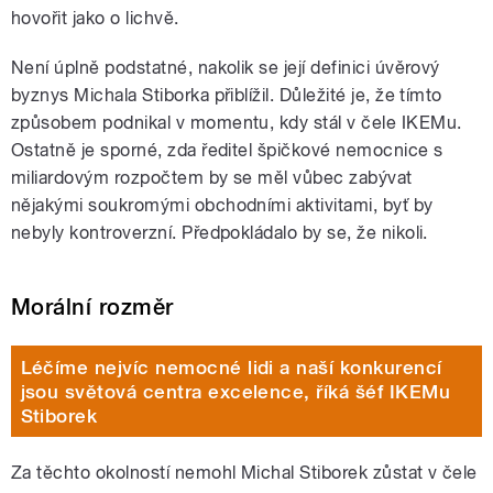
hovořit jako o lichvě.
Není úplně podstatné, nakolik se její definici úvěrový
byznys Michala Stiborka přiblížil. Důležité je, že tímto
způsobem podnikal v momentu, kdy stál v čele IKEMu.
Ostatně je sporné, zda ředitel špičkové nemocnice s
miliardovým rozpočtem by se měl vůbec zabývat
nějakými soukromými obchodními aktivitami, byť by
nebyly kontroverzní. Předpokládalo by se, že nikoli.
Morální rozměr
Léčíme nejvíc nemocné lidi a naší konkurencí
jsou světová centra excelence, říká šéf IKEMu
Stiborek
Za těchto okolností nemohl Michal Stiborek zůstat v čele