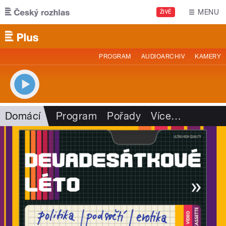
Přejít k hlavnímu obsahu
MENU
ŽIVĚ
PROGRAM
AUDIOARCHIV
KAMERY
Domácí
Program
Pořady
Více
…