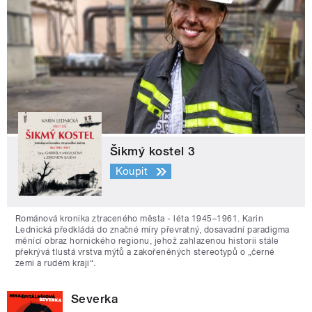
Šikmý kostel 3
Koupit
Románová kronika ztraceného města - léta 1945–1961. Karin
Lednická předkládá do značné míry převratný, dosavadní paradigma
měnící obraz hornického regionu, jehož zahlazenou historii stále
překrývá tlustá vrstva mýtů a zakořeněných stereotypů o „černé
zemi a rudém kraji“.
Severka