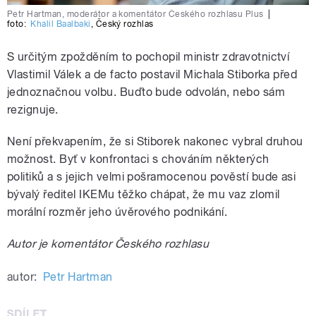
Petr Hartman, moderátor a komentátor Českého rozhlasu Plus
|
foto:
Khalil Baalbaki
,
Český rozhlas
S určitým zpožděním to pochopil ministr zdravotnictví
Vlastimil Válek a de facto postavil Michala Stiborka před
jednoznačnou volbu. Buďto bude odvolán, nebo sám
rezignuje.
Není překvapením, že si Stiborek nakonec vybral druhou
možnost. Byť v konfrontaci s chováním některých
politiků a s jejich velmi pošramocenou pověstí bude asi
bývalý ředitel IKEMu těžko chápat, že mu vaz zlomil
morální rozměr jeho úvěrového podnikání.
Autor je komentátor Českého rozhlasu
autor:
Petr Hartman