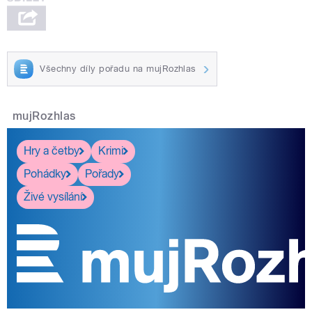
Všechny díly pořadu na mujRozhlas
mujRozhlas
Hry a četby
Krimi
Pohádky
Pořady
Živé vysílání