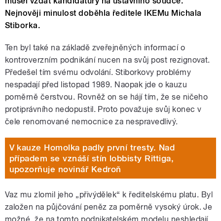
musel vzdát kandidatury na ústavního soudce.
Nejnověji minulost doběhla ředitele IKEMu Michala
Stiborka.
Ten byl také na základě zveřejněných informací o
kontroverzním podnikání nucen na svůj post rezignovat.
Předešel tím svému odvolání. Stiborkovy problémy
nespadají před listopad 1989. Naopak jde o kauzu
poměrně čerstvou. Rovněž on se hájí tím, že se ničeho
protiprávního nedopustil. Proto považuje svůj konec v
čele renomované nemocnice za nespravedlivý.
V kauze Homolka padly první tresty. Nad
případem se vznáší stín lobbisty Rittiga,
upozorňuje novinář Kedroň
Vaz mu zlomil jeho „přivýdělek“ k ředitelskému platu. Byl
založen na půjčování peněz za poměrně vysoký úrok. Je
možné, že na tomto podnikatelském modelu neshledají