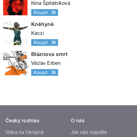
Nina Špitálníková
Koupit
Kněhyně
Kaczi
Koupit
Bláznova smrt
Václav Erben
Koupit
Český rozhlas
O nás
Válka na Ukrajině
Jak nás naladíte