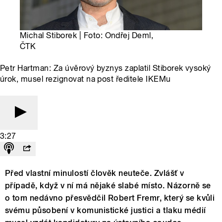
Michal Stiborek | Foto: Ondřej Deml,
ČTK
Petr Hartman: Za úvěrový byznys zaplatil Stiborek vysoký
úrok, musel rezignovat na post ředitele IKEMu
3:27
Před vlastní minulostí člověk neuteče. Zvlášť v
případě, když v ní má nějaké slabé místo. Názorně se
o tom nedávno přesvědčil Robert Fremr, který se kvůli
svému působení v komunistické justici a tlaku médií