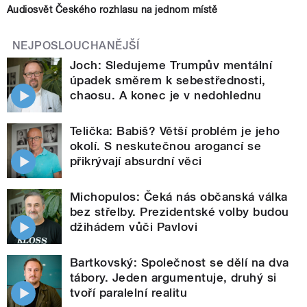
Audiosvět Českého rozhlasu na jednom místě
NEJPOSLOUCHANĚJŠÍ
Joch: Sledujeme Trumpův mentální
úpadek směrem k sebestřednosti,
chaosu. A konec je v nedohlednu
Telička: Babiš? Větší problém je jeho
okolí. S neskutečnou arogancí se
přikrývají absurdní věci
Michopulos: Čeká nás občanská válka
bez střelby. Prezidentské volby budou
džihádem vůči Pavlovi
Bartkovský: Společnost se dělí na dva
tábory. Jeden argumentuje, druhý si
tvoří paralelní realitu