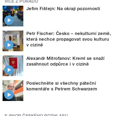
VÍCE Z POŘADU
Jefim Fištejn: Na okraji pozornosti
Petr Fischer: Česko – nekulturní země,
která nechce propagovat svou kulturu
v cizině
Alexandr Mitrofanov: Kreml se snaží
zasáhnout odpůrce i v cizině
Poslechněte si všechny páteční
komentáře s Petrem Schwarzem
E-SHOP ČESKÉHO ROZHLASU