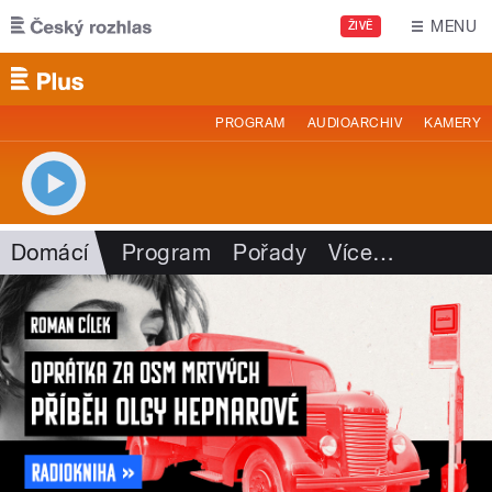
Přejít k hlavnímu obsahu
MENU
ŽIVĚ
PROGRAM
AUDIOARCHIV
KAMERY
Domácí
Program
Pořady
Více
…