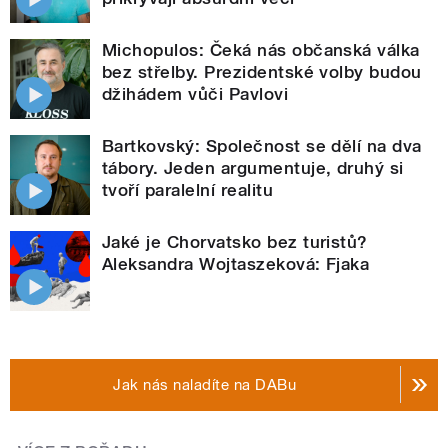
Michopulos: Čeká nás občanská válka
bez střelby. Prezidentské volby budou
džihádem vůči Pavlovi
Bartkovský: Společnost se dělí na dva
tábory. Jeden argumentuje, druhý si
tvoří paralelní realitu
Jaké je Chorvatsko bez turistů?
Aleksandra Wojtaszeková: Fjaka
Jak nás naladíte na DABu