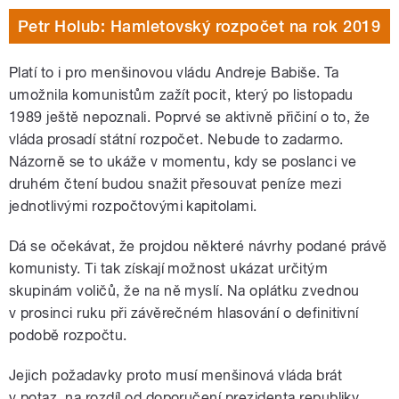
Petr Holub: Hamletovský rozpočet na rok 2019
Platí to i pro menšinovou vládu Andreje Babiše. Ta
umožnila komunistům zažít pocit, který po listopadu
1989 ještě nepoznali. Poprvé se aktivně přičiní o to, že
vláda prosadí státní rozpočet. Nebude to zadarmo.
Názorně se to ukáže v momentu, kdy se poslanci ve
druhém čtení budou snažit přesouvat peníze mezi
jednotlivými rozpočtovými kapitolami.
Dá se očekávat, že projdou některé návrhy podané právě
komunisty. Ti tak získají možnost ukázat určitým
skupinám voličů, že na ně myslí. Na oplátku zvednou
v prosinci ruku při závěrečném hlasování o definitivní
podobě rozpočtu.
Jejich požadavky proto musí menšinová vláda brát
v potaz, na rozdíl od doporučení prezidenta republiky.