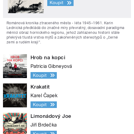
Koupit
Románová kronika ztraceného města - léta 1945–1961. Karin
Lednická předkládá do značné míry převratný, dosavadní paradigma
měnící obraz hornického regionu, jehož zahlazenou historii stále
překrývá tlustá vrstva mýtů a zakořeněných stereotypů o „černé
zemi a rudém kraji“.
Hrob na kopci
Patricia Gibneyová
Koupit
Krakatit
Karel Čapek
Koupit
Limonádový Joe
Jiří Brdečka
Koupit