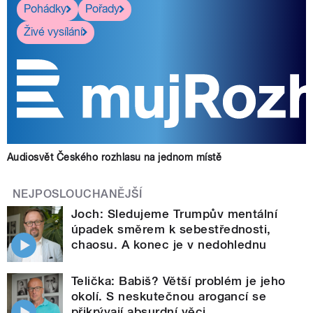
Pohádky
Pořady
Živé vysílání
Audiosvět Českého rozhlasu na jednom místě
NEJPOSLOUCHANĚJŠÍ
Joch: Sledujeme Trumpův mentální
úpadek směrem k sebestřednosti,
chaosu. A konec je v nedohlednu
Telička: Babiš? Větší problém je jeho
okolí. S neskutečnou arogancí se
přikrývají absurdní věci