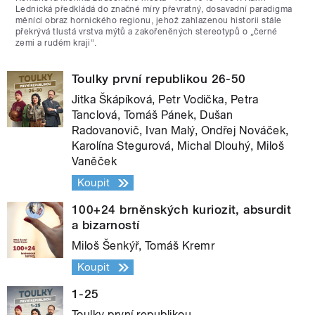
Lednická předkládá do značné míry převratný, dosavadní paradigma
měnící obraz hornického regionu, jehož zahlazenou historii stále
překrývá tlustá vrstva mýtů a zakořeněných stereotypů o „černé
zemi a rudém kraji“.
Toulky první republikou 26-50
Jitka Škápíková, Petr Vodička, Petra
Tanclová, Tomáš Pánek, Dušan
Radovanovič, Ivan Malý, Ondřej Nováček,
Karolína Stegurová, Michal Dlouhý, Miloš
Vaněček
Koupit
100+24 brněnských kuriozit, absurdit
a bizarností
Miloš Šenkýř, Tomáš Kremr
Koupit
1-25
Toulky první republikou