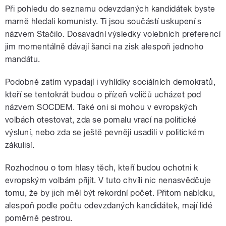
Při pohledu do seznamu odevzdaných kandidátek byste
marně hledali komunisty. Ti jsou součástí uskupení s
názvem Stačilo. Dosavadní výsledky volebních preferencí
jim momentálně dávají šanci na zisk alespoň jednoho
mandátu.
Podobně zatím vypadají i vyhlídky sociálních demokratů,
kteří se tentokrát budou o přízeň voličů ucházet pod
názvem SOCDEM. Také oni si mohou v evropských
volbách otestovat, zda se pomalu vrací na politické
výsluní, nebo zda se ještě pevněji usadili v politickém
zákulisí.
Rozhodnou o tom hlasy těch, kteří budou ochotni k
evropským volbám přijít. V tuto chvíli nic nenasvědčuje
tomu, že by jich měl být rekordní počet. Přitom nabídku,
alespoň podle počtu odevzdaných kandidátek, mají lidé
poměrně pestrou.