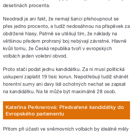
desetinách procenta.
Neodradí je ani fakt, že nemají šanci přehoupnout se
přes jedno procento, a tudíž nedosáhnou na příspěvek za
obdržené hlasy. Patrně se utěšují tím, že náklady na
většinou předem prohraný boj nebývají závratné. Hlavně
kvůli tomu, že Česká republika tvoří v evropských
volbách jeden volební obvod.
Proto stačí podat jednu kandidátku. Za ni musí politická
uskupení zaplatit 19 tisíc korun. Nepotřebují tudíž shánět
horentní sumy ani davy lidí ochotných nechat se zapsat
na kandidátku. Na té může být maximálně 28 osob.
Kateřina Perknerová: Předvařené kandidátky do
Evropského parlamentu
Přitom při účasti ve sněmovních volbách by ideálně měly