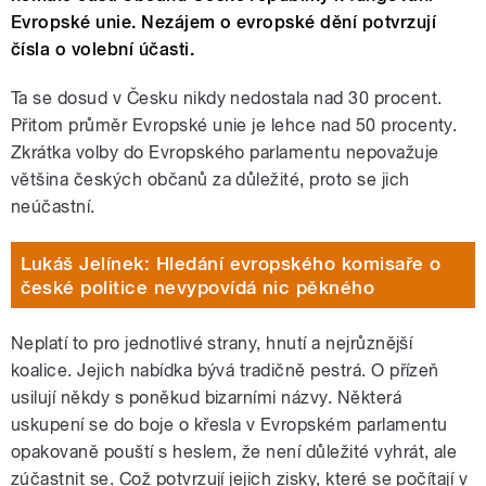
Evropské unie. Nezájem o evropské dění potvrzují
čísla o volební účasti.
Ta se dosud v Česku nikdy nedostala nad 30 procent.
Přitom průměr Evropské unie je lehce nad 50 procenty.
Zkrátka volby do Evropského parlamentu nepovažuje
většina českých občanů za důležité, proto se jich
neúčastní.
Lukáš Jelínek: Hledání evropského komisaře o
české politice nevypovídá nic pěkného
Neplatí to pro jednotlivé strany, hnutí a nejrůznější
koalice. Jejich nabídka bývá tradičně pestrá. O přízeň
usilují někdy s poněkud bizarními názvy. Některá
uskupení se do boje o křesla v Evropském parlamentu
opakovaně pouští s heslem, že není důležité vyhrát, ale
zúčastnit se. Což potvrzují jejich zisky, které se počítají v