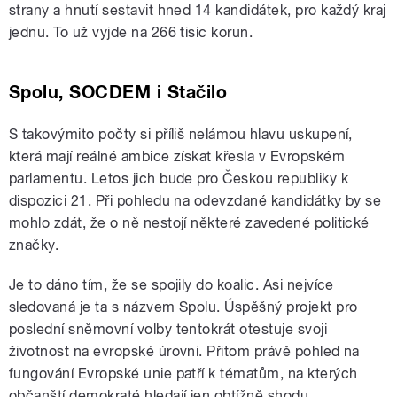
strany a hnutí sestavit hned 14 kandidátek, pro každý kraj
jednu. To už vyjde na 266 tisíc korun.
Spolu, SOCDEM i Stačilo
S takovýmito počty si příliš nelámou hlavu uskupení,
která mají reálné ambice získat křesla v Evropském
parlamentu. Letos jich bude pro Českou republiky k
dispozici 21. Při pohledu na odevzdané kandidátky by se
mohlo zdát, že o ně nestojí některé zavedené politické
značky.
Je to dáno tím, že se spojily do koalic. Asi nejvíce
sledovaná je ta s názvem Spolu. Úspěšný projekt pro
poslední sněmovní volby tentokrát otestuje svoji
životnost na evropské úrovni. Přitom právě pohled na
fungování Evropské unie patří k tématům, na kterých
občanští demokraté hledají jen obtížně shodu