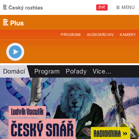
Přejít k hlavnímu obsahu
MENU
ŽIVĚ
PROGRAM
AUDIOARCHIV
KAMERY
Domácí
Program
Pořady
Více
…