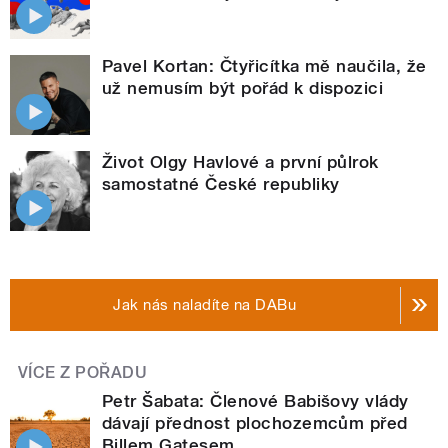
Pavel Kortan: Čtyřicítka mě naučila, že
už nemusím být pořád k dispozici
Život Olgy Havlové a první půlrok
samostatné České republiky
Jak nás naladíte na DABu
VÍCE Z POŘADU
Petr Šabata: Členové Babišovy vlády
dávají přednost plochozemcům před
Billem Gatesem