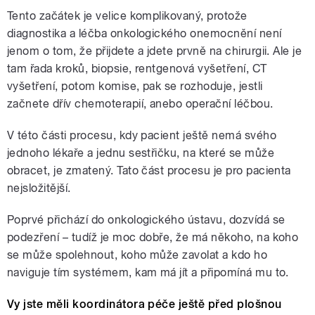
Tento začátek je velice komplikovaný, protože
diagnostika a léčba onkologického onemocnění není
jenom o tom, že přijdete a jdete prvně na chirurgii. Ale je
tam řada kroků, biopsie, rentgenová vyšetření, CT
vyšetření, potom komise, pak se rozhoduje, jestli
začnete dřív chemoterapií, anebo operační léčbou.
V této části procesu, kdy pacient ještě nemá svého
jednoho lékaře a jednu sestřičku, na které se může
obracet, je zmatený. Tato část procesu je pro pacienta
nejsložitější.
Poprvé přichází do onkologického ústavu, dozvídá se
podezření – tudíž je moc dobře, že má někoho, na koho
se může spolehnout, koho může zavolat a kdo ho
naviguje tím systémem, kam má jít a připomíná mu to.
Vy jste měli koordinátora péče ještě před plošnou