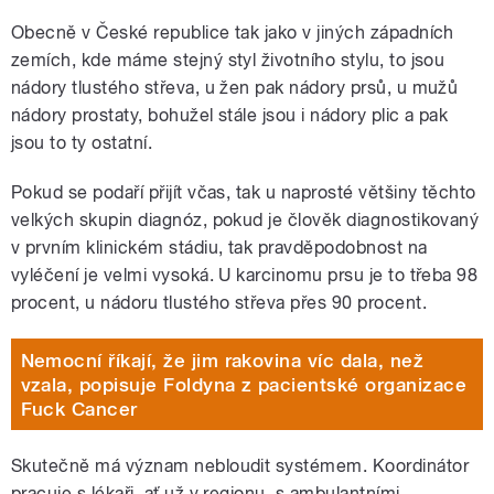
Obecně v České republice tak jako v jiných západních
zemích, kde máme stejný styl životního stylu, to jsou
nádory tlustého střeva, u žen pak nádory prsů, u mužů
nádory prostaty, bohužel stále jsou i nádory plic a pak
jsou to ty ostatní.
Pokud se podaří přijít včas, tak u naprosté většiny těchto
velkých skupin diagnóz, pokud je člověk diagnostikovaný
v prvním klinickém stádiu, tak pravděpodobnost na
vyléčení je velmi vysoká. U karcinomu prsu je to třeba 98
procent, u nádoru tlustého střeva přes 90 procent.
Nemocní říkají, že jim rakovina víc dala, než
vzala, popisuje Foldyna z pacientské organizace
Fuck Cancer
Skutečně má význam nebloudit systémem. Koordinátor
pracuje s lékaři, ať už v regionu, s ambulantními