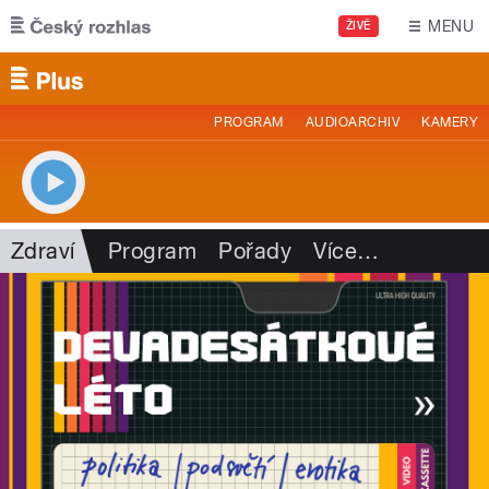
Přejít k hlavnímu obsahu
MENU
ŽIVĚ
PROGRAM
AUDIOARCHIV
KAMERY
Zdraví
Program
Pořady
Více
…