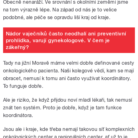
Obecně nenaráží. Ve srovnání s okolními zeměmi jsme
na tom výrazně lépe. Na západ od nás je to velice
podobné, ale
péče se opravdu liší kraj od kraje.
Nádor vaječníků často neodhalí ani preventivní
prohlídka, varují gynekologové. V čem je
zákeřný?
Tady na jižní Moravě máme velmi dobře definované cesty
onkologického pacienta. Naši kolegové vědí, kam se mají
obracet, nemusí k tomu ani často využívat koordinátory.
To funguje dobře.
Ale je riziko, že když přijdou noví mladí lékaři, tak nemusí
znát ten systém. Proto je dobře, když je tam funkce
koordinátora.
Jsou ale i kraje, kde třeba nemají takovou síť komplexních
onkologických center a regionálních center, ať už to je