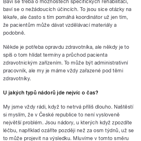
Baví se třeba o možnostech specifických rehabilitací,
baví se o nežádoucích účincích. To jsou sice otázky na
lékaře, ale často s tím pomáhá k
oordinátor už jen tím,
že pacientům může dávat vzdělávací materiály a
podobně.
Někde je potřeba opravdu zdravotníka, ale někdy je to
spíš o tom hlídat termíny a průchod pacienta
zdravotnickým zařízením. To může být administrativní
pracovník, ale my je máme vždy zařazené pod těmi
zdravotníky.
U jakých typů nádorů jde nejvíc o čas?
My jsme vždy rádi, když to netrvá příliš dlouho. Naštěstí
si myslím, že v České republice to není vysloveně
největší problém. Jsou nádory, u kterých když zpozdíte
léčbu, například ozáříte později než za osm týdnů, už se
to může projevit na výsledku. Mluvíme v tomto směru