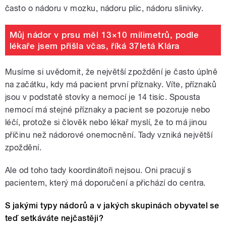
často o nádoru v mozku, nádoru plic, nádoru slinivky.
Můj nádor v prsu měl 13×10 milimetrů, podle
lékaře jsem přišla včas, říká 37letá Klára
Musíme si uvědomit, že největší zpoždění je často úplně
na začátku, kdy má pacient první příznaky. Víte, příznaků
jsou v podstatě stovky a nemocí je 14 tisíc. Spousta
nemocí má stejné příznaky a pacient se pozoruje nebo
léčí, protože si člověk nebo lékař myslí, že to má jinou
příčinu než nádorové onemocnění. Tady vzniká největší
zpoždění.
Ale od toho tady koordinátoři nejsou. Oni pracují s
pacientem, který má doporučení a přichází do centra.
S jakými typy nádorů a v jakých skupinách obyvatel se
teď setkáváte nejčastěji?