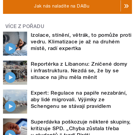
Jak nás naladíte na DABu
VÍCE Z POŘADU
Izolace, stínění, větrák, to pomůže proti
vedru. Klimatizace je až na druhém
místě, radí expertka
Reportérka z Libanonu: Zničené domy
i infrastruktura. Nezdá se, že by se
situace na jihu měla měnit
Expert: Regulace na papíře nezabrání,
aby lidé migrovali. Výjimky ze
Schengenu se stávají pravidlem
Superdávka poškozuje některé skupiny,
kritizuje SPD. „Chyba zůstala třeba
u studentů,“ tvrdí Piráti