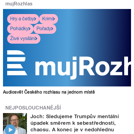
mujRozhlas
Hry a četby
Krimi
Pohádky
Pořady
Živé vysílání
Audiosvět Českého rozhlasu na jednom místě
NEJPOSLOUCHANĚJŠÍ
Joch: Sledujeme Trumpův mentální
úpadek směrem k sebestřednosti,
chaosu. A konec je v nedohlednu