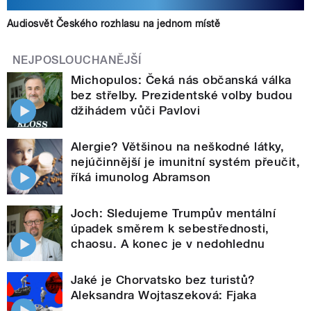
Audiosvět Českého rozhlasu na jednom místě
NEJPOSLOUCHANĚJŠÍ
Michopulos: Čeká nás občanská válka
bez střelby. Prezidentské volby budou
džihádem vůči Pavlovi
Alergie? Většinou na neškodné látky,
nejúčinnější je imunitní systém přeučit,
říká imunolog Abramson
Joch: Sledujeme Trumpův mentální
úpadek směrem k sebestřednosti,
chaosu. A konec je v nedohlednu
Jaké je Chorvatsko bez turistů?
Aleksandra Wojtaszeková: Fjaka