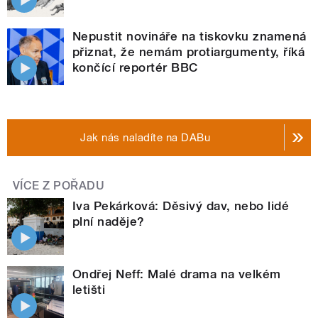
Nepustit novináře na tiskovku znamená
přiznat, že nemám protiargumenty, říká
končící reportér BBC
Jak nás naladíte na DABu
VÍCE Z POŘADU
Iva Pekárková: Děsivý dav, nebo lidé
plní naděje?
Ondřej Neff: Malé drama na velkém
letišti