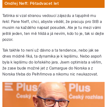
Ondřej Neff: Pětadvacet let
Tatínka si vzal stranou vedoucí zájezdu a tajuplně mu
řekl: Pane Neff, chci, abyste věděl, že pracuju pro StB a
musím na každého napsat posudek. Ale je tu mezi vámi
ještě jeden, ten mě hlídá a já nevím, kdo to je, tak si dejte
pozor.
Tak takhle to není už dávno a ta tendence, nebo jak se
dnes módně říká, ta dynamika je k lepšímu. Nebo aspoň
byla k lepšímu do loňského jara. Jsem optimista a věřím,
že zase bude možné jet z Camargue do Norska a z
Norska třeba do Pelhřimova a nikomu nic neukazovat.