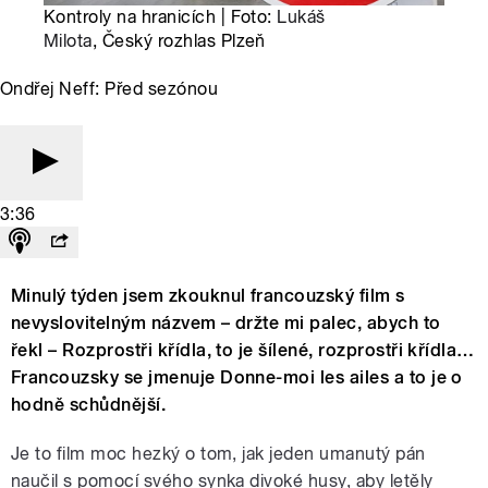
Kontroly na hranicích | Foto:
Lukáš
Milota
, Český rozhlas Plzeň
Ondřej Neff: Před sezónou
3:36
Minulý týden jsem zkouknul francouzský film s
nevyslovitelným názvem – držte mi palec, abych to
řekl – Rozprostři křídla, to je šílené, rozprostři křídla…
Francouzsky se jmenuje Donne-moi les ailes a to je o
hodně schůdnější.
Je to film moc hezký o tom, jak jeden umanutý pán
naučil s pomocí svého synka divoké husy, aby letěly