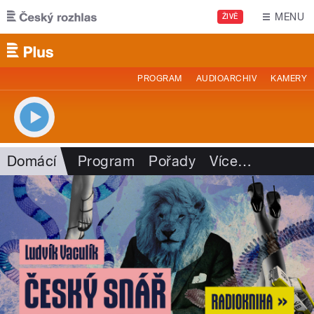
Přejít k hlavnímu obsahu
MENU
ŽIVĚ
PROGRAM
AUDIOARCHIV
KAMERY
Domácí
Program
Pořady
Více
…