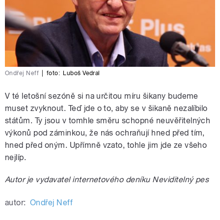
Ondřej Neff
|
foto:
Luboš Vedral
V té letošní sezóně si na určitou míru šikany budeme
muset zvyknout. Teď jde o to, aby se v šikaně nezalíbilo
státům. Ty jsou v tomhle směru schopné neuvěřitelných
výkonů pod záminkou, že nás ochraňují hned před tím,
hned před oným. Upřímně vzato, tohle jim jde ze všeho
nejlíp.
Autor je vydavatel internetového deníku Neviditelný pes
autor:
Ondřej Neff