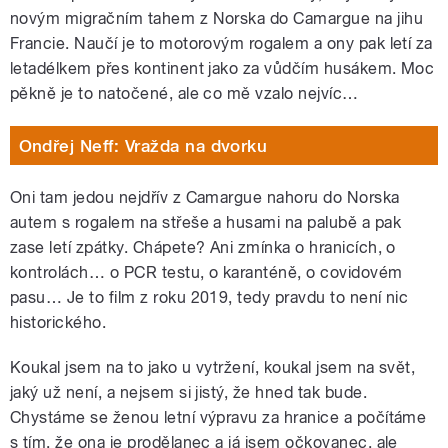
novým migračním tahem z Norska do Camargue na jihu
Francie. Naučí je to motorovým rogalem a ony pak letí za
letadélkem přes kontinent jako za vůdčím husákem. Moc
pěkně je to natočené, ale co mě vzalo nejvíc…
Ondřej Neff: Vražda na dvorku
Oni tam jedou nejdřív z Camargue nahoru do Norska
autem s rogalem na střeše a husami na palubě a pak
zase letí zpátky. Chápete? Ani zmínka o hranicích, o
kontrolách… o PCR testu, o karanténě, o covidovém
pasu… Je to film z roku 2019, tedy pravdu to není nic
historického.
Koukal jsem na to jako u vytržení, koukal jsem na svět,
jaký už není, a nejsem si jistý, že hned tak bude.
Chystáme se ženou letní výpravu za hranice a počítáme
s tím, že ona je prodělanec a já jsem očkovanec, ale