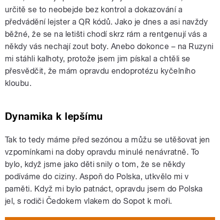
určitě se to neobejde bez kontrol a dokazování a
předvádění lejster a QR kódů. Jako je dnes a asi navždy
běžné, že se na letišti chodí skrz rám a rentgenují vás a
někdy vás nechají zout boty. Anebo dokonce – na Ruzyni
mi stáhli kalhoty, protože jsem jim pískal a chtěli se
přesvědčit, že mám opravdu endoprotézu kyčelního
kloubu.
Dynamika k lepšímu
Tak to tedy máme před sezónou a můžu se utěšovat jen
vzpomínkami na doby opravdu minulé nenávratně. To
bylo, když jsme jako děti snily o tom, že se někdy
podíváme do ciziny. Aspoň do Polska, utkvělo mi v
paměti. Když mi bylo patnáct, opravdu jsem do Polska
jel, s rodiči Čedokem vlakem do Sopot k moři.