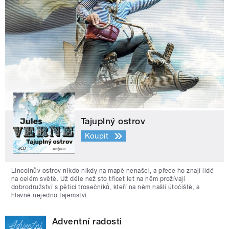
Tajuplný ostrov
Koupit
Lincolnův ostrov nikdo nikdy na mapě nenašel, a přece ho znají lidé
na celém světě. Už déle než sto třicet let na něm prožívají
dobrodružství s pěticí trosečníků, kteří na něm našli útočiště, a
hlavně nejedno tajemství.
Adventní radosti