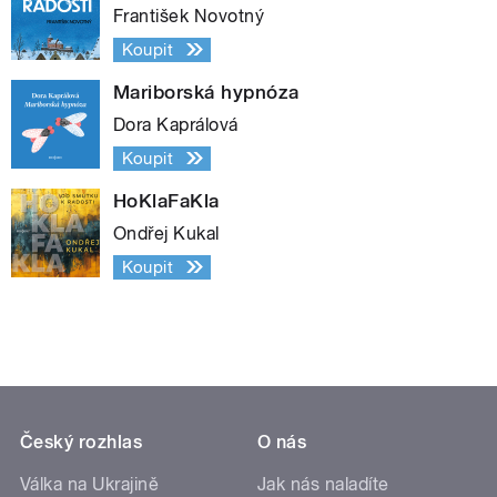
František Novotný
Koupit
Mariborská hypnóza
Dora Kaprálová
Koupit
HoKlaFaKla
Ondřej Kukal
Koupit
Český rozhlas
O nás
Válka na Ukrajině
Jak nás naladíte