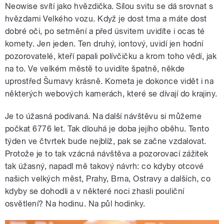
Neowise svítí jako hvězdička. Sílou svitu se dá srovnat s
hvězdami Velkého vozu. Když je dost tma a máte dost
dobré oči, po setmění a před úsvitem uvidíte i ocas té
komety. Jen jeden. Ten druhý, iontový, uvidí jen hodní
pozorovatelé, kteří papali polívčičku a krom toho vědí, jak
na to. Ve velkém městě to uvidíte špatně, někde
uprostřed Šumavy krásně. Kometa je dokonce vidět i na
některých webových kamerách, které se dívají do krajiny.
Je to úžasná podívaná. Na další návštěvu si můžeme
počkat 6776 let. Tak dlouhá je doba jejího oběhu. Tento
týden ve čtvrtek bude nejblíž, pak se začne vzdalovat.
Protože je to tak vzácná návštěva a pozorovací zážitek
tak úžasný, napadl mě takový návrh: co kdyby otcové
našich velkých měst, Prahy, Brna, Ostravy a dalších, co
kdyby se dohodli a v některé noci zhasli pouliční
osvětlení? Na hodinu. Na půl hodinky.