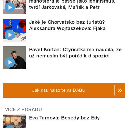
manosféra je passé jako leninismus,
tvrdí Jarkovská, Maňák a Petr
Jaké je Chorvatsko bez turistů?
Aleksandra Wojtaszeková: Fjaka
Pavel Kortan: Čtyřicítka mě naučila, že
už nemusím být pořád k dispozici
Jak nás naladíte na DABu
VÍCE Z POŘADU
Eva Turnová: Besedy bez Edy