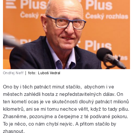
Ondřej Neff
|
foto:
Luboš Vedral
Ono by i těch patnáct minut stačilo, abychom i ve
městech zahlédli hosta z nepředstavitelných dálav. On
ten kometí ocas je ve skutečnosti dlouhý patnáct milionů
kilometrů, ani se mi tomu nechce věřit, když to tady píšu.
Zhasněme, pozorujme a čerpejme z té podívané pokoru.
To je něco, co nám chybí nejvíc. A přitom stačilo by
zhasnout.