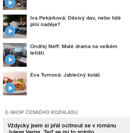
Iva Pekárková: Děsivý dav, nebo lidé
plní naděje?
Ondřej Neff: Malé drama na velkém
letišti
Eva Turnová: Jablečný koláč
E-SHOP ČESKÉHO ROZHLASU
Vždycky jsem si přál ocitnout se v románu
Julese Verna. Teď se mi to splnilo.