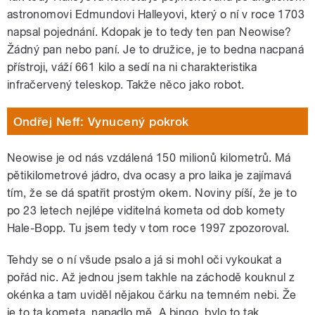
astronomovi Edmundovi Halleyovi, který o ní v roce 1703
napsal pojednání. Kdopak je to tedy ten pan Neowise?
Žádný pan nebo paní. Je to družice, je to bedna nacpaná
přístroji, váží 661 kilo a sedí na ni charakteristika
infračervený teleskop. Takže něco jako robot.
Ondřej Neff: Vynucený pokrok
Neowise je od nás vzdálená 150 milionů kilometrů. Má
pětikilometrové jádro, dva ocasy a pro laika je zajímavá
tím, že se dá spatřit prostým okem. Noviny píší, že je to
po 23 letech nejlépe viditelná kometa od dob komety
Hale-Bopp. Tu jsem tedy v tom roce 1997 zpozoroval.
Tehdy se o ní všude psalo a já si mohl oči vykoukat a
pořád nic. Až jednou jsem takhle na záchodě kouknul z
okénka a tam uviděl nějakou čárku na temném nebi. Že
je to ta kometa, napadlo mě. A bingo, bylo to tak.