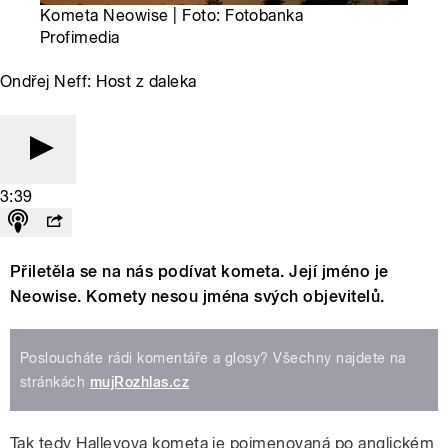
Kometa Neowise | Foto: Fotobanka
Profimedia
Ondřej Neff: Host z daleka
3:39
Přiletěla se na nás podívat kometa. Její jméno je
Neowise. Komety nesou jména svých objevitelů.
Posloucháte rádi komentáře a glosy? Všechny najdete na
stránkách
mujRozhlas.cz
Tak tedy Halleyova kometa je pojmenovaná po anglickém