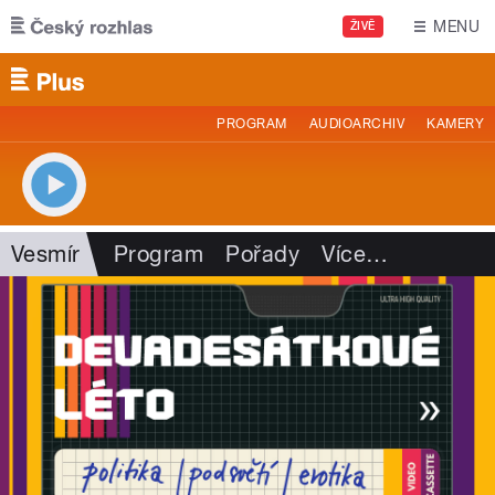
Přejít k hlavnímu obsahu
MENU
ŽIVĚ
PROGRAM
AUDIOARCHIV
KAMERY
Vesmír
Program
Pořady
Více
…