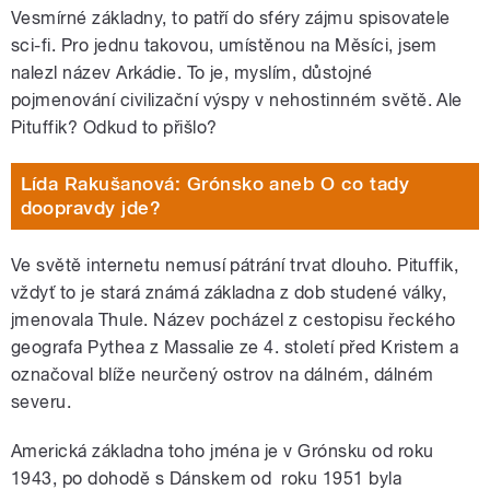
Vesmírné základny, to patří do sféry zájmu spisovatele
sci-fi. Pro jednu takovou, umístěnou na Měsíci, jsem
nalezl název Arkádie. To je, myslím, důstojné
pojmenování civilizační výspy v nehostinném světě. Ale
Pituffik? Odkud to přišlo?
Lída Rakušanová: Grónsko aneb O co tady
doopravdy jde?
Ve světě internetu nemusí pátrání trvat dlouho. Pituffik,
vždyť to je stará známá základna z dob studené války,
jmenovala Thule. Název pocházel z cestopisu řeckého
geografa Pythea z Massalie ze 4. století před Kristem a
označoval blíže neurčený ostrov na dálném, dálném
severu.
Americká základna toho jména je v Grónsku od roku
1943, po dohodě s Dánskem od roku 1951 byla