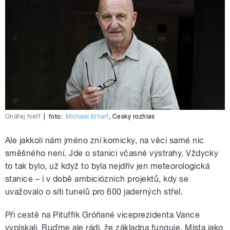
Ondřej Neff
|
foto:
Michael Erhart
,
Český rozhlas
Ale jakkoli nám jméno zní komicky, na věci samé nic
směšného není. Jde o stanici včasné výstrahy. Vždycky
to tak bylo, už když to byla nejdřív jen meteorologická
stanice – i v době ambiciózních projektů, kdy se
uvažovalo o síti tunelů pro 600 jaderných střel.
Při cestě na Pituffik Gróňané viceprezidenta Vance
vypískali. Buďme ale rádi, že základna funguje. Místa jako