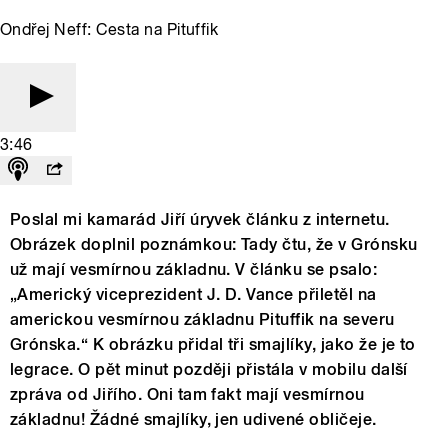
Ondřej Neff: Cesta na Pituffik
3:46
Poslal mi kamarád Jiří úryvek článku z internetu.
Obrázek doplnil poznámkou: Tady čtu, že v Grónsku
už mají vesmírnou základnu. V článku se psalo:
„Americký viceprezident J. D. Vance přiletěl na
americkou vesmírnou základnu Pituffik na severu
Grónska.“ K obrázku přidal tři smajlíky, jako že je to
legrace. O pět minut později přistála v mobilu další
zpráva od Jiřího. Oni tam fakt mají vesmírnou
základnu! Žádné smajlíky, jen udivené obličeje.