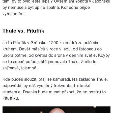
tam by to bylo ještě lepší? Ovšem ani Yokota v Japonsku
by nemusela být úplně špatná. Konečně přijde
vyrozumění.
Thule vs. Pituffik
Je to Pituffik v Grónsku. 1200 kilometrů za polárním
kruhem. Devět měsíců v roce v ledu, od listopadu do
února potmě, od května do srpna v denním světle. Kdyby
se to aspoň pořád ještě jmenovalo Thule. Znělo to
zajímavě, tajemně.
Kde budeš sloužit, ptají se kamarádi. Na základně Thule,
odpověděl by náš vysněný frekventant letecké
akademie. Dneska bude muset přiznat, že ho posílají to
Pituffiku.