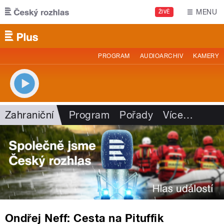
Přejít k hlavnímu obsahu
MENU
ŽIVĚ
PROGRAM
AUDIOARCHIV
KAMERY
Zahraniční
Program
Pořady
Více
…
Ondřej Neff: Cesta na Pituffik