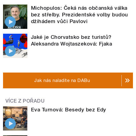
Michopulos: Čeká nás občanská válka
bez střelby. Prezidentské volby budou
džihádem vůči Pavlovi
Jaké je Chorvatsko bez turistů?
Aleksandra Wojtaszeková: Fjaka
Jak nás naladíte na DABu
VÍCE Z POŘADU
Eva Turnová: Besedy bez Edy