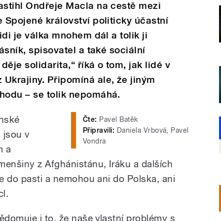
astihl Ondřeje Macla na cestě mezi
 Spojené království politicky účastní
idi je válka mnohem dál a tolik ji
ásník, spisovatel a také sociální
děje solidarita,“ říká o tom, jak lidé v
Ukrajiny. Připomíná ale, že jiným
chodu – se tolik nepomáhá.
inské
Čte:
Pavel Batěk
Připravili:
Daniela Vrbová, Pavel
 jsou v
Vondra
m a
enšiny z Afghánistánu, Iráku a dalších
se do pasti a nemohou ani do Polska, ani
l.
ědomuje i to, že naše vlastní problémy s