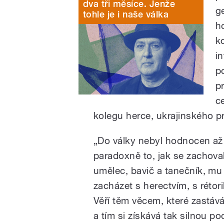
dva tři měsíce. Jenže
g
tohle je i naše válka
h
k
i
p
p
c
kolegu herce, ukrajinského 
„Do války nebyl hodnocen až t
paradoxně to, jak se zachoval 
umělec, bavič a tanečník, m
zacházet s herectvím, s rétori
Věří těm věcem, které zastává,
a tím si získává tak silnou p