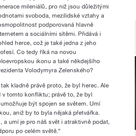
enerace mileniálů, pro niž jsou důležitými
odnotami svoboda, mezilidské vztahy a
osmopolitnost podporovaná hlavně
nternetem a sociálními sítěmi. Přidává i
ohled herce, což je také jedna z jeho
rofesí. Co tedy říká na novou
eloevropskou ikonu a také někdejšího
prezidenta Volodymyra Zelenského?
ak kladně právě proto, že byl herec. Ale
v tomto konfliktu; právě to, že byl
u umožňuje být spojen se světem. Umí
kou, aniž by to byla nějaká přetvářka.
 a umí je pro náš svět i atraktivně podat,
odporu po celém světě.“