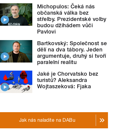
Michopulos: Čeká nás
občanská válka bez
střelby. Prezidentské volby
budou džihádem vůči
Pavlovi
Bartkovský: Společnost se
dělí na dva tábory. Jeden
argumentuje, druhý si tvoří
paralelní realitu
Jaké je Chorvatsko bez
turistů? Aleksandra
Wojtaszeková: Fjaka
Jak nás naladíte na DABu