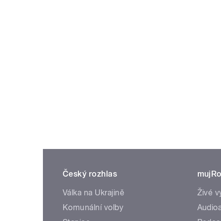
Český rozhlas
mujRo
Válka na Ukrajině
Živé v
Komunální volby
Audioa