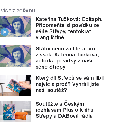
VÍCE Z POŘADU
Kateřina Tučková: Epitaph.
Připomeňte si povídku ze
série Střepy, tentokrát
v angličtině
Státní cenu za literaturu
získala Kateřina Tučková,
autorka povídky z naší
série Střepy
Který díl Střepů se vám líbil
nejvíc a proč? Vyhráli jste
naši soutěž?
Soutěžte s Českým
rozhlasem Plus o knihu
Střepy a DABová rádia