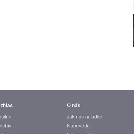
zhlas
O nás
ysílání
Jak nás naladíte
rchiv
Nápověda