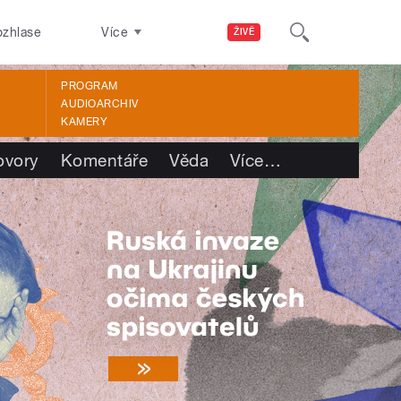
ozhlase
Více
ŽIVĚ
PROGRAM
AUDIOARCHIV
KAMERY
ovory
Komentáře
Věda
Více
…