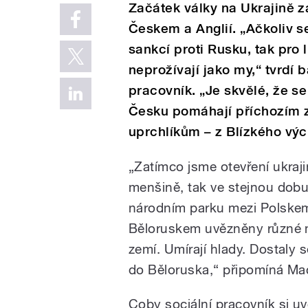
Začátek války na Ukrajině z
Českem a Anglií. „Ačkoliv se
sankcí proti Rusku, tak pro l
neprožívají jako my,“ tvrdí b
pracovník. „Je skvělé, že se 
Česku pomáhají příchozím z 
uprchlíkům – z Blízkého vý
„Zatímco jsme otevření ukraj
menšině, tak ve stejnou dobu
národním parku mezi Polske
Běloruskem uvězněny různé m
zemí. Umírají hlady. Dostaly 
do Běloruska,“ připomíná Mac
Coby sociální pracovník si uv