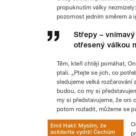
propuknutím války nezmizely
pozornost jedním směrem a ig
Střepy – vnímavý
otřesený válkou n
Těm, kteří chtějí pomáhat, O
ptali. „Ptejte se jich, co po
sledujeme velká rozčarování z
budou, co my si představuje
my si představujeme, že oni c
potom rozladit, můžeme se pak
O
Emil Hakl: Myslím, že
solidarita vydrží Čechům
p