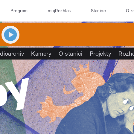
Program
mujRozhlas
Stanice
O r
dioarchiv
Kamery
O stanici
Projekty
Rozh