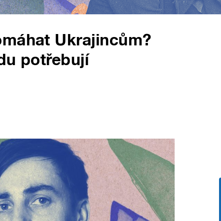
omáhat Ukrajincům?
du potřebují