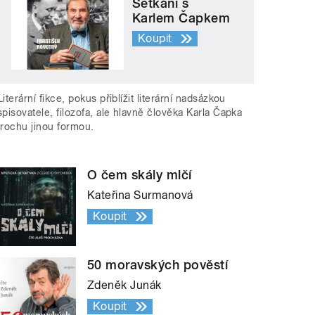
Setkání s
Karlem Čapkem
Koupit
Literární fikce, pokus přiblížit literární nadsázkou
spisovatele, filozofa, ale hlavně člověka Karla Čapka
trochu jinou formou.
O čem skály mlčí
Kateřina Surmanová
Koupit
50 moravských pověstí
Zdeněk Junák
Koupit