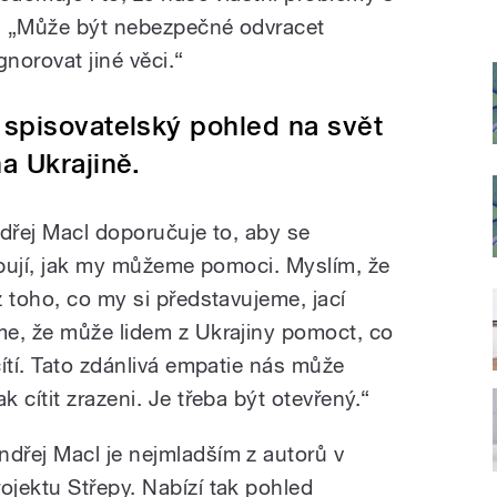
:
„Může být nebezpečné odvracet
norovat jiné věci.“
 spisovatelský pohled na svět
a Ukrajině.
ndřej Macl doporučuje to, aby se
třebují, jak my můžeme pomoci. Myslím, že
 toho, co my si představujeme, jací
me, že může lidem z Ukrajiny pomoct, co
ítí. Tato zdánlivá empatie nás může
 cítit zrazeni. Je třeba být otevřený.“
ndřej Macl je nejmladším z autorů v
rojektu Střepy. Nabízí tak pohled