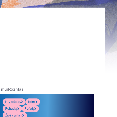
mujRozhlas
Hry a četby
Krimi
Pohádky
Pořady
Živé vysílání