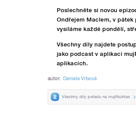
Poslechněte si novou epizod
Ondřejem Maclem, v pátek p
vysíláme každé pondělí, stř
Všechny díly najdete postu
jako podcast v aplikaci mu
aplikacích.
autor:
Daniela Vrbová
Všechny díly pořadu na mujRozhlas