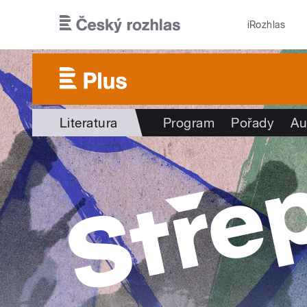
Přejít k hlavnímu obsahu
iRozhlas
Literatura
Program
Pořady
Au