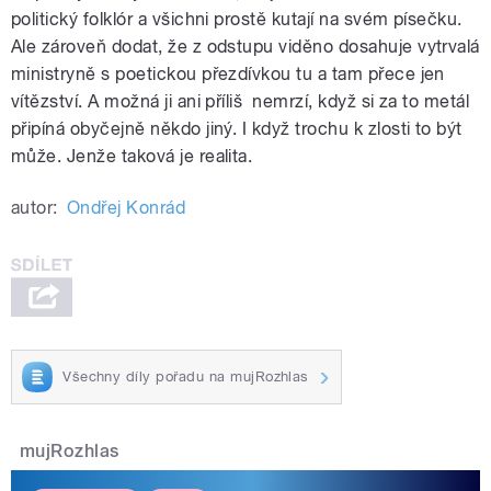
politický folklór a všichni prostě kutají na svém písečku.
Ale zároveň dodat, že z odstupu viděno dosahuje vytrvalá
ministryně s poetickou přezdívkou tu a tam přece jen
vítězství. A možná ji ani příliš nemrzí, když si za to metál
připíná obyčejně někdo jiný. I když trochu k zlosti to být
může. Jenže taková je realita.
autor:
Ondřej Konrád
Všechny díly pořadu na mujRozhlas
mujRozhlas