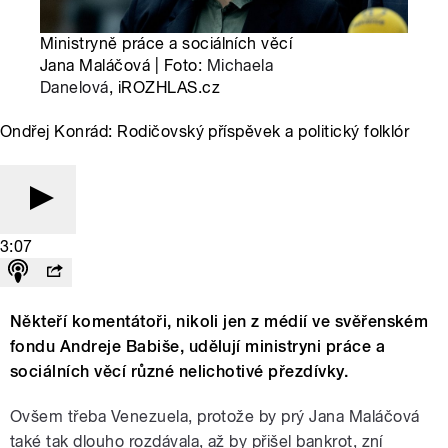
Ministryně práce a sociálních věcí
Jana Maláčová | Foto:
Michaela
Danelová
, iROZHLAS.cz
Ondřej Konrád: Rodičovský příspěvek a politický folklór
3:07
Někteří komentátoři, nikoli jen z médií ve svěřenském
fondu Andreje Babiše, udělují ministryni práce a
sociálních věcí různé nelichotivé přezdívky.
Ovšem třeba Venezuela, protože by prý Jana Maláčová
také tak dlouho rozdávala, až by přišel bankrot, zní