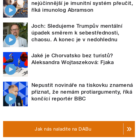
nejúčinnější je imunitní systém přeučit,
říká imunolog Abramson
Joch: Sledujeme Trumpův mentální
úpadek směrem k sebestřednosti,
chaosu. A konec je v nedohlednu
Jaké je Chorvatsko bez turistů?
Aleksandra Wojtaszeková: Fjaka
Nepustit novináře na tiskovku znamená
přiznat, že nemám protiargumenty, říká
končící reportér BBC
Jak nás naladíte na DABu