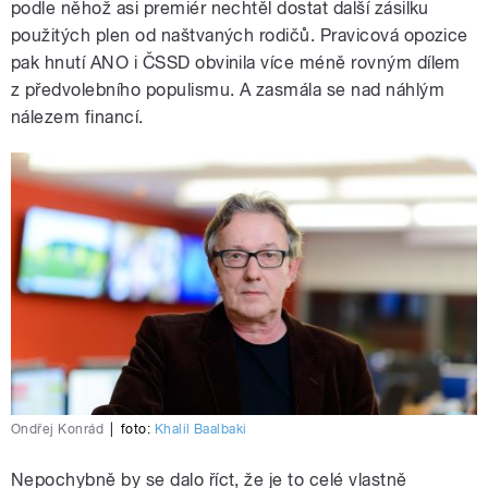
podle něhož asi premiér nechtěl dostat další zásilku
použitých plen od naštvaných rodičů. Pravicová opozice
pak hnutí ANO i ČSSD obvinila více méně rovným dílem
z předvolebního populismu. A zasmála se nad náhlým
nálezem financí.
Ondřej Konrád
|
foto:
Khalil Baalbaki
Nepochybně by se dalo říct, že je to celé vlastně