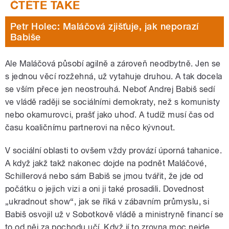
Petr Holec: Maláčová zjišťuje, jak neporazí
Babiše
Ale Maláčová působí agilně a zároveň neodbytně. Jen se
s jednou věcí rozžehná, už vytahuje druhou. A tak docela
se vším přece jen neostrouhá. Neboť Andrej Babiš sedí
ve vládě raději se sociálními demokraty, než s komunisty
nebo okamurovci, prašť jako uhoď. A tudíž musí čas od
času koaličnímu partnerovi na něco kývnout.
V sociální oblasti to ovšem vždy provází úporná tahanice.
A když jakž takž nakonec dojde na podnět Maláčové,
Schillerová nebo sám Babiš se jmou tvářit, že jde od
počátku o jejich vizi a oni ji také prosadili. Dovednost
„ukradnout show“, jak se říká v zábavním průmyslu, si
Babiš osvojil už v Sobotkově vládě a ministryně financí se
to od něj za pochodu učí. Když jí to zrovna moc nejde,