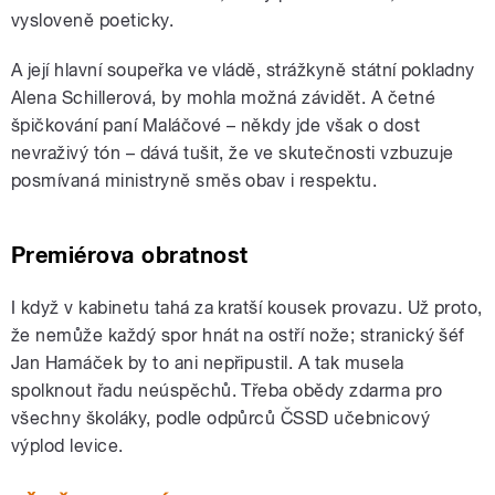
vysloveně poeticky.
A její hlavní soupeřka ve vládě, strážkyně státní pokladny
Alena Schillerová, by mohla možná závidět. A četné
špičkování paní Maláčové – někdy jde však o dost
nevraživý tón – dává tušit, že ve skutečnosti vzbuzuje
posmívaná ministryně směs obav i respektu.
Premiérova obratnost
I když v kabinetu tahá za kratší kousek provazu. Už proto,
že nemůže každý spor hnát na ostří nože; stranický šéf
Jan Hamáček by to ani nepřipustil. A tak musela
spolknout řadu neúspěchů. Třeba obědy zdarma pro
všechny školáky, podle odpůrců ČSSD učebnicový
výplod levice.