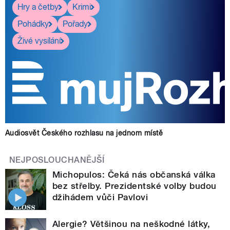
Hry a četby
Krimi
Pohádky
Pořady
Živé vysílání
Audiosvět Českého rozhlasu na jednom místě
NEJPOSLOUCHANĚJŠÍ
Michopulos: Čeká nás občanská válka
bez střelby. Prezidentské volby budou
džihádem vůči Pavlovi
Alergie? Většinou na neškodné látky,