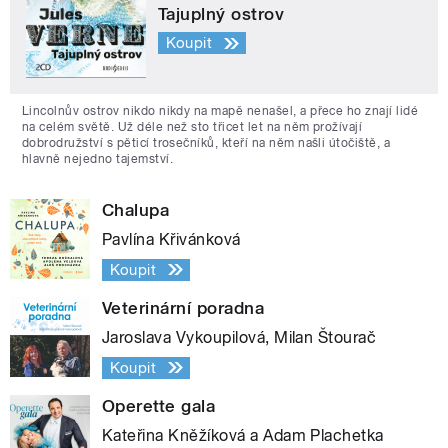
Tajuplný ostrov
Koupit
Lincolnův ostrov nikdo nikdy na mapě nenašel, a přece ho znají lidé
na celém světě. Už déle než sto třicet let na něm prožívají
dobrodružství s pěticí trosečníků, kteří na něm našli útočiště, a
hlavně nejedno tajemství.
Chalupa
Pavlína Křivánková
Koupit
Veterinární poradna
Jaroslava Vykoupilová, Milan Štourač
Koupit
Operette gala
Kateřina Kněžíková a Adam Plachetka