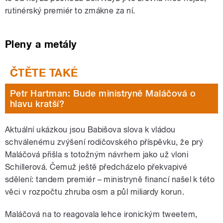
rutinérský premiér to zmákne za ní.
Pleny a metály
Petr Hartman: Bude ministryně Maláčová o
hlavu kratší?
Aktuální ukázkou jsou Babišova slova k vládou
schválenému zvýšení rodičovského příspěvku, že prý
Maláčová přišla s totožným návrhem jako už vloni
Schillerová. Čemuž ještě předcházelo překvapivé
sdělení: tandem premiér – ministryně financí našel k této
věci v rozpočtu zhruba osm a půl miliardy korun.
Maláčová na to reagovala lehce ironickým tweetem,