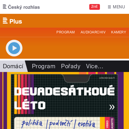
Přejít k hlavnímu obsahu
MENU
ŽIVĚ
PROGRAM
AUDIOARCHIV
KAMERY
Domácí
Program
Pořady
Více
…