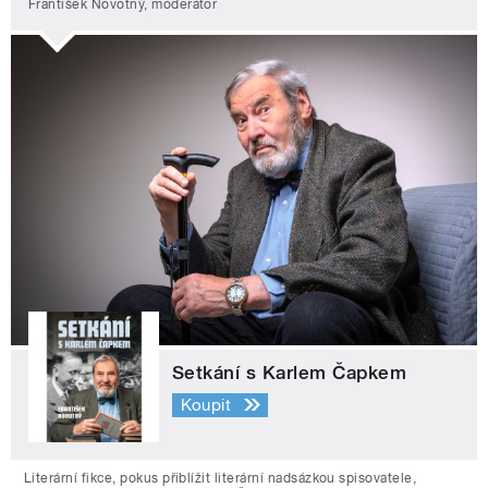
František Novotný, moderátor
Setkání s Karlem Čapkem
Koupit
Literární fikce, pokus přiblížit literární nadsázkou spisovatele,