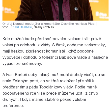
Ondřej Konrád, moderátor a komentátor Českého rozhlasu Plus
|
foto:
Khalil Baalbaki
,
Český rozhlas
Kde možná bude před sněmovními volbami sílit právě
volání po odchodu z vlády. S čímž, dodejme sarkasticky,
mají hezkou zkušenost komunisté, když podobně
vypověděli dohodu o toleranci Babišově vládě a následně
vypadli ze sněmovny.
A Ivan Bartoš coby mladý muž mohl druhdy vidět, co se
stalo Zeleným poté, co vnitřně rozložení přispěli k
předčasnému pádu Topolánkovy vlády. Podle mírně
poopraveného rčení se přece můžeme učit i z chyb
druhých. I když máme stabilně pěkné volební
preference.