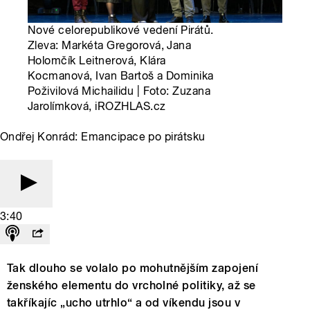
Nové celorepublikové vedení Pirátů.
Zleva: Markéta Gregorová, Jana
Holomčík Leitnerová, Klára
Kocmanová, Ivan Bartoš a Dominika
Poživilová Michailidu | Foto: Zuzana
Jarolímková, iROZHLAS.cz
Ondřej Konrád: Emancipace po pirátsku
3:40
Tak dlouho se volalo po mohutnějším zapojení
ženského elementu do vrcholné politiky, až se
takříkajíc „ucho utrhlo“ a od víkendu jsou v