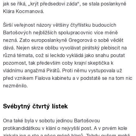
jak se říká, „krýt předsedovi záda“, se stala poslankyně
Klára Kocmanová.
Širší veřejnost názory většiny čtyřlístku budoucích
Bartošových nejbližších spolupracovnic více méně
nezná. Zato europoslankyně Gregorová o sobě vědět
dává. Nejen skrze oblibu vyvolávat pirátský plebiscit na
různá témata, což si leckdo vykládá jako snahu poutat
pozornost, tak především coby krajní skeptička k
vládnímu angažmá Pirátů. Proti němu vystupovala už
před vznikem Fialova kabinetu a v podstatě se na tom nic
nezměnilo.
Svébytný čtvrtý lístek
Ona také byla v sobotu jedinou Bartošovou
protikandidátkou v klání o nejvyšší post. A v prvém kole
získala jen o sto a něco méně hlasů. Tehdy ovšem mohli