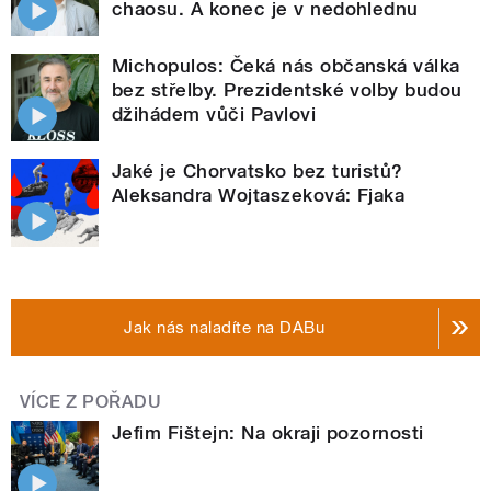
chaosu. A konec je v nedohlednu
Michopulos: Čeká nás občanská válka
bez střelby. Prezidentské volby budou
džihádem vůči Pavlovi
Jaké je Chorvatsko bez turistů?
Aleksandra Wojtaszeková: Fjaka
Jak nás naladíte na DABu
VÍCE Z POŘADU
Jefim Fištejn: Na okraji pozornosti