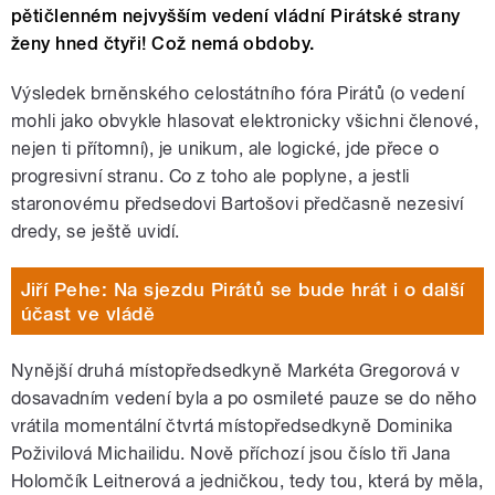
pětičlenném nejvyšším vedení vládní Pirátské strany
ženy hned čtyři! Což nemá obdoby.
Výsledek brněnského celostátního fóra Pirátů (o vedení
mohli jako obvykle hlasovat elektronicky všichni členové,
nejen ti přítomní), je unikum, ale logické, jde přece o
progresivní stranu. Co z toho ale poplyne, a jestli
staronovému předsedovi Bartošovi předčasně nezesiví
dredy, se ještě uvidí.
Jiří Pehe: Na sjezdu Pirátů se bude hrát i o další
účast ve vládě
Nynější druhá místopředsedkyně Markéta Gregorová v
dosavadním vedení byla a po osmileté pauze se do něho
vrátila momentální čtvrtá místopředsedkyně Dominika
Poživilová Michailidu. Nově příchozí jsou číslo tři Jana
Holomčík Leitnerová a jedničkou, tedy tou, která by měla,