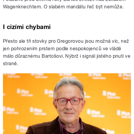
Wagenknechtem. O slabém mandátu řeč být nemůže.
I cizími chybami
Přesto ale tři stovky pro Gregorovou jsou možná víc, než
jen pohrozením prstem podle nespokojenců ve vládě
málo důraznému Bartošovi. Nýbrž i signál jistého pnutí ve
straně.