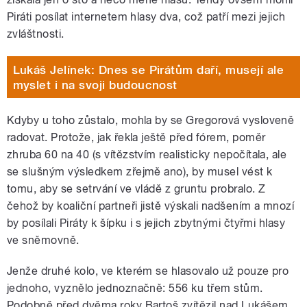
Piráti posílat internetem hlasy dva, což patří mezi jejich
zvláštnosti.
Lukáš Jelínek: Dnes se Pirátům daří, musejí ale
myslet i na svoji budoucnost
Kdyby u toho zůstalo, mohla by se Gregorová vysloveně
radovat. Protože, jak řekla ještě před fórem, poměr
zhruba 60 na 40 (s vítězstvím realisticky nepočítala, ale
se slušným výsledkem zřejmě ano), by musel vést k
tomu, aby se setrvání ve vládě z gruntu probralo. Z
čehož by koaliční partneři jistě výskali nadšením a mnozí
by posílali Piráty k šípku i s jejich zbytnými čtyřmi hlasy
ve sněmovně.
Jenže druhé kolo, ve kterém se hlasovalo už pouze pro
jednoho, vyznělo jednoznačně: 556 ku třem stům.
Podobně před dvěma roky Bartoš zvítězil nad Lukášem