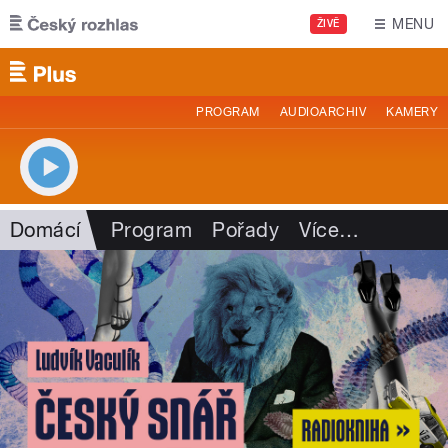
Přejít k hlavnímu obsahu
MENU
ŽIVĚ
PROGRAM
AUDIOARCHIV
KAMERY
Domácí
Program
Pořady
Více
…