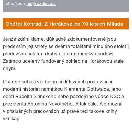
stránkách
mujRozhlas.cz
Ondřej Konrád: Z Horákové po 70 letech Milada
Jenže zdání klame, důkladně zdokumentované jsou
především její střety se dvěma totalitami minulého století;
především pak ten druhý a pro ni tragicky osudový.
Zatímco ucelený fundovaný pohled na Horákovou stále
chybí.
Ostatně schází víc biografií důležitých postav naší
moderní historie: namátkou Klementa Gottwalda, jeho
oběti Rudolfa Slánského nebo pozdějšího vůdce KSČ a
prezidenta Antonína Novotného. A tak dále. Ale možná
v příslušných pracovnách už právě teď takové knihy
vznikají.