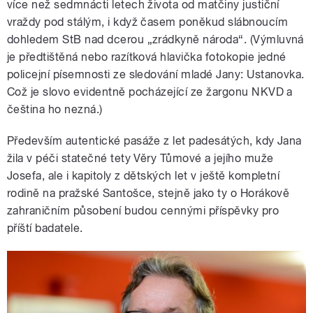
více než sedmnácti letech života od matčiny justiční
vraždy pod stálým, i když časem poněkud slábnoucím
dohledem StB nad dcerou „zrádkyně národa“. (Výmluvná
je předtištěná nebo razítková hlavička fotokopie jedné
policejní písemnosti ze sledování mladé Jany: Ustanovka.
Což je slovo evidentně pocházející ze žargonu NKVD a
čeština ho nezná.)
Především autentické pasáže z let padesátých, kdy Jana
žila v péči statečné tety Věry Tůmové a jejího muže
Josefa, ale i kapitoly z dětských let v ještě kompletní
rodině na pražské Santošce, stejně jako ty o Horákově
zahraničním působení budou cennými příspěvky pro
příští badatele.