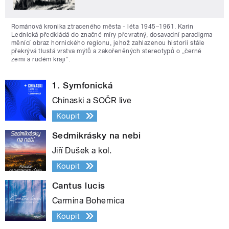
Románová kronika ztraceného města - léta 1945–1961. Karin
Lednická předkládá do značné míry převratný, dosavadní paradigma
měnící obraz hornického regionu, jehož zahlazenou historii stále
překrývá tlustá vrstva mýtů a zakořeněných stereotypů o „černé
zemi a rudém kraji“.
1. Symfonická
Chinaski a SOČR live
Koupit
Sedmikrásky na nebi
Jiří Dušek a kol.
Koupit
Cantus lucis
Carmina Bohemica
Koupit