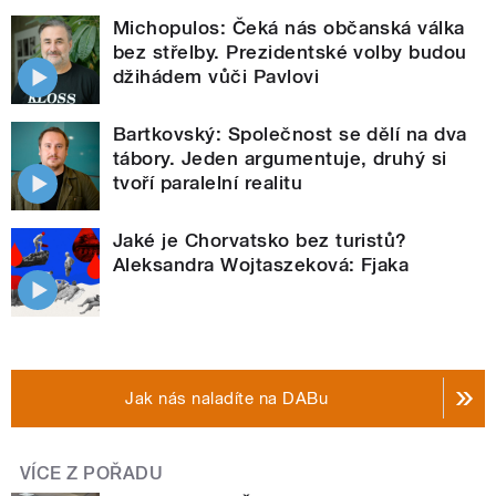
Michopulos: Čeká nás občanská válka
bez střelby. Prezidentské volby budou
džihádem vůči Pavlovi
Bartkovský: Společnost se dělí na dva
tábory. Jeden argumentuje, druhý si
tvoří paralelní realitu
Jaké je Chorvatsko bez turistů?
Aleksandra Wojtaszeková: Fjaka
Jak nás naladíte na DABu
VÍCE Z POŘADU