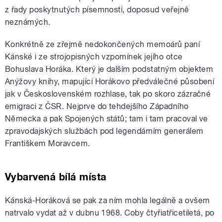
z řady poskytnutých písemností, doposud veřejně
neznámých.
Konkrétně ze zřejmě nedokončených memoárů paní
Kánské i ze strojopisných vzpomínek jejího otce
Bohuslava Horáka. Který je dalším podstatným objektem
Anýžovy knihy, mapující Horákovo předválečné působení
jak v Československém rozhlase, tak po skoro zázračné
emigraci z ČSR. Nejprve do tehdejšího Západního
Německa a pak Spojených států; tam i tam pracoval ve
zpravodajských službách pod legendárním generálem
Františkem Moravcem.
Vybarvená bílá místa
Kánská-Horáková se pak za ním mohla legálně a ovšem
natrvalo vydat až v dubnu 1968. Coby čtyřiatřicetiletá, po