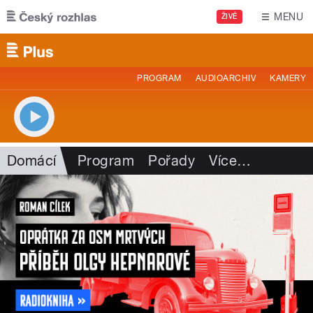
Přejít k hlavnímu obsahu
MENU
ŽIVĚ
PROGRAM
AUDIOARCHIV
KAMERY
Domácí
Program
Pořady
Více
…