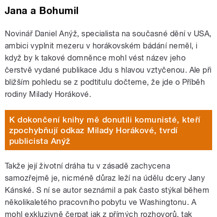
Jana a Bohumil
Novinář Daniel Anýž, specialista na současné dění v USA,
ambici vyplnit mezeru v horákovském bádání neměl, i
když by k takové domněnce mohl vést název jeho
čerstvě vydané publikace Jdu s hlavou vztyčenou. Ale při
bližším pohledu se z podtitulu dočteme, že jde o Příběh
rodiny Milady Horákové.
K dokončení knihy mě donutili komunisté, kteří
zpochybňují odkaz Milady Horákové, tvrdí
publicista Anýž
Takže její životní dráha tu v zásadě zachycena
samozřejmě je, nicméně důraz leží na údělu dcery Jany
Kánské. S ní se autor seznámil a pak často stýkal během
několikaletého pracovního pobytu ve Washingtonu. A
mohl exkluzivně čerpat jak z přímých rozhovorů, tak