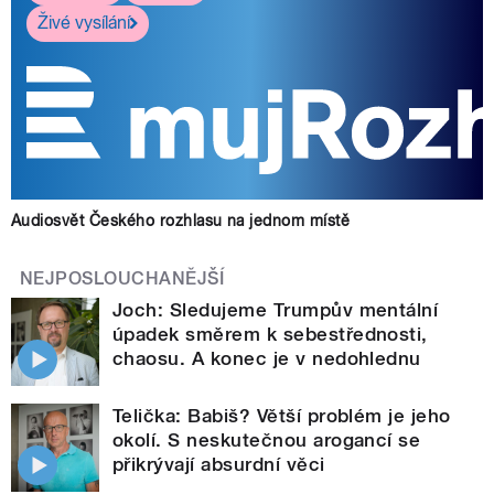
Živé vysílání
Audiosvět Českého rozhlasu na jednom místě
NEJPOSLOUCHANĚJŠÍ
Joch: Sledujeme Trumpův mentální
úpadek směrem k sebestřednosti,
chaosu. A konec je v nedohlednu
Telička: Babiš? Větší problém je jeho
okolí. S neskutečnou arogancí se
přikrývají absurdní věci