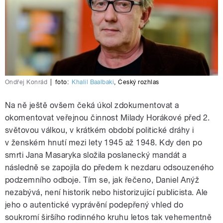
Ondřej Konrád
|
foto:
Khalil Baalbaki
,
Český rozhlas
Na ně ještě ovšem čeká úkol zdokumentovat a
okomentovat veřejnou činnost Milady Horákové před 2.
světovou válkou, v krátkém období politické dráhy i
v ženském hnutí mezi lety 1945 až 1948. Kdy den po
smrti Jana Masaryka složila poslanecký mandát a
následně se zapojila do předem k nezdaru odsouzeného
podzemního odboje. Tím se, jak řečeno, Daniel Anýž
nezabývá, není historik nebo historizující publicista. Ale
jeho o autentické vyprávění podepřený vhled do
soukromí širšího rodinného kruhu letos tak vehementně