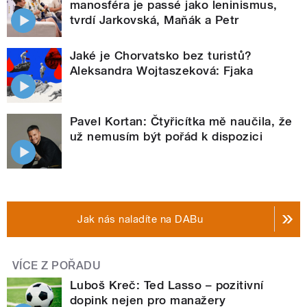
manosféra je passé jako leninismus,
tvrdí Jarkovská, Maňák a Petr
Jaké je Chorvatsko bez turistů?
Aleksandra Wojtaszeková: Fjaka
Pavel Kortan: Čtyřicítka mě naučila, že
už nemusím být pořád k dispozici
Jak nás naladíte na DABu
VÍCE Z POŘADU
Luboš Kreč: Ted Lasso – pozitivní
dopink nejen pro manažery