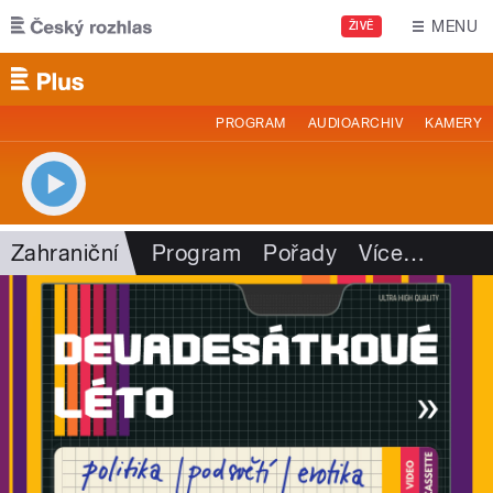
Přejít k hlavnímu obsahu
MENU
ŽIVĚ
PROGRAM
AUDIOARCHIV
KAMERY
Zahraniční
Program
Pořady
Více
…