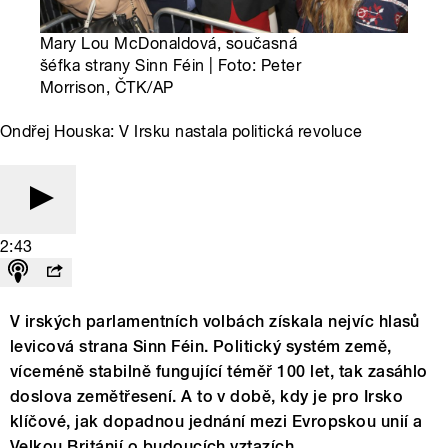
Mary Lou McDonaldová, současná
šéfka strany Sinn Féin | Foto: Peter
Morrison, ČTK/AP
Ondřej Houska: V Irsku nastala politická revoluce
2:43
V irských parlamentních volbách získala nejvíc hlasů
levicová strana Sinn Féin. Politický systém země,
víceméně stabilně fungující téměř 100 let, tak zasáhlo
doslova zemětřesení. A to v době, kdy je pro Irsko
klíčové, jak dopadnou jednání mezi Evropskou unií a
Velkou Británií o budoucích vztazích.