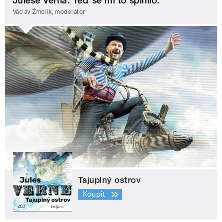
Julese Verna. Teď se mi to splnilo.
Václav Žmolík, moderátor
Tajuplný ostrov
Koupit