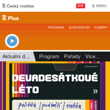
Přejít k hlavnímu obsahu
MENU
ŽIVĚ
PROGRAM
AUDIOARCHIV
KAMERY
Aktuální dění
Program
Pořady
Více
…