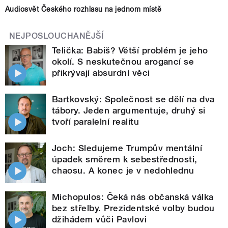
Audiosvět Českého rozhlasu na jednom místě
NEJPOSLOUCHANĚJŠÍ
Telička: Babiš? Větší problém je jeho
okolí. S neskutečnou arogancí se
přikrývají absurdní věci
Bartkovský: Společnost se dělí na dva
tábory. Jeden argumentuje, druhý si
tvoří paralelní realitu
Joch: Sledujeme Trumpův mentální
úpadek směrem k sebestřednosti,
chaosu. A konec je v nedohlednu
Michopulos: Čeká nás občanská válka
bez střelby. Prezidentské volby budou
džihádem vůči Pavlovi