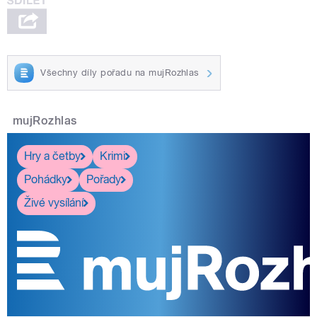
Všechny díly pořadu na mujRozhlas
mujRozhlas
Hry a četby
Krimi
Pohádky
Pořady
Živé vysílání