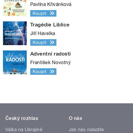
Pavlína Křivánková
Koupit
Tragédie Liblice
Jiří Havelka
Koupit
Adventní radosti
František Novotný
Koupit
Český rozhlas
O nás
Válka na Ukrajině
Jak nás naladíte