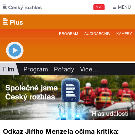
Přejít k hlavnímu obsahu
MENU
ŽIVĚ
PROGRAM
AUDIOARCHIV
KAMERY
Film
Program
Pořady
Více
…
Odkaz Jiřího Menzela očima kritika: