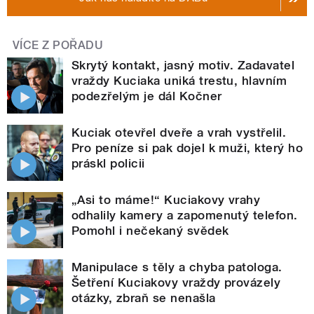
VÍCE Z POŘADU
Skrytý kontakt, jasný motiv. Zadavatel
vraždy Kuciaka uniká trestu, hlavním
podezřelým je dál Kočner
Kuciak otevřel dveře a vrah vystřelil.
Pro peníze si pak dojel k muži, který ho
práskl policii
„Asi to máme!“ Kuciakovy vrahy
odhalily kamery a zapomenutý telefon.
Pomohl i nečekaný svědek
Manipulace s těly a chyba patologa.
Šetření Kuciakovy vraždy provázely
otázky, zbraň se nenašla