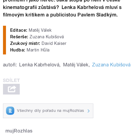
kinematografii zůstává? Lenka Kabrhelová mluví s
filmovým kritikem a publicistou Pavlem Sladkým.
Editace:
Matěj Válek
Rešerše:
Zuzana Kubišová
Zvukový mistr:
David Kaiser
Hudba:
Martin Hůla
autoři:
Lenka Kabrhelová
,
Matěj Válek
,
Zuzana Kubišová
Všechny díly pořadu na mujRozhlas
mujRozhlas