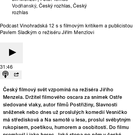
Vodňanský
, Český rozhlas, Český
rozhlas
Podcast Vinohradská 12 s s filmovým kritikem a publicistou
Pavlem Sladkým o režiséru Jiřím Menzlovi
31:46
Český filmový svět vzpomíná na režiséra Jiřího
Menzela. Držitel filmového oscara za snímek Ostře
sledované vlaky, autor filmů Postřižiny, Slavnosti
sněženek nebo dnes už proslulých komedií Vesničko
má středisková a Na samotě u lesa, proslul svébytným
rukopisem, poetikou, humorem a osobitostí. Do filmu
promluvil i jako herec. Jaká stopa po něm v české