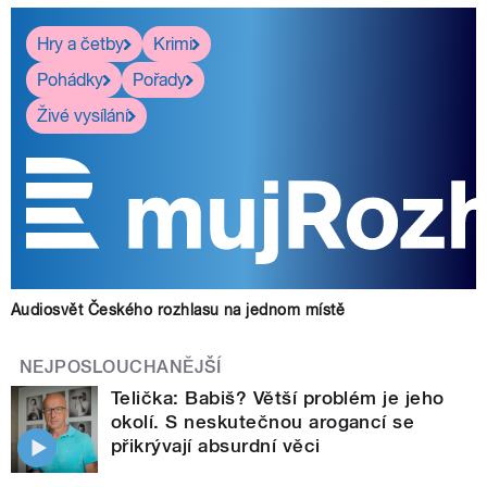
Hry a četby
Krimi
Pohádky
Pořady
Živé vysílání
Audiosvět Českého rozhlasu na jednom místě
NEJPOSLOUCHANĚJŠÍ
Telička: Babiš? Větší problém je jeho
okolí. S neskutečnou arogancí se
přikrývají absurdní věci