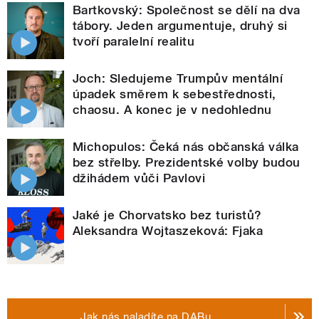
Bartkovský: Společnost se dělí na dva
tábory. Jeden argumentuje, druhý si
tvoří paralelní realitu
Joch: Sledujeme Trumpův mentální
úpadek směrem k sebestřednosti,
chaosu. A konec je v nedohlednu
Michopulos: Čeká nás občanská válka
bez střelby. Prezidentské volby budou
džihádem vůči Pavlovi
Jaké je Chorvatsko bez turistů?
Aleksandra Wojtaszeková: Fjaka
Jak nás naladíte na DABu