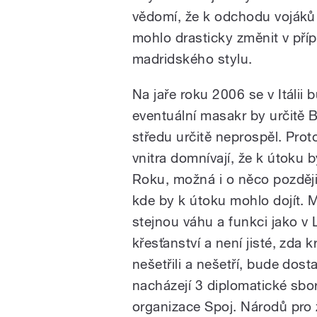
vědomí, že k odchodu vojáků d
mohlo drasticky změnit v pří
madridského stylu.
Na jaře roku 2006 se v Itálii
eventuální masakr by určitě 
středu určitě neprospěl. Prot
vnitra domnívají, že k útoku 
Roku, možná i o něco později
kde by k útoku mohlo dojít. 
stejnou váhu a funkci jako 
křesťanství a není jisté, zda 
nešetřili a nešetří, bude dos
nacházejí 3 diplomatické sbory
organizace Spoj. Národů pro 