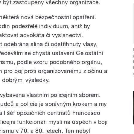
y být zastoupeny všechny organizace.
 některá nová bezpečnostní opatření.
odin podezřelé individuum, aniž by
tovat advokáta či vyslanectví.
debrána slina či odstřihnuty vlasy,
 především se chystá ustavení Celostátní
rorismu, podle vzoru podobného orgánu,
en pro boj proti organizovanému zločinu a
i dobrými výsledky.
 vybavena vlastním policejním sborem.
soudců a policie je správným krokem a my
il šéf opozičních centristů Francesco
olicejní funkcionáři myslí na úspěch v boji
rismu v 70. a 80. letech. Ten nebyl