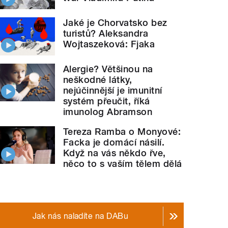
Jaké je Chorvatsko bez
turistů? Aleksandra
Wojtaszeková: Fjaka
Alergie? Většinou na
neškodné látky,
nejúčinnější je imunitní
systém přeučit, říká
imunolog Abramson
Tereza Ramba o Monyové:
Facka je domácí násilí.
Když na vás někdo řve,
něco to s vaším tělem dělá
Jak nás naladíte na DABu