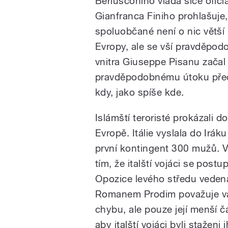
Berlusconiho vláda sice oficiá
Gianfranca Finiho prohlašuje, 
spoluobčané není o nic větší
Evropy, ale se vší pravděpodo
vnitra Giuseppe Pisanu začal
pravděpodobnému útoku předej
kdy, jako spíše kde.
Islámští teroristé prokázali d
Evropě. Itálie vyslala do Irák
první kontingent 300 mužů. V
tím, že italští vojáci se post
Opozice levého středu vede
Romanem Prodim považuje vál
chybu, ale pouze její menší č
aby italští vojáci byli stažen