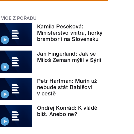
VÍCE Z POŘADU
Kamila Pešeková:
Ministerstvo vnitra, horký
brambor i na Slovensku
Jan Fingerland: Jak se
Miloš Zeman mýlil v Sýrii
Petr Hartman: Murín už
nebude stát Babišovi
v cestě
Ondřej Konrád: K vládě
blíž. Anebo ne?