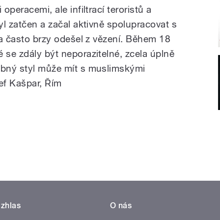
operacemi, ale infiltrací teroristů a
byl zatčen a začal aktivně spolupracovat s
u a často brzy odešel z vězení. Během 18
 se zdály být neporazitelné, zcela úplně
obný styl může mít s muslimskými
ef Kašpar, Řím
zhlas
O nás