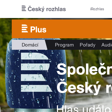
Přejít k hlavnímu obsahu
iRozhlas
Domácí
Program
Pořady
Audi