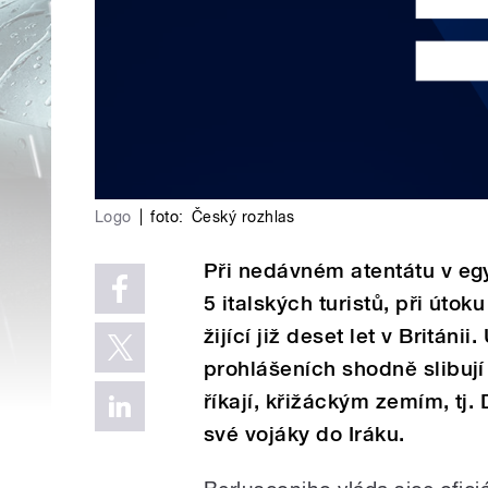
Logo
|
foto:
Český rozhlas
Při nedávném atentátu v egy
5 italských turistů, při úto
žijící již deset let v Británi
prohlášeních shodně slibují
říkají, křižáckým zemím, tj. D
své vojáky do Iráku.