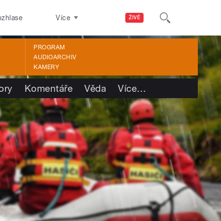
ozhlase
Více
ŽIVĚ
PROGRAM
AUDIOARCHIV
KAMERY
ory
Komentáře
Věda
Více
…