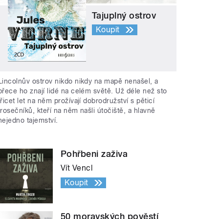
Tajuplný ostrov
Koupit
Lincolnův ostrov nikdo nikdy na mapě nenašel, a
přece ho znají lidé na celém světě. Už déle než sto
třicet let na něm prožívají dobrodružství s pěticí
trosečníků, kteří na něm našli útočiště, a hlavně
nejedno tajemství.
Pohřbeni zaživa
Vít Vencl
Koupit
50 moravských pověstí