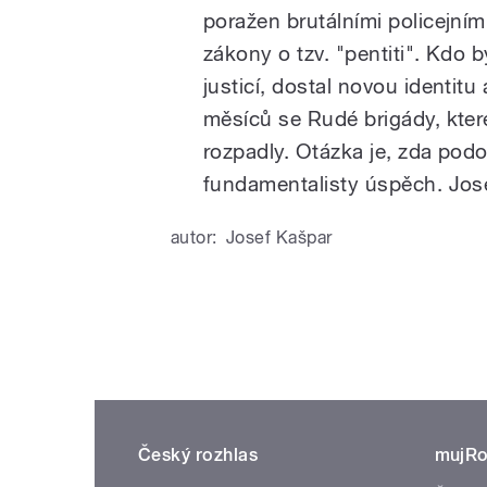
poražen brutálními policejními 
zákony o tzv. "pentiti". Kdo 
justicí, dostal novou identit
měsíců se Rudé brigády, které
rozpadly. Otázka je, zda pod
fundamentalisty úspěch. Jos
autor:
Josef Kašpar
Český rozhlas
mujRo