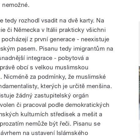
ky nemožné.
se tedy rozhodl vsadit na dvě karty. Na
cie či Německa v Itálii prakticky všichni
pocházejí z první generace - neexistuje
alským pasem. Pisanu tedy imigrantům na
snadnější integrace - pobytová a
správě obcí s velkou muslimskou
d. Nicméně za podmínky, že muslimské
damentalisty, kterých je určitě menšina.
istuje žádný zastupitelský orgán
l zvolen či pracoval podle demokratických
mských kulturních středisek a mešit a
prozatím nemůže být řeči. Pisanu se
 návrhem na ustavení Islámského