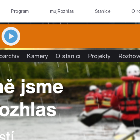
Program
mujRozhlas
Stanice
O r
oarchiv
Kamery
O stanici
Projekty
Rozhov