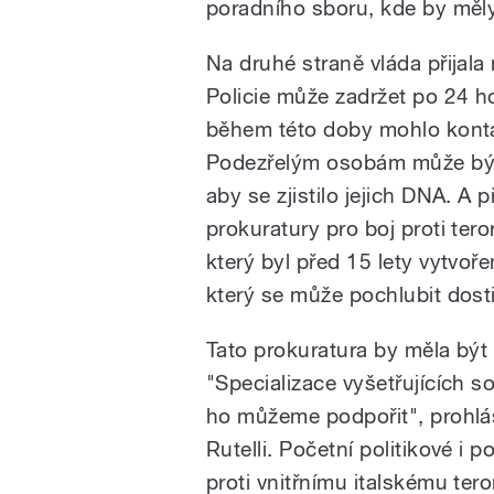
poradního sboru, kde by měl
Na druhé straně vláda přijala
Policie může zadržet po 24 h
během této doby mohlo kontak
Podezřelým osobám může být o
aby se zjistilo jejich DNA. A
prokuratury pro boj proti te
který byl před 15 lety vytvoř
který se může pochlubit dost
Tato prokuratura by měla být
"Specializace vyšetřujících 
ho můžeme podpořit", prohlás
Rutelli. Početní politikové i p
proti vnitřnímu italskému tero