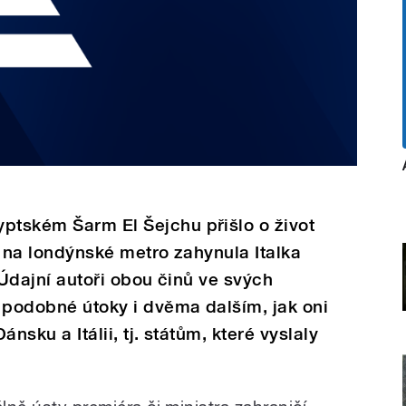
ptském Šarm El Šejchu přišlo o život
ku na londýnské metro zahynula Italka
i. Údajní autoři obou činů ve svých
 podobné útoky i dvěma dalším, jak oni
ánsku a Itálii, tj. státům, které vyslaly