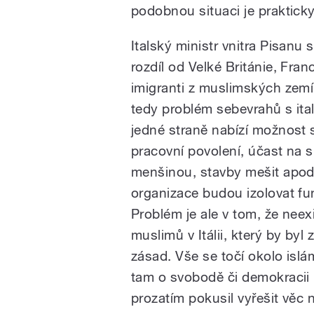
podobnou situaci je praktic
Italský ministr vnitra Pisanu 
rozdíl od Velké Británie, Fran
imigranti z muslimských zemí 
tedy problém sebevrahů s it
jedné straně nabízí možnost 
pracovní povolení, účast na 
menšinou, stavby mešit apo
organizace budou izolovat fun
Problém je ale v tom, že neex
muslimů v Itálii, který by by
zásad. Vše se točí okolo islá
tam o svobodě či demokracii 
prozatím pokusil vyřešit věc