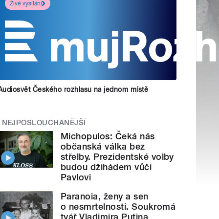
Živé vysílání
Audiosvět Českého rozhlasu na jednom místě
NEJPOSLOUCHANĚJŠÍ
Michopulos: Čeká nás
občanská válka bez
střelby. Prezidentské volby
budou džihádem vůči
Pavlovi
Paranoia, ženy a sen
o nesmrtelnosti. Soukromá
tvář Vladimira Putina