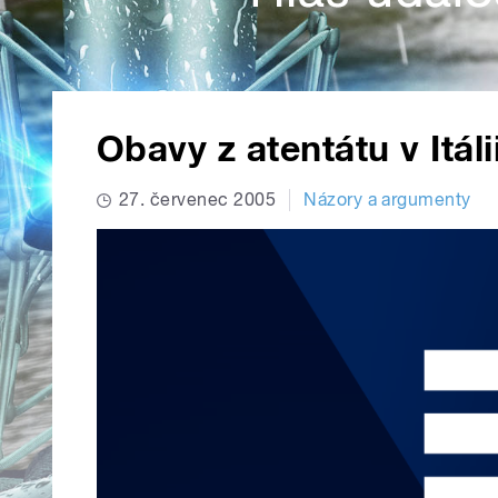
Obavy z atentátu v Itáli
27. červenec 2005
Názory a argumenty