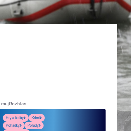
mujRozhlas
Hry a četby
Krimi
Pohádky
Pořady