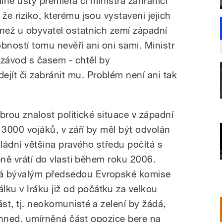
lně ústy premiéra či ministra zahraničí
že riziko, kterému jsou vystaveni jejich
 než u obyvatel ostatních zemí západní
bností tomu nevěří ani oni sami. Ministr
 závod s časem - chtěl by
ít či zabránit mu. Problém není ani tak
obrou znalost politické situace v západní
u 3000 vojáků, v září by měl být odvolán
ládní většina pravého středu počítá s
upně vrátí do vlasti během roku 2006.
ná bývalým předsedou Evropské komise
ku v Iráku již od počátku za velkou
ást, tj. neokomunisté a zelení by žádá,
i ihned, umírněná část opozice bere na