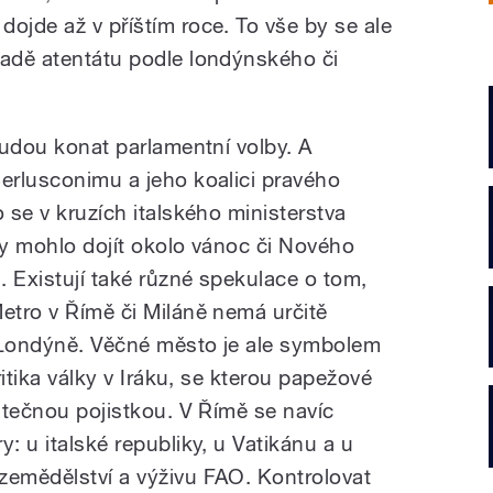
ojde až v příštím roce. To vše by se ale
padě atentátu podle londýnského či
 budou konat parlamentní volby. A
Berlusconimu a jeho koalici pravého
o se v kruzích italského ministerstva
by mohlo dojít okolo vánoc či Nového
. Existují také různé spekulace o tom,
Metro v Římě či Miláně nemá určitě
v Londýně. Věčné město je ale symbolem
kritika války v Iráku, se kterou papežové
tatečnou pojistkou. V Římě se navíc
: u italské republiky, u Vatikánu a u
zemědělství a výživu FAO. Kontrolovat