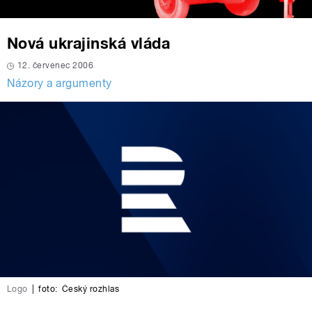
Nová ukrajinská vláda
12. červenec 2006
Názory a argumenty
Logo
|
foto:
Český rozhlas