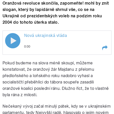
Oranžová revoluce skončila, zapomeňte! mohl by znít
slogan, který by lapidárně shrnul vše, co se na
Ukrajině od prezidentských voleb na podzim roku
2004 do tohoto úterka stalo.
Nová ukrajinská vláda
0:00
Play /
Nová ukrajinská vláda
Pokud budeme na slova méně skoupí, můžeme
konstatovat, že oranžový žár Majdanu z přelomu
předloňského a loňského roku nadobro vyhasl a
socialističtí přeběhlíci do tábora soupeře zasadili
oranžové koalici poslední ránu. Dlužno říct, že to vlastně
byla rána z milosti.
Nečekaný vývoj začal minulý pátek, kdy se v ukrajinském
pause
parlamentu, tedy Nejvyšší radě, hlasovalo o jejím novém