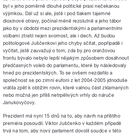
byl v jeho poměrně dlouhé politické praxi nečekanou
výjimkou. Dál už si ale, jistě i pod tlakem tajemné
dioxinové otravy, počínal méně rezolutně a jeho tábor
jako by v období mezi prezidentskými a parlamentními
volbami ztratil nejen svornost, ale i dech. Až budou
politologové Juščenkovi jeho chyby sčítat, popřípadě i
vyčítat, jistě zauvažují o tom, zda by pro oranžovou
frontu bývalo nebylo lepší nějakým způsobem dosáhnout
předčasných voleb do parlamentu, které by následovaly
hned po prezidentských. To se ovšem nezdařilo a
společnost se po zimní euforii z let 2004-2005 jdnoduše
vrátila zpět k obtížím rovin, které valnou část zklamaných
nebo možná jen příliš netrpělivých vrhly do náruče
Janukovyčovy.
Prezident má nyní 15 dnů na to, aby návrh na příštího
premiéra posoudil. Viktor Juščenko v každém případě
trvá na tom, aby nový parlament dovolil soudce v této