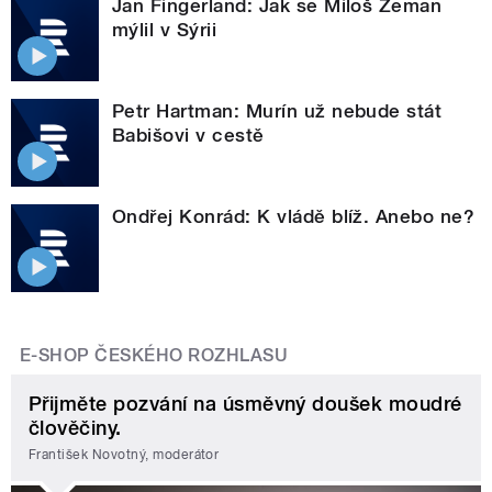
Jan Fingerland: Jak se Miloš Zeman
mýlil v Sýrii
Petr Hartman: Murín už nebude stát
Babišovi v cestě
Ondřej Konrád: K vládě blíž. Anebo ne?
E-SHOP ČESKÉHO ROZHLASU
Přijměte pozvání na úsměvný doušek moudré
člověčiny.
František Novotný, moderátor