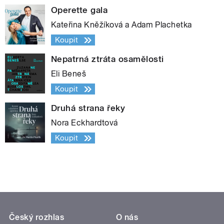
Operette gala
Kateřina Kněžíková a Adam Plachetka
Koupit
Nepatrná ztráta osamělosti
Eli Beneš
Koupit
Druhá strana řeky
Nora Eckhardtová
Koupit
Český rozhlas
O nás