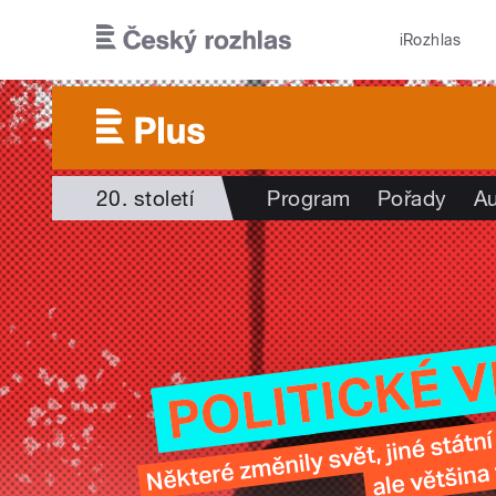
Přejít k hlavnímu obsahu
iRozhlas
20. století
Program
Pořady
Au