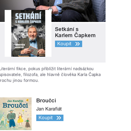
Setkání s
Karlem Čapkem
Koupit
Literární fikce, pokus přiblížit literární nadsázkou
spisovatele, filozofa, ale hlavně člověka Karla Čapka
trochu jinou formou.
Broučci
Jan Karafiát
Koupit