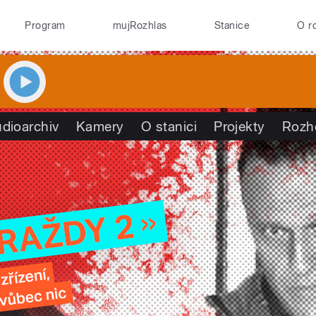
Program
mujRozhlas
Stanice
O r
dioarchiv
Kamery
O stanici
Projekty
Rozh