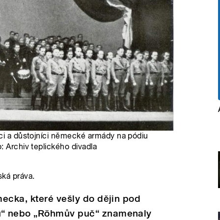
áci a důstojníci německé armády na pódiu
: Archiv teplického divadla
ská práva.
ecka, které vešly do dějin pod
ů“ nebo „Röhmův puč“ znamenaly