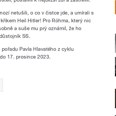
ozí netušili, o co v čistce jde, a umírali s
ýkřikem Heil Hitler! Pro Röhma, který nic
l osobně a suše mu prý oznámil, že ho
 důstojník SS.
a pořadu Pavla Hlavatého z cyklu
 do 17. prosince 2023.