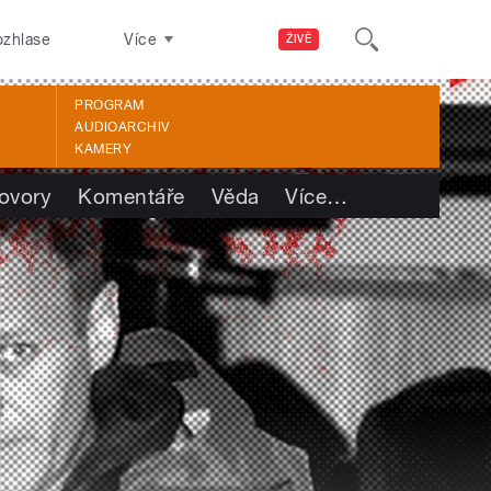
ozhlase
Více
ŽIVĚ
PROGRAM
AUDIOARCHIV
KAMERY
ovory
Komentáře
Věda
Více
…