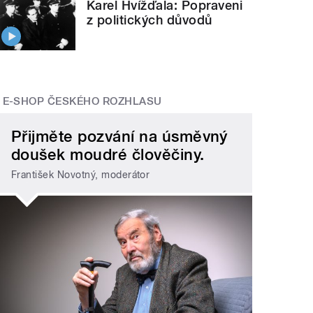
Karel Hvížďala: Popraveni
z politických důvodů
E-SHOP ČESKÉHO ROZHLASU
Přijměte pozvání na úsměvný
doušek moudré člověčiny.
František Novotný, moderátor