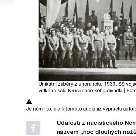
Unikátní záběry z února roku 1939. SS voj
velkého sálu Krušnohorského divadla | Foto
Je nám líto, ale k tomuto audiu již vypršela autor
Události z nacistického Něm
názvem „noc dlouhých nož