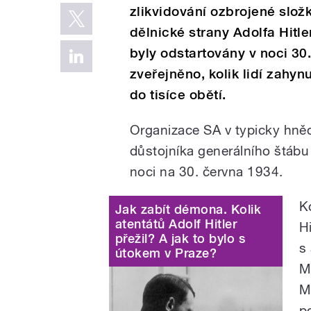
zlikvidování ozbrojené slož
dělnické strany Adolfa Hitle
byly odstartovány v noci 30
zveřejněno, kolik lidí zahy
do tisíce obětí.
Organizace SA v typicky hnědý
důstojníka generálního štábu
noci na 30. června 1934.
K
Jak zabít démona. Kolik
atentátů Adolf Hitler
H
přežil? A jak to bylo s
s
útokem v Praze?
M
M
po