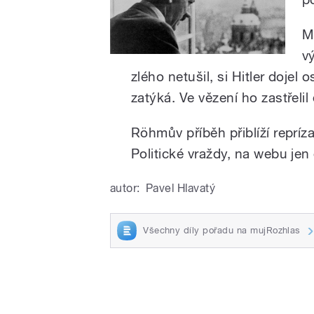
Mn
v
zlého netušil, si Hitler doje
zatýká. Ve vězení ho zastřelil
Röhmův příběh přiblíží repríz
Politické vraždy, na webu jen
autor:
Pavel Hlavatý
Všechny díly pořadu na mujRozhlas