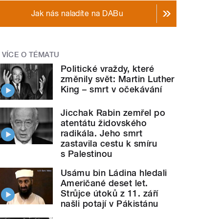
Jak nás naladíte na DABu
VÍCE O TÉMATU
Politické vraždy, které
změnily svět: Martin Luther
King – smrt v očekávání
Jicchak Rabin zemřel po
atentátu židovského
radikála. Jeho smrt
zastavila cestu k smíru
s Palestinou
Usámu bin Ládina hledali
Američané deset let.
Strůjce útoků z 11. září
našli potají v Pákistánu