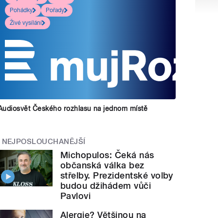
Pohádky
Pořady
Živé vysílání
Audiosvět Českého rozhlasu na jednom místě
NEJPOSLOUCHANĚJŠÍ
Michopulos: Čeká nás
občanská válka bez
střelby. Prezidentské volby
budou džihádem vůči
Pavlovi
Alergie? Většinou na