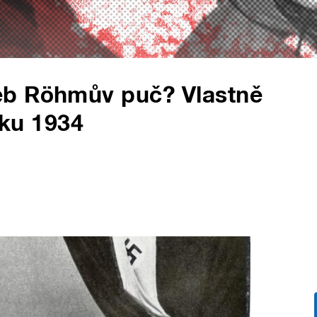
eb Röhmův puč? Vlastně
oku 1934