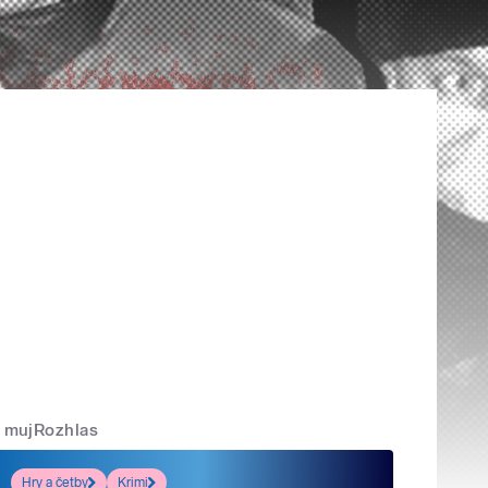
mujRozhlas
Hry a četby
Krimi