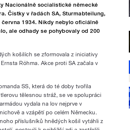
ky Nacionálně socialistické německé
ra. Čistky v řadách SA, Sturmabteilung,
. června 1934. Nikdy nebylo oficiálně
nulo, ale odhady se pohybovaly od 200
ch košilích se zformovala z iniciativy
 Ernsta Röhma. Akce proti SA začala v
omanda SS, která do té doby tvořila
itlerovu tělesnou stráž, se ve spolupráci
 armádou vydala na lov nejprve v
nichově a vzápětí po celém Německu.
noho příslušníků hnědých košil vytáhli z
stelí, postavili k nejbližší zdi a zastřelili.