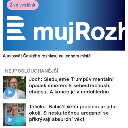
Živé vysílání
Audiosvět Českého rozhlasu na jednom místě
NEJPOSLOUCHANĚJŠÍ
Joch: Sledujeme Trumpův mentální
úpadek směrem k sebestřednosti,
chaosu. A konec je v nedohlednu
Telička: Babiš? Větší problém je jeho
okolí. S neskutečnou arogancí se
přikrývají absurdní věci