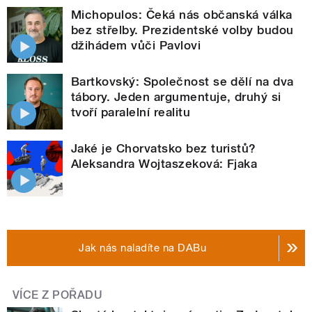
Michopulos: Čeká nás občanská válka
bez střelby. Prezidentské volby budou
džihádem vůči Pavlovi
Bartkovský: Společnost se dělí na dva
tábory. Jeden argumentuje, druhý si
tvoří paralelní realitu
Jaké je Chorvatsko bez turistů?
Aleksandra Wojtaszeková: Fjaka
Jak nás naladíte na DABu
VÍCE Z POŘADU