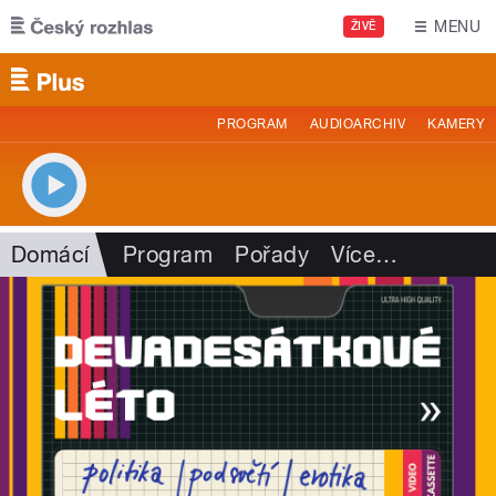
Přejít k hlavnímu obsahu
MENU
ŽIVĚ
PROGRAM
AUDIOARCHIV
KAMERY
Domácí
Program
Pořady
Více
…