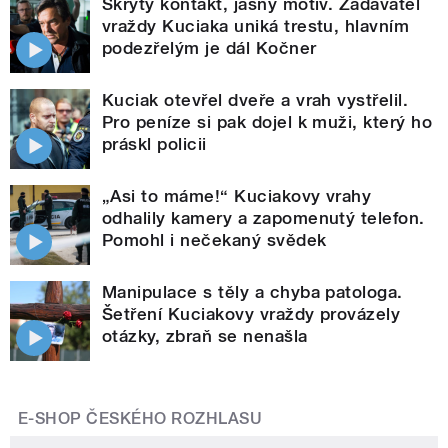
Skrytý kontakt, jasný motiv. Zadavatel
vraždy Kuciaka uniká trestu, hlavním
podezřelým je dál Kočner
Kuciak otevřel dveře a vrah vystřelil.
Pro peníze si pak dojel k muži, který ho
práskl policii
„Asi to máme!“ Kuciakovy vrahy
odhalily kamery a zapomenutý telefon.
Pomohl i nečekaný svědek
Manipulace s těly a chyba patologa.
Šetření Kuciakovy vraždy provázely
otázky, zbraň se nenašla
E-SHOP ČESKÉHO ROZHLASU