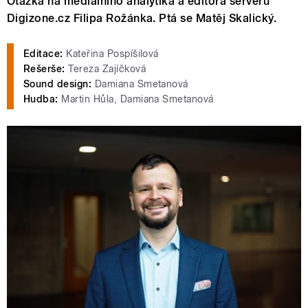
Otázka na mediálního analytika a editora serveru
Digizone.cz Filipa Rožánka. Ptá se Matěj Skalický.
Editace:
Kateřina Pospíšilová
Rešerše:
Tereza Zajíčková
Sound design:
Damiana Smetanová
Hudba:
Martin Hůla, Damiana Smetanová