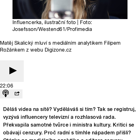
Influencerka, ilustrační foto | Foto:
Josefsson/Westend61/Profimedia
Matěj Skalický mluví s mediálním analytikem Filipem
Rožánkem z webu Digizone.cz
22:06
Děláš videa na sítě? Vyděláváš si tím? Tak se registruj,
vyzývá influencery televizní a rozhlasová rada.
Překvapila samotné tvůrce i ministra kultury. Kritici se
obávají cenzury. Proč radní s tímhle nápadem přišli?