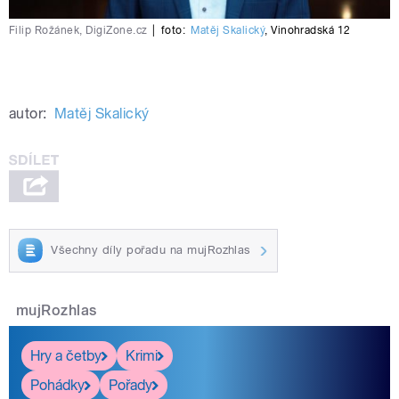
Filip Rožánek, DigiZone.cz
|
foto:
Matěj Skalický
,
Vinohradská 12
autor:
Matěj Skalický
Všechny díly pořadu na mujRozhlas
mujRozhlas
Hry a četby
Krimi
Pohádky
Pořady