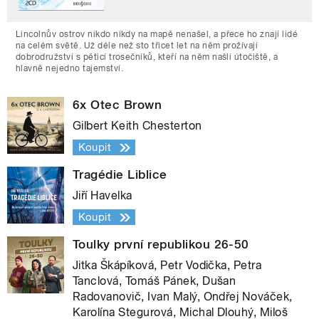
Lincolnův ostrov nikdo nikdy na mapě nenašel, a přece ho znají lidé
na celém světě. Už déle než sto třicet let na něm prožívají
dobrodružství s pěticí trosečníků, kteří na něm našli útočiště, a
hlavně nejedno tajemství.
6x Otec Brown
Gilbert Keith Chesterton
Koupit
Tragédie Liblice
Jiří Havelka
Koupit
Toulky první republikou 26-50
Jitka Škápíková, Petr Vodička, Petra
Tanclová, Tomáš Pánek, Dušan
Radovanovič, Ivan Malý, Ondřej Nováček,
Karolína Stegurová, Michal Dlouhý, Miloš