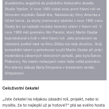
divadelnímu angažmá do pražského klubového divadla
Studio Ypsilon. V roce 1993 získal svou první hlavní roli ve
filmovém muzikálu Šakalí léta. Následovaly filmy Amerika a
Učitel tance, za druhý jmenovaný obdržel v roce 1995 cenu
Český lev za nejlepší mužský herecký výkon v hlavní roli. V
roce 1999 měl premiéru film Panství, který Martin Dejdar
koprodukoval a hrál v něm hlavní roli. Jako producent se
následně podílel také na filmu Eliška má ráda divočinu. Svůj
komediální talent a pohotovost využil Martin Dejdar při práci
moderátora zábavných televizních pořadů, jako byla Šance,
Ptákoviny, Na vlastní nebezpečí nebo Vaše velká premiéra.
Pro televizi dabuje Barta Simpsona v kresleném seriálu
Simpsonovi.
Celoživotní čekatel
„Jste čekatel na nějakou zásadní roli, projekt, nebo si
myslíte, že to nejlepší už je hotové?“ ptá se svého hosta