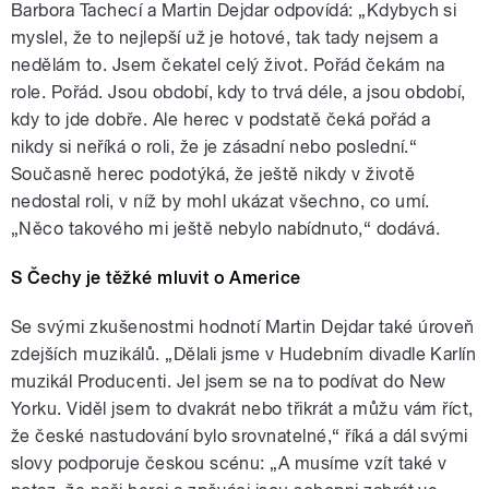
Barbora Tachecí a Martin Dejdar odpovídá: „Kdybych si
myslel, že to nejlepší už je hotové, tak tady nejsem a
nedělám to. Jsem čekatel celý život. Pořád čekám na
role. Pořád. Jsou období, kdy to trvá déle, a jsou období,
kdy to jde dobře. Ale herec v podstatě čeká pořád a
nikdy si neříká o roli, že je zásadní nebo poslední.“
Současně herec podotýká, že ještě nikdy v životě
nedostal roli, v níž by mohl ukázat všechno, co umí.
„Něco takového mi ještě nebylo nabídnuto,“ dodává.
S Čechy je těžké mluvit o Americe
Se svými zkušenostmi hodnotí Martin Dejdar také úroveň
zdejších muzikálů. „Dělali jsme v Hudebním divadle Karlín
muzikál Producenti. Jel jsem se na to podívat do New
Yorku. Viděl jsem to dvakrát nebo třikrát a můžu vám říct,
že české nastudování bylo srovnatelné,“ říká a dál svými
slovy podporuje českou scénu: „A musíme vzít také v