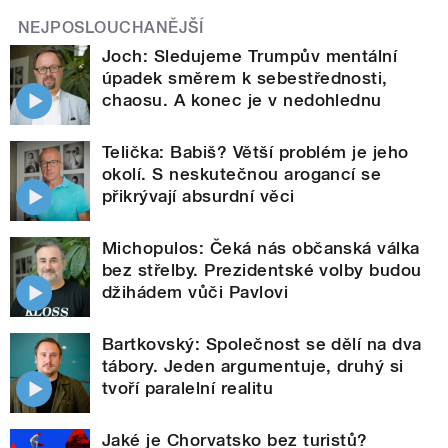
NEJPOSLOUCHANĚJŠÍ
Joch: Sledujeme Trumpův mentální
úpadek směrem k sebestřednosti,
chaosu. A konec je v nedohlednu
Telička: Babiš? Větší problém je jeho
okolí. S neskutečnou arogancí se
přikrývají absurdní věci
Michopulos: Čeká nás občanská válka
bez střelby. Prezidentské volby budou
džihádem vůči Pavlovi
Bartkovský: Společnost se dělí na dva
tábory. Jeden argumentuje, druhý si
tvoří paralelní realitu
Jaké je Chorvatsko bez turistů?