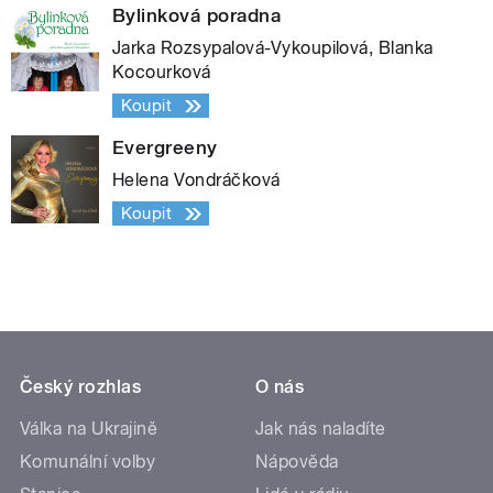
Bylinková poradna
Jarka Rozsypalová-Vykoupilová, Blanka
Kocourková
Koupit
Evergreeny
Helena Vondráčková
Koupit
Český rozhlas
O nás
Válka na Ukrajině
Jak nás naladíte
Komunální volby
Nápověda