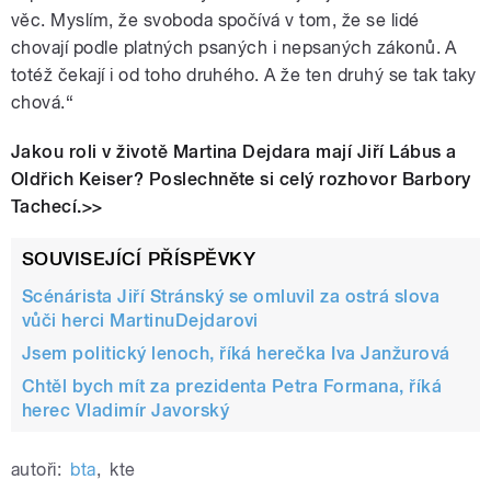
věc. Myslím, že svoboda spočívá v tom, že se lidé
chovají podle platných psaných i nepsaných zákonů. A
totéž čekají i od toho druhého. A že ten druhý se tak taky
chová.“
Jakou roli v životě Martina Dejdara mají Jiří Lábus a
Oldřich Keiser? Poslechněte si celý rozhovor Barbory
Tachecí.>>
SOUVISEJÍCÍ PŘÍSPĚVKY
Scénárista Jiří Stránský se omluvil za ostrá slova
vůči herci MartinuDejdarovi
Jsem politický lenoch, říká herečka Iva Janžurová
Chtěl bych mít za prezidenta Petra Formana, říká
herec Vladimír Javorský
autoři:
bta
,
kte