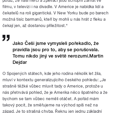
potaz, že naši herci a zpěváci jsou schopni zahrát ve
filmu, v televizi i na divadle. V Americe je nabídka lidí a
čekatelů na roli gigantická. V New Yorku bude po barech
možná tisíc barmanů, kteří by mohli u nás hrát z fleku a
čekají jen, až dostanou příležitost.“
Jako Češi jsme vymysleli pořekadlo, že
pravidla jsou pro to, aby se porušovala.
Tomu nikdo jiný ve světě nerozumí.Martin
Dejdar
O Spojených státech, kde jeho rodina několik let žila,
mluví v kontextu generalizujícího českého pohledu: „Je
strašně těžké vůbec mluvit tady o Americe, protože u
nás přetrvává pohled, že je Amerika něco špatného a že
bychom se tam vůbec neměli otáčet. A pořád mám
takový pocit, že směřujeme na východ spíš než na
západ. Je to strašná chyba. Řeknu jen jednu základní