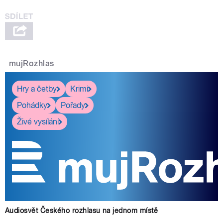
mujRozhlas
Hry a četby
Krimi
Pohádky
Pořady
Živé vysílání
Audiosvět Českého rozhlasu na jednom místě