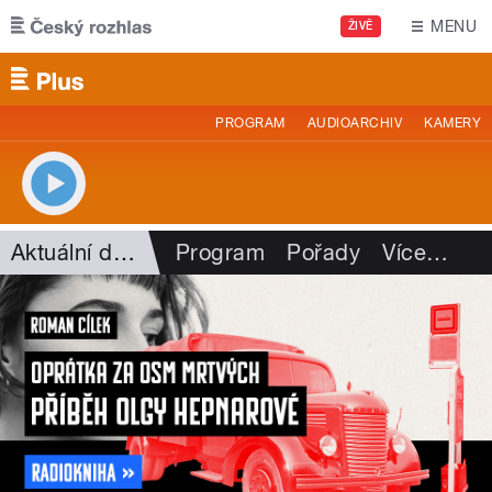
Přejít k hlavnímu obsahu
MENU
ŽIVĚ
PROGRAM
AUDIOARCHIV
KAMERY
Aktuální dění
Program
Pořady
Více
…