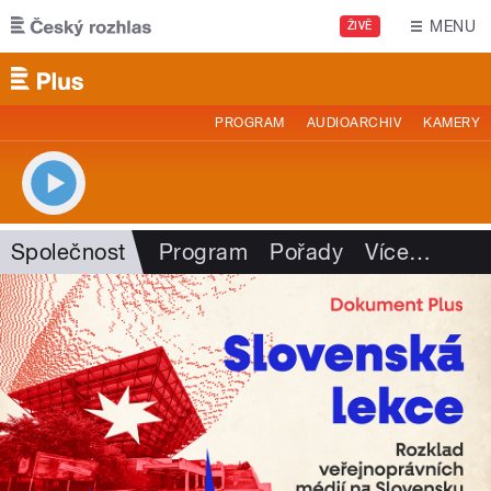
Přejít k hlavnímu obsahu
MENU
ŽIVĚ
PROGRAM
AUDIOARCHIV
KAMERY
Společnost
Program
Pořady
Více
…