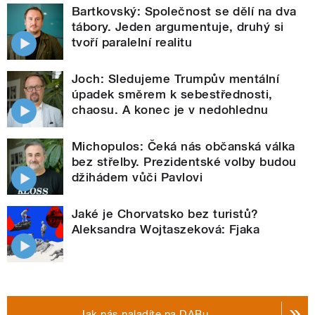
Bartkovský: Společnost se dělí na dva
tábory. Jeden argumentuje, druhý si
tvoří paralelní realitu
Joch: Sledujeme Trumpův mentální
úpadek směrem k sebestřednosti,
chaosu. A konec je v nedohlednu
Michopulos: Čeká nás občanská válka
bez střelby. Prezidentské volby budou
džihádem vůči Pavlovi
Jaké je Chorvatsko bez turistů?
Aleksandra Wojtaszeková: Fjaka
Jak nás naladíte na DABu