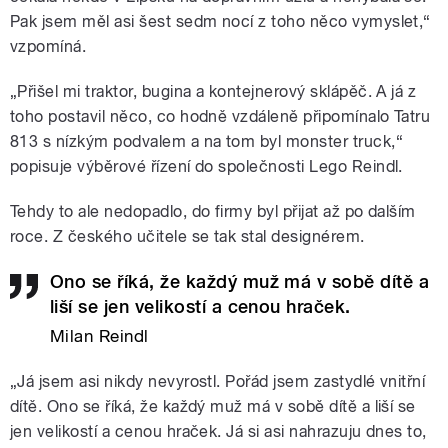
Pak jsem měl asi šest sedm nocí z toho něco vymyslet,“
vzpomíná.
„Přišel mi traktor, bugina a kontejnerový sklápěč. A já z
toho postavil něco, co hodně vzdáleně připomínalo Tatru
813 s nízkým podvalem a na tom byl monster truck,“
popisuje výběrové řízení do společnosti Lego Reindl.
Tehdy to ale nedopadlo, do firmy byl přijat až po dalším
roce. Z českého učitele se tak stal designérem.
Ono se říká, že každý muž má v sobě dítě a
liší se jen velikostí a cenou hraček.
Milan Reindl
„Já jsem asi nikdy nevyrostl. Pořád jsem zastydlé vnitřní
dítě. Ono se říká, že každý muž má v sobě dítě a liší se
jen velikostí a cenou hraček. Já si asi nahrazuju dnes to,