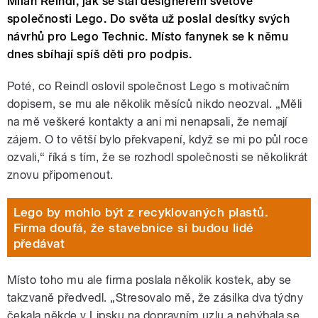
Milan Reindl, jak se stal designérem světové
společnosti Lego. Do světa už poslal desítky svých
návrhů pro Lego Technic. Místo fanynek se k němu
dnes sbíhají spíš děti pro podpis.
Poté, co Reindl oslovil společnost Lego s motivačním
dopisem, se mu ale několik měsíců nikdo neozval. „Měli
na mě veškeré kontakty a ani mi nenapsali, že nemají
zájem. O to větší bylo překvapení, když se mi po půl roce
ozvali,“ říká s tím, že se rozhodl společnosti se několikrát
znovu připomenout.
Lego by mohlo být z recyklovaných plastů.
Firma doufá, že stavebnice si budou lidé
předávat
Místo toho mu ale firma poslala několik kostek, aby se
takzvaně předvedl. „Stresovalo mě, že zásilka dva týdny
čekala někde v Lipsku na dopravním uzlu a nehýbala se.