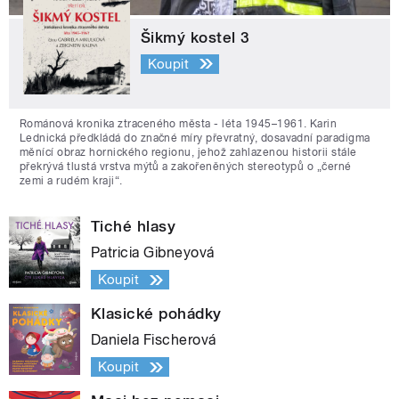
Šikmý kostel 3
Koupit
Románová kronika ztraceného města - léta 1945–1961. Karin
Lednická předkládá do značné míry převratný, dosavadní paradigma
měnící obraz hornického regionu, jehož zahlazenou historii stále
překrývá tlustá vrstva mýtů a zakořeněných stereotypů o „černé
zemi a rudém kraji“.
Tiché hlasy
Patricia Gibneyová
Koupit
Klasické pohádky
Daniela Fischerová
Koupit