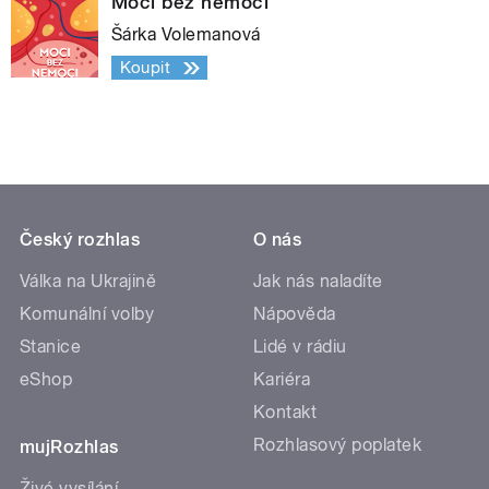
Moci bez nemoci
Šárka Volemanová
Koupit
Český rozhlas
O nás
Válka na Ukrajině
Jak nás naladíte
Komunální volby
Nápověda
Stanice
Lidé v rádiu
eShop
Kariéra
Kontakt
Rozhlasový poplatek
mujRozhlas
Živé vysílání