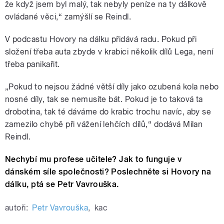
že když jsem byl malý, tak nebyly peníze na ty dálkově
ovládané věci,“ zamýšlí se Reindl.
V podcastu Hovory na dálku přidává radu. Pokud při
složení třeba auta zbyde v krabici několik dílů Lega, není
třeba panikařit.
„Pokud to nejsou žádné větší díly jako ozubená kola nebo
nosné díly, tak se nemusíte bát. Pokud je to taková ta
drobotina, tak té dáváme do krabic trochu navíc, aby se
zamezilo chybě při vážení lehčích dílů,“ dodává Milan
Reindl.
Nechybí mu profese učitele? Jak to funguje v
dánském síle společnosti? Poslechněte si Hovory na
dálku, ptá se Petr Vavrouška.
autoři:
Petr Vavrouška
,
kac