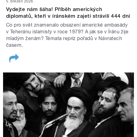
5. březen 2026
Vydejte nám šáha! Příběh amerických
diplomatů, kteří v íránském zajetí strávili 444 dní
Co pro svět znamenalo obsazení americké ambasády
v Teheránu islamisty v roce 1979? A jak se v Íránu žije
mladým ženám? Témata repríz pořadů v Návratech
časem.