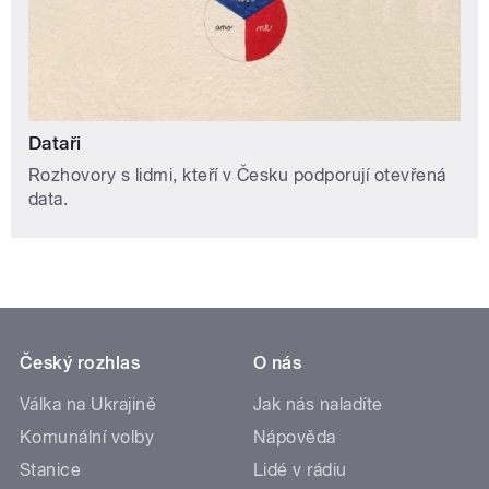
Dataři
Rozhovory s lidmi, kteří v Česku podporují otevřená
data.
Český rozhlas
O nás
Válka na Ukrajině
Jak nás naladíte
Komunální volby
Nápověda
Stanice
Lidé v rádiu