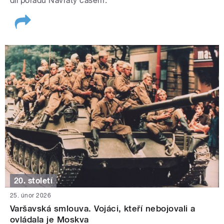
díl pořadu Návraty časem.
20. století
25. únor 2026
Varšavská smlouva. Vojáci, kteří nebojovali a
ovládala je Moskva