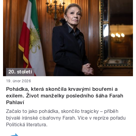
20. století
19. únor 2026
Pohádka, která skončila krvavými bouřemi a
exilem. Život manželky posledního šáha Farah
Pahlaví
Začalo to jako pohádka, skončilo tragicky – příběh
bývalé íránské císařovny Farah. Více v repríze pořadu
Politická literatura.