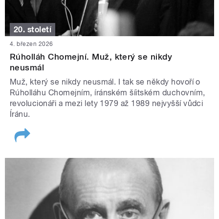
20. století
4. březen 2026
Rúholláh Chomejní. Muž, který se nikdy
neusmál
Muž, který se nikdy neusmál. I tak se někdy hovoří o
Rúholláhu Chomejním, íránském šíitském duchovním,
revolucionáři a mezi lety 1979 až 1989 nejvyšší vůdci
Íránu.