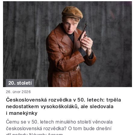
20. století
26. únor 2026
Československá rozvědka v 50. letech: trpěla
nedostatkem vysokoškoláků, ale sledovala
i manekýnky
Čemu se v 50. letech minulého století věnovala
československá rozvědka? O tom bude dnešní