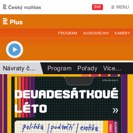
Přejít k hlavnímu obsahu
MENU
ŽIVĚ
PROGRAM
AUDIOARCHIV
KAMERY
Návraty časem
Program
Pořady
Více
…