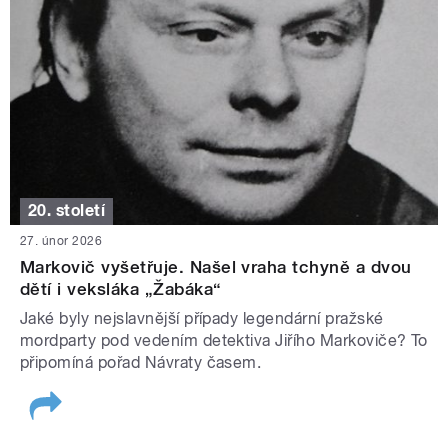
20. století
27. únor 2026
Markovič vyšetřuje. Našel vraha tchyně a dvou
dětí i veksláka „Žabáka“
Jaké byly nejslavnější případy legendární pražské
mordparty pod vedením detektiva Jiřího Markoviče? To
připomíná pořad Návraty časem.