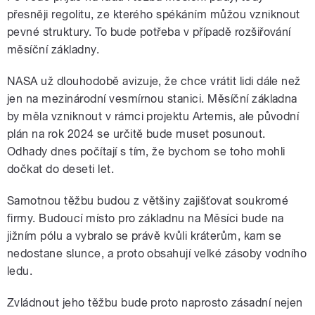
přesněji regolitu, ze kterého spékáním můžou vzniknout
pevné struktury. To bude potřeba v případě rozšiřování
měsíční základny.
NASA už dlouhodobě avizuje, že chce vrátit lidi dále než
jen na mezinárodní vesmírnou stanici. Měsíční základna
by měla vzniknout v rámci projektu Artemis, ale původní
plán na rok 2024 se určitě bude muset posunout.
Odhady dnes počítají s tím, že bychom se toho mohli
dočkat do deseti let.
Samotnou těžbu budou z většiny zajišťovat soukromé
firmy. Budoucí místo pro základnu na Měsíci bude na
jižním pólu a vybralo se právě kvůli kráterům, kam se
nedostane slunce, a proto obsahují velké zásoby vodního
ledu.
Zvládnout jeho těžbu bude proto naprosto zásadní nejen