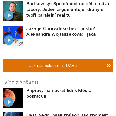
Bartkovský: Společnost se dělí na dva
tábory. Jeden argumentuje, druhý si
tvoří paralelní realitu
Jaké je Chorvatsko bez turistů?
Aleksandra Wojtaszeková: Fjaka
Jak nás naladíte na DABu
VÍCE Z POŘADU
Přípravy na návrat lidí k Měsíci
pokračují
Čeští vědci našli způsob, jak zpomalit