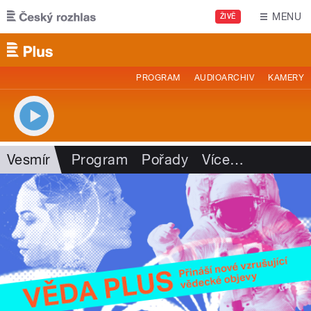
Přejít k hlavnímu obsahu
MENU
ŽIVĚ
PROGRAM
AUDIOARCHIV
KAMERY
Vesmír
Program
Pořady
Více
…