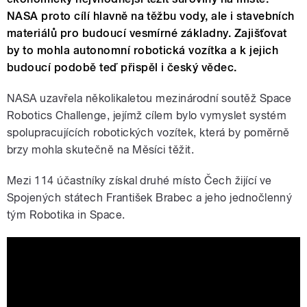
NASA proto cílí hlavně na těžbu vody, ale i stavebních
materiálů pro budoucí vesmírné základny. Zajišťovat
by to mohla autonomní robotická vozítka a k jejich
budoucí podobě teď přispěl i český vědec.
NASA uzavřela několikaletou mezinárodní soutěž Space
Robotics Challenge, jejímž cílem bylo vymyslet systém
spolupracujících robotických vozítek, která by poměrně
brzy mohla skutečně na Měsíci těžit.
Mezi 114 účastníky získal druhé místo Čech žijící ve
Spojených státech František Brabec a jeho jednočlenný
tým Robotika in Space.
Seminár Robotika.SK #46. František
Brabec: NASA Space Robotics