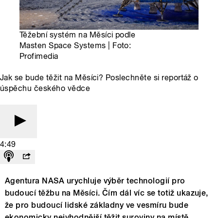
Těžební systém na Měsíci podle
Masten Space Systems | Foto:
Profimedia
Jak se bude těžit na Měsíci? Poslechněte si reportáž o
úspěchu českého vědce
4:49
Agentura NASA urychluje výběr technologií pro
budoucí těžbu na Měsíci. Čím dál víc se totiž ukazuje,
že pro budoucí lidské základny ve vesmíru bude
ekonomicky nejvhodnější těžit suroviny na místě.