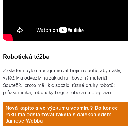
Challenge
Robotická těžba
Základem bylo naprogramovat trojici robotů, aby našly,
vytěžily a odvezly na základnu libovolný materiál.
Soutěžící proto měli k dispozici různé druhy robotů:
průzkumníka, robotický bagr a robota na přepravu.
Nová kapitola ve výzkumu vesmíru? Do konce
roku má odstartovat raketa s dalekohledem
Jamese Webba