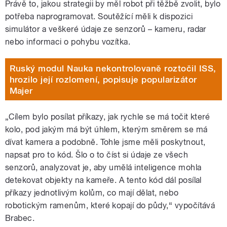
Právě to, jakou strategii by měl robot při těžbě zvolit, bylo
potřeba naprogramovat. Soutěžící měli k dispozici
simulátor a veškeré údaje ze senzorů – kameru, radar
nebo informaci o pohybu vozítka.
Ruský modul Nauka nekontrolovaně roztočil ISS,
hrozilo její rozlomení, popisuje popularizátor
Majer
„Cílem bylo posílat příkazy, jak rychle se má točit které
kolo, pod jakým má být úhlem, kterým směrem se má
dívat kamera a podobně. Tohle jsme měli poskytnout,
napsat pro to kód. Šlo o to číst si údaje ze všech
senzorů, analyzovat je, aby umělá inteligence mohla
detekovat objekty na kameře. A tento kód dál posílal
příkazy jednotlivým kolům, co mají dělat, nebo
robotickým ramenům, které kopají do půdy,“ vypočítává
Brabec.