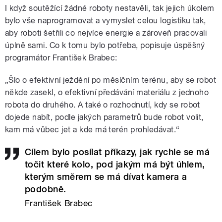
I když soutěžící žádné roboty nestavěli, tak jejich úkolem
bylo vše naprogramovat a vymyslet celou logistiku tak,
aby roboti šetřili co nejvíce energie a zároveň pracovali
úplně sami. Co k tomu bylo potřeba, popisuje úspěšný
programátor František Brabec:
„Šlo o efektivní ježdění po měsíčním terénu, aby se robot
někde zasekl, o efektivní předávání materiálu z jednoho
robota do druhého. A také o rozhodnutí, kdy se robot
dojede nabít, podle jakých parametrů bude robot volit,
kam má vůbec jet a kde má terén prohledávat.“
Cílem bylo posílat příkazy, jak rychle se má
točit které kolo, pod jakým má být úhlem,
kterým směrem se má dívat kamera a
podobně.
František Brabec