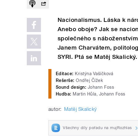
Nacionalismus. Láska k nár
Anebo oboje? Jak se nacion
společného s náboženstvím?
Janem Charvátem, politolog
SYRI. Ptá se Matěj Skalický.
Editace:
Kristýna Vašíčková
Rešerše:
Ondřej Čížek
Sound design:
Johann Foss
Hudba:
Martin Hůla, Johann Foss
autor:
Matěj Skalický
Všechny díly pořadu na mujRozhlas