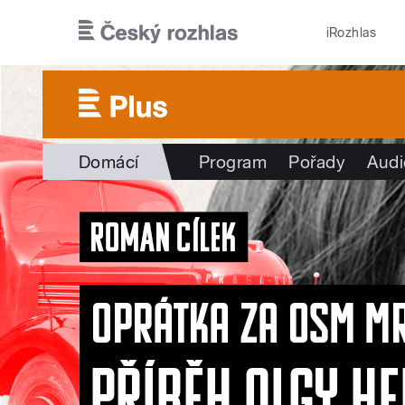
Přejít k hlavnímu obsahu
iRozhlas
Domácí
Program
Pořady
Audi