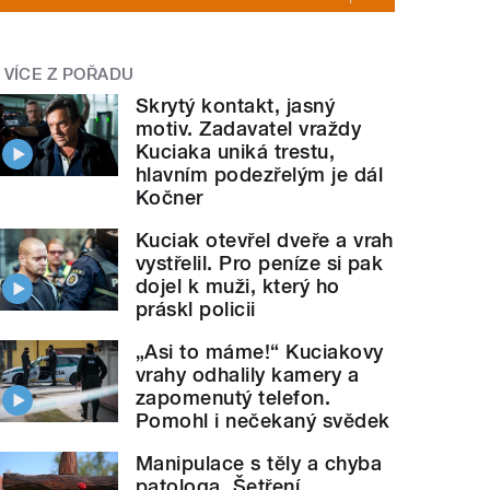
VÍCE Z POŘADU
Skrytý kontakt, jasný
motiv. Zadavatel vraždy
Kuciaka uniká trestu,
hlavním podezřelým je dál
Kočner
Kuciak otevřel dveře a vrah
vystřelil. Pro peníze si pak
dojel k muži, který ho
práskl policii
„Asi to máme!“ Kuciakovy
vrahy odhalily kamery a
zapomenutý telefon.
Pomohl i nečekaný svědek
Manipulace s těly a chyba
patologa. Šetření