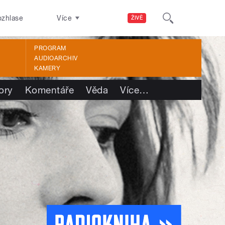
ozhlase
Více
ŽIVĚ
PROGRAM
AUDIOARCHIV
KAMERY
ory
Komentáře
Věda
Více
…