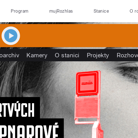
Program
mujRozhlas
Stanice
O r
oarchiv
Kamery
O stanici
Projekty
Rozhov