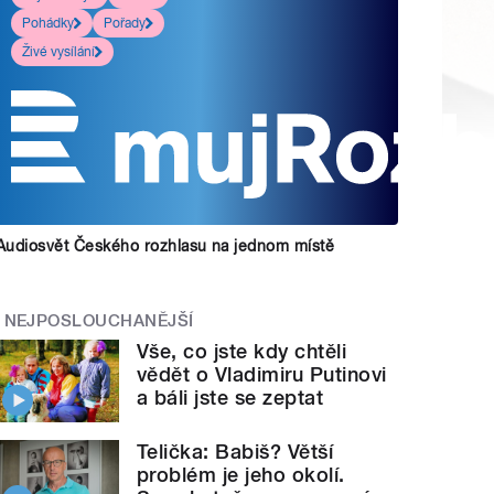
Pohádky
Pořady
Živé vysílání
Audiosvět Českého rozhlasu na jednom místě
NEJPOSLOUCHANĚJŠÍ
Vše, co jste kdy chtěli
vědět o Vladimiru Putinovi
a báli jste se zeptat
Telička: Babiš? Větší
problém je jeho okolí.