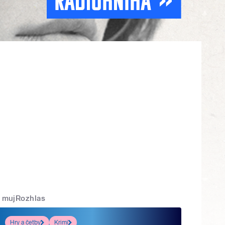
mujRozhlas
Hry a četby
Krimi