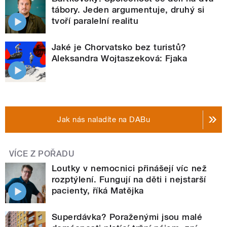
tábory. Jeden argumentuje, druhý si
tvoří paralelní realitu
Jaké je Chorvatsko bez turistů?
Aleksandra Wojtaszeková: Fjaka
Jak nás naladíte na DABu
VÍCE Z POŘADU
Loutky v nemocnici přinášejí víc než
rozptýlení. Fungují na děti i nejstarší
pacienty, říká Matějka
Superdávka? Poraženými jsou malé