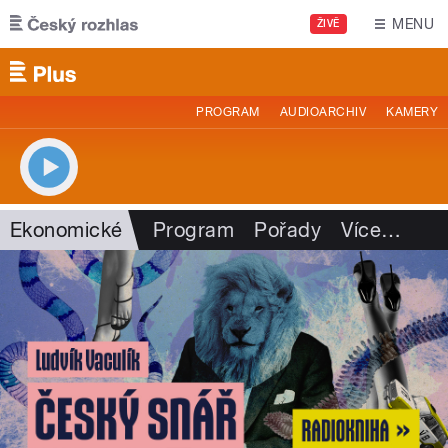
Přejít k hlavnímu obsahu
MENU
ŽIVĚ
PROGRAM
AUDIOARCHIV
KAMERY
Ekonomické
Program
Pořady
Více
…