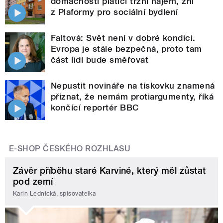
domácnosti platící tržní nájem, zní
z Plaformy pro sociální bydlení
Faltová: Svět není v dobré kondici.
Evropa je stále bezpečná, proto tam
část lidí bude směřovat
Nepustit novináře na tiskovku znamená
přiznat, že nemám protiargumenty, říká
končící reportér BBC
E-SHOP ČESKÉHO ROZHLASU
Závěr příběhu staré Karviné, který měl zůstat
pod zemí
Karin Lednická, spisovatelka