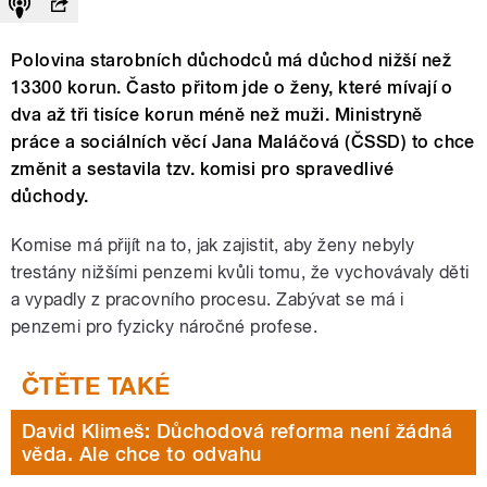
Polovina starobních důchodců má důchod nižší než
13300 korun. Často přitom jde o ženy, které mívají o
dva až tři tisíce korun méně než muži. Ministryně
práce a sociálních věcí Jana Maláčová (ČSSD) to chce
změnit a sestavila tzv. komisi pro spravedlivé
důchody.
Komise má přijít na to, j
ak zajistit, aby ženy nebyly
trestány nižšími penzemi kvůli tomu, že vychovávaly děti
a vypadly z pracovního procesu. Zabývat se má i
penzemi pro fyzicky náročné profese.
David Klimeš: Důchodová reforma není žádná
věda. Ale chce to odvahu