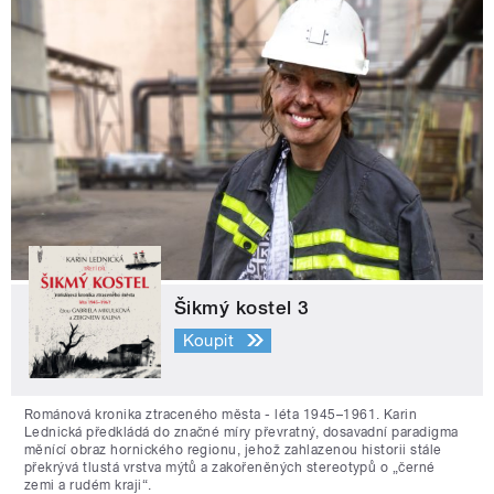
Šikmý kostel 3
Koupit
Románová kronika ztraceného města - léta 1945–1961. Karin
Lednická předkládá do značné míry převratný, dosavadní paradigma
měnící obraz hornického regionu, jehož zahlazenou historii stále
překrývá tlustá vrstva mýtů a zakořeněných stereotypů o „černé
zemi a rudém kraji“.