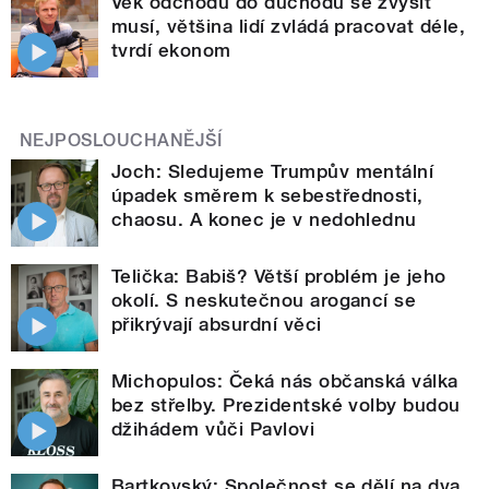
Věk odchodu do důchodu se zvýšit
musí, většina lidí zvládá pracovat déle,
tvrdí ekonom
NEJPOSLOUCHANĚJŠÍ
Joch: Sledujeme Trumpův mentální
úpadek směrem k sebestřednosti,
chaosu. A konec je v nedohlednu
Telička: Babiš? Větší problém je jeho
okolí. S neskutečnou arogancí se
přikrývají absurdní věci
Michopulos: Čeká nás občanská válka
bez střelby. Prezidentské volby budou
džihádem vůči Pavlovi
Bartkovský: Společnost se dělí na dva