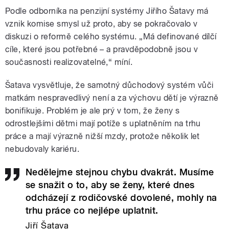
Podle odborníka na penzijní systémy Jiřího Šatavy má
vznik komise smysl už proto, aby se pokračovalo v
diskuzi o reformě celého systému. „Má definované dílčí
cíle, které jsou potřebné – a pravděpodobně jsou v
současnosti realizovatelné,“ míní.
Šatava vysvětluje, že samotný důchodový systém vůči
matkám nespravedlivý není a za výchovu dětí je výrazně
bonifikuje. Problém je ale prý v tom, že ženy s
odrostlejšími dětmi mají potíže s uplatněním na trhu
práce a mají výrazně nižší mzdy, protože několik let
nebudovaly kariéru.
Nedělejme stejnou chybu dvakrát. Musíme
se snažit o to, aby se ženy, které dnes
odcházejí z rodičovské dovolené, mohly na
trhu práce co nejlépe uplatnit.
Jiří Šatava