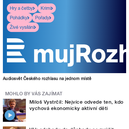
Hry a četby
Krimi
Pohádky
Pořady
Živé vysílání
Audiosvět Českého rozhlasu na jednom místě
MOHLO BY VÁS ZAJÍMAT
Miloš Vystrčil: Nejvíce odvede ten, kdo
vychová ekonomicky aktivní děti