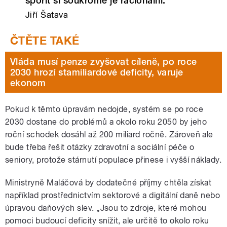
spořit si soukromě je racionální.
Jiří Šatava
Vláda musí penze zvyšovat cíleně, po roce
2030 hrozí stamiliardové deficity, varuje
ekonom
Pokud k těmto úpravám nedojde, systém se po roce
2030 dostane do problémů a okolo roku 2050 by jeho
roční schodek dosáhl až 200 miliard ročně. Zároveň ale
bude třeba řešit otázky zdravotní a sociální péče o
seniory, protože stárnutí populace přinese i vyšší náklady.
Ministryně Maláčová by dodatečné příjmy chtěla získat
například prostřednictvím sektorové a digitální daně nebo
úpravou daňových slev. „Jsou to zdroje, které mohou
pomoci budoucí deficity snížit, ale určitě to okolo roku