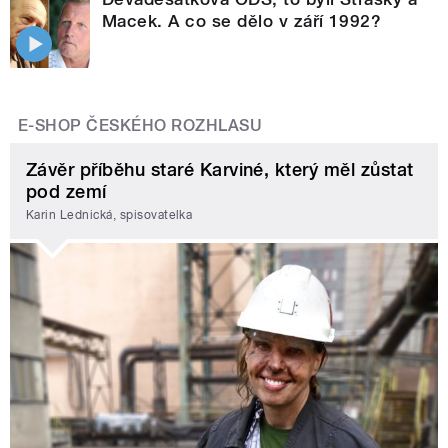
Macek. A co se dělo v září 1992?
E-SHOP ČESKÉHO ROZHLASU
Závěr příběhu staré Karviné, který měl zůstat
pod zemí
Karin Lednická, spisovatelka