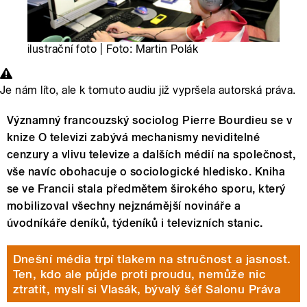
ilustrační foto | Foto: Martin Polák
Je nám líto, ale k tomuto audiu již vypršela autorská práva.
Významný francouzský sociolog Pierre Bourdieu se v
knize O televizi zabývá mechanismy neviditelné
cenzury a vlivu televize a dalších médií na společnost,
vše navíc obohacuje o sociologické hledisko. Kniha
se ve Francii stala předmětem širokého sporu, který
mobilizoval všechny nejznámější novináře a
úvodníkáře deníků, týdeníků i televizních stanic.
Dnešní média trpí tlakem na stručnost a jasnost.
Ten, kdo ale půjde proti proudu, nemůže nic
ztratit, myslí si Vlasák, bývalý šéf Salonu Práva