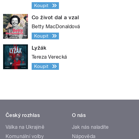
Koupit
Co život dal a vzal
Betty MacDonaldová
Koupit
Lyžák
Tereza Verecká
Koupit
Český rozhlas
O nás
Válka na Ukrajině
Jak nás naladíte
Komunální volby
Nápověda