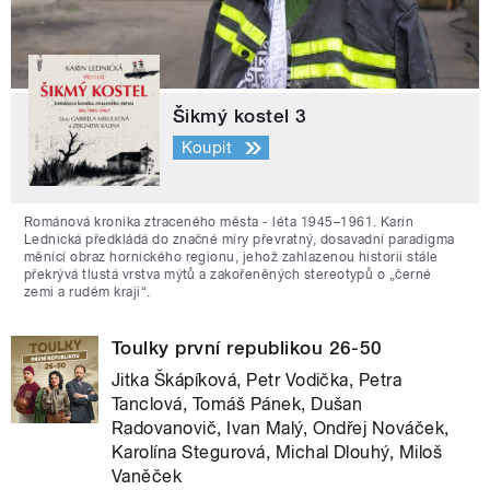
Šikmý kostel 3
Koupit
Románová kronika ztraceného města - léta 1945–1961. Karin
Lednická předkládá do značné míry převratný, dosavadní paradigma
měnící obraz hornického regionu, jehož zahlazenou historii stále
překrývá tlustá vrstva mýtů a zakořeněných stereotypů o „černé
zemi a rudém kraji“.
Toulky první republikou 26-50
Jitka Škápíková, Petr Vodička, Petra
Tanclová, Tomáš Pánek, Dušan
Radovanovič, Ivan Malý, Ondřej Nováček,
Karolína Stegurová, Michal Dlouhý, Miloš
Vaněček