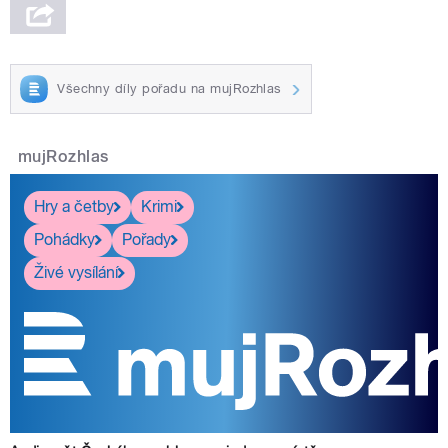
Všechny díly pořadu na mujRozhlas
mujRozhlas
Hry a četby
Krimi
Pohádky
Pořady
Živé vysílání