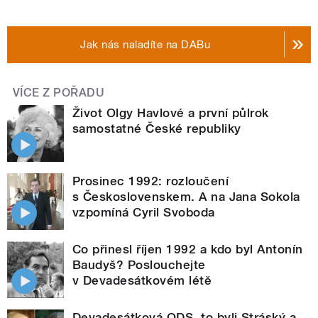
Jak nás naladíte na DABu
VÍCE Z POŘADU
Život Olgy Havlové a první půlrok
samostatné České republiky
Prosinec 1992: rozloučení
s Československem. A na Jana Sokola
vzpomíná Cyril Svoboda
Co přinesl říjen 1992 a kdo byl Antonín
Baudyš? Poslouchejte
v Devadesátkovém létě
Devadesátková ODS, to byli Stráský a