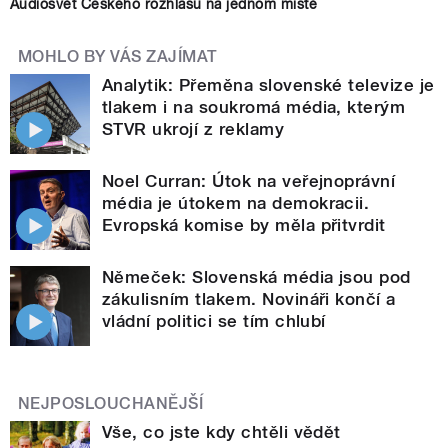
Audiosvět Českého rozhlasu na jednom místě
MOHLO BY VÁS ZAJÍMAT
Analytik: Přeměna slovenské televize je
tlakem i na soukromá média, kterým
STVR ukrojí z reklamy
Noel Curran: Útok na veřejnoprávní
média je útokem na demokracii.
Evropská komise by měla přitvrdit
Němeček: Slovenská média jsou pod
zákulisním tlakem. Novináři končí a
vládní politici se tím chlubí
NEJPOSLOUCHANĚJŠÍ
Vše, co jste kdy chtěli vědět