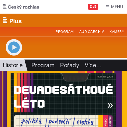
Přejít k hlavnímu obsahu
MENU
ŽIVĚ
PROGRAM
AUDIOARCHIV
KAMERY
Historie
Program
Pořady
Více
…