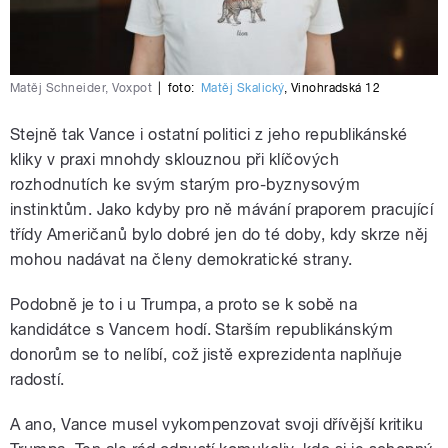
Matěj Schneider, Voxpot
|
foto:
Matěj Skalický
,
Vinohradská 12
Stejně tak Vance i ostatní politici z jeho republikánské
kliky v praxi mnohdy sklouznou při klíčových
rozhodnutích ke svým starým pro-byznysovým
instinktům. Jako kdyby pro ně mávání praporem pracující
třídy Američanů bylo dobré jen do té doby, kdy skrze něj
mohou nadávat na členy demokratické strany.
Podobně je to i u Trumpa, a proto se k sobě na
kandidátce s Vancem hodí. Starším republikánským
donorům se to nelíbí, což jistě exprezidenta naplňuje
radostí.
A ano, Vance musel vykompenzovat svoji dřívější kritiku