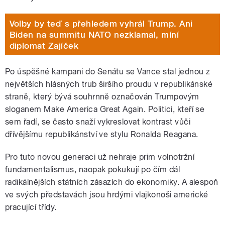
Volby by teď s přehledem vyhrál Trump. Ani
Biden na summitu NATO nezklamal, míní
diplomat Zajíček
Po úspěšné kampani do Senátu se Vance stal jednou z
největších hlásných trub širšího proudu v republikánské
straně, který bývá souhrnně označován Trumpovým
sloganem Make America Great Again. Politici, kteří se
sem řadí, se často snaží vykreslovat kontrast vůči
dřívějšímu republikánství ve stylu Ronalda Reagana.
Pro tuto novou generaci už nehraje prim volnotržní
fundamentalismus, naopak pokukují po čím dál
radikálnějších státních zásazích do ekonomiky. A alespoň
ve svých představách jsou hrdými vlajkonoši americké
pracující třídy.