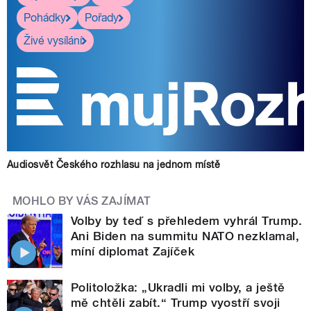
Pohádky
Pořady
Živé vysílání
Audiosvět Českého rozhlasu na jednom místě
MOHLO BY VÁS ZAJÍMAT
Volby by teď s přehledem vyhrál Trump.
Ani Biden na summitu NATO nezklamal,
míní diplomat Zajíček
Politoložka: „Ukradli mi volby, a ještě
mě chtěli zabít.“ Trump vyostří svoji