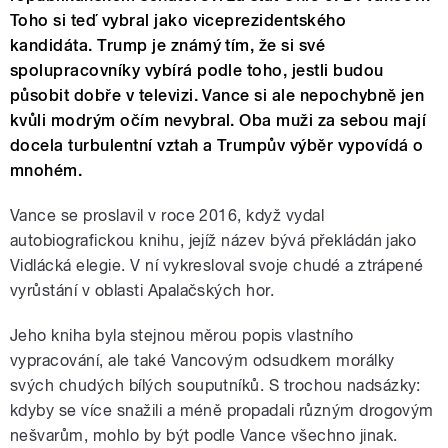
Toho si teď vybral jako viceprezidentského
kandidáta. Trump je známý tím, že si své
spolupracovníky vybírá podle toho, jestli budou
působit dobře v televizi. Vance si ale nepochybně jen
kvůli modrým očím nevybral. Oba muži za sebou mají
docela turbulentní vztah a Trumpův výběr vypovídá o
mnohém.
Vance se proslavil v roce 2016, když vydal
autobiografickou knihu, jejíž název bývá překládán jako
Vidlácká elegie. V ní vykresloval svoje chudé a ztrápené
vyrůstání v oblasti Apalačských hor.
Jeho kniha byla stejnou měrou popis vlastního
vypracování, ale také Vancovým odsudkem morálky
svých chudých bílých souputníků. S trochou nadsázky:
kdyby se více snažili a méně propadali různým drogovým
nešvarům, mohlo by být podle Vance všechno jinak.