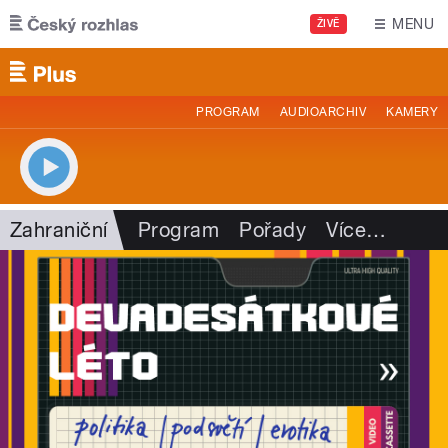
Přejít k hlavnímu obsahu
MENU
ŽIVĚ
PROGRAM
AUDIOARCHIV
KAMERY
Zahraniční
Program
Pořady
Více
…