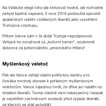
Na Vidlácké elegii toho jde kritizovat hodně, ale rozhodně
nebyla špatně napsaná. V roce 2016 posloužila spoustě
apalačským reáliím vzdálených liberálů jako vysvětlení
Trumpova vzestupu.
Přitom Vance sám v té době Trumpa nepodporoval.
Veřejně ho označoval za „kulturní heroin“, soukromě
dokonce za potenciálního „amerického Hitlera“.
Myšlenkový veletoč
Pak ale Vance zahájil vlastní politickou kariéru a to
člověka mnohdy dovede k pořádným myšlenkovým
veletočům. Vance najednou tvrdil, že dříve jen naběhl na
strašení liberálů. Trump vlastně není nebezpečný, naopak
je největším zachráncem svobody před výpady liberálů,
ze kterých se stali autoritáři.