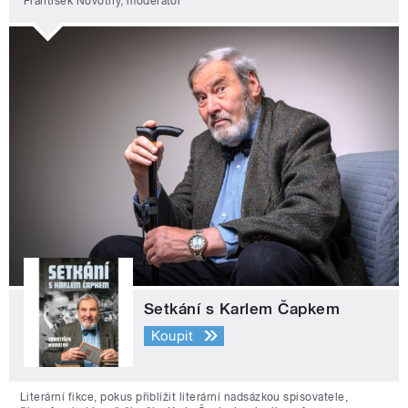
František Novotný, moderátor
Setkání s Karlem Čapkem
Koupit
Literární fikce, pokus přiblížit literární nadsázkou spisovatele,