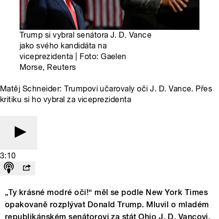
Trump si vybral senátora J. D. Vance
jako svého kandidáta na
viceprezidenta | Foto: Gaelen
Morse, Reuters
Matěj Schneider: Trumpovi učarovaly oči J. D. Vance. Přes
kritiku si ho vybral za viceprezidenta
3:10
„Ty krásné modré oči!“ měl se podle New York Times
opakovaně rozplývat Donald Trump. Mluvil o mladém
republikánském senátorovi za stát Ohio J. D. Vancovi.