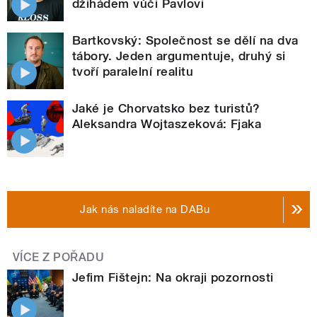
džihádem vůči Pavlovi
Bartkovský: Společnost se dělí na dva
tábory. Jeden argumentuje, druhý si
tvoří paralelní realitu
Jaké je Chorvatsko bez turistů?
Aleksandra Wojtaszeková: Fjaka
Jak nás naladíte na DABu
VÍCE Z POŘADU
Jefim Fištejn: Na okraji pozornosti