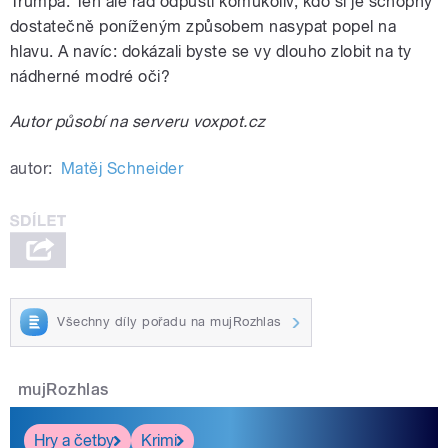
Trumpa. Ten ale rád odpustí komukoliv, kdo si je schopný
dostatečně poníženým způsobem nasypat popel na
hlavu. A navíc: dokázali byste se vy dlouho zlobit na ty
nádherné modré oči?
Autor působí na serveru voxpot.cz
autor:
Matěj Schneider
Všechny díly pořadu na mujRozhlas
mujRozhlas
Hry a četby
Krimi