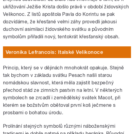
ukřižování Ježíše Krista došlo právě v období židovských
Velikonoc. Z listů apoštola Pavla do Korintu se pak
dozvídáme, že křesťané velmi záhy provedli jakousi
duchovní asimilaci židovského svátku a původním
symbolům přiřadili nový, tentokrát křesťanský obsah.
Veronika Lefrancois: Italské Velikonoce
Princip, který se v dějinách mnohokrát opakuje. Stejně
tak bychom v základu svátku Pesach našli starou
nomádskou slavnost, která měla zajistit bezpečný
přechod stád ze zimních pastvin na letní. V některých
symbolech se zrcadlí i zemědělský svátek Macot, při
kterém se božstvům obětoval první koš ječmene s
prosbami o bohatou úrodu.
Prolínání stejných symbolů různými náboženskými
tradicemi je dobře patrné na příkladu beránka. Původní