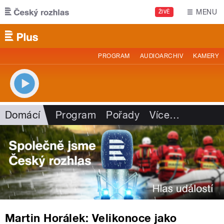
Přejít k hlavnímu obsahu
MENU
ŽIVĚ
PROGRAM
AUDIOARCHIV
KAMERY
Domácí
Program
Pořady
Více
…
Martin Horálek: Velikonoce jako