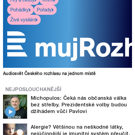
Pohádky
Pořady
Živé vysílání
Audiosvět Českého rozhlasu na jednom místě
NEJPOSLOUCHANĚJŠÍ
Michopulos: Čeká nás občanská válka
bez střelby. Prezidentské volby budou
džihádem vůči Pavlovi
Alergie? Většinou na neškodné látky,
nejúčinnější je imunitní systém přeučit,