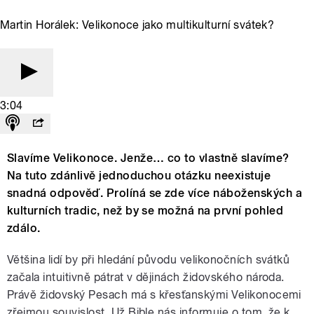
Martin Horálek: Velikonoce jako multikulturní svátek?
3:04
Slavíme Velikonoce. Jenže… co to vlastně slavíme?
Na tuto zdánlivě jednoduchou otázku neexistuje
snadná odpověď. Prolíná se zde více náboženských a
kulturních tradic, než by se možná na první pohled
zdálo.
Většina lidí by při hledání původu velikonočních svátků
začala intuitivně pátrat v dějinách židovského národa.
Právě židovský Pesach má s křesťanskými Velikonocemi
zřejmou souvislost. Už Bible nás informuje o tom, že k