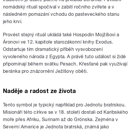
nomádský rituál spočíval v zabití ročního zvířete a v
následném pomazání vchodu do pasteveckého stanu
jeho krví.
Provést stejný rituál ukládá také Hospodin Mojžíšovi a
Áronovi ve 12. kapitole starozákonní knihy Exodus.
Odstartuje tím dramatický příběh vysvobození
vyvoleného národa z Egypta. A právě tuto událost si židé
připomínají během svátku Pesach. Křesťané pak využívají
beránka pro znázornění Ježíšovy oběti.
Naděje a radost ze života
Tento symbol je typický například pro Jednotu bratrskou.
Misionáři této církve se v 18. století dostali od Karibského
moře přes Afriku, Surinam až do Grónska. Zejména v
Severní Americe je Jednota bratrská, známá jako