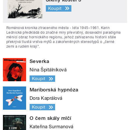
Koupit
Románová kronika ztraceného města - léta 1945–1961. Karin
Lednická předkládá do značné míry převratný, dosavadní paradigma
měnící obraz hornického regionu, jehož zahlazenou historii stále
překrývá tlustá vrstva mýtů a zakořeněných stereotypů o „černé
zemi a rudém kraji“.
Severka
Nina Špitálníková
Koupit
Mariborská hypnóza
Dora Kaprálová
Koupit
O čem skály mlčí
Kateřina Surmanová