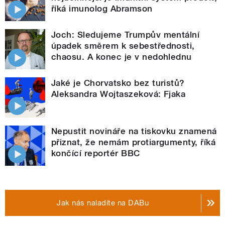
říká imunolog Abramson
Joch: Sledujeme Trumpův mentální
úpadek směrem k sebestřednosti,
chaosu. A konec je v nedohlednu
Jaké je Chorvatsko bez turistů?
Aleksandra Wojtaszeková: Fjaka
Nepustit novináře na tiskovku znamená
přiznat, že nemám protiargumenty, říká
končící reportér BBC
Jak nás naladíte na DABu