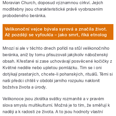
Moravian Church, doposud významnou církví. Jejich
modlitebny jsou charakteristické právě vyobrazením
probodeného beránka.
Velikonoční vejce bývala syrová a značila život.
Až později se vyfoukla – jako smrt, říká etnolog
Mnozí si ale v těchto dnech pořídí na stůl velikonočního
beránka, aniž by tomu přisuzovali jakýkoliv náboženský
obsah. Křesťané si zase uchovávají posvěcené kočičky z
Květné neděle nebo upletou pomlázku. Tím se i oni
dotýkají prastarých, chcete-li pohanských, rituálů. Těmi si
naši předci chtěli v období jarního rozpuku naklonit
božstva života a úrody.
Velikonoce jsou zkrátka svátky rozmanité a v pravém
slova smyslu multikulturní. Možná je to tím, že směřují k
naději a k radosti ze života. A to jsou hodnoty vlastní