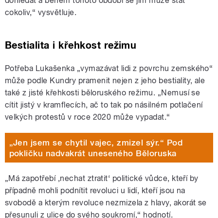
dohledat a během tohoto období se jim může stát
cokoliv,“ vysvětluje.
Bestialita i křehkost režimu
Potřeba Lukašenka „vymazávat lidi z povrchu zemského“
může podle Kundry pramenit nejen z jeho bestiality, ale
také z jisté křehkosti běloruského režimu. „Nemusí se
cítit jistý v kramflecích, ač to tak po násilném potlačení
velkých protestů v roce 2020 může vypadat.“
„Jen jsem se chytil vajec, zmizel sýr.“ Pod
pokličku nadvakrát uneseného Běloruska
„Má zapotřebí ‚nechat ztratit‘ politické vůdce, kteří by
případně mohli podnítit revoluci u lidí, kteří jsou na
svobodě a kterým revoluce nezmizela z hlavy, akorát se
přesunuli z ulice do svého soukromí,“ hodnotí.