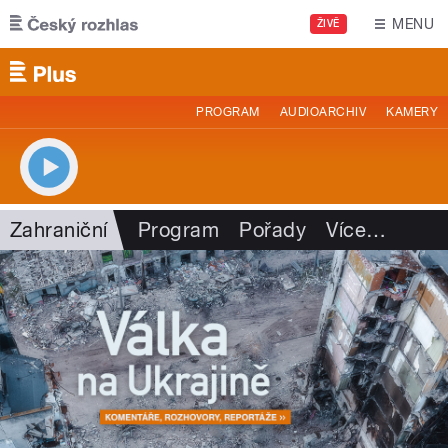
Přejít k hlavnímu obsahu
MENU
ŽIVĚ
PROGRAM
AUDIOARCHIV
KAMERY
Zahraniční
Program
Pořady
Více
…