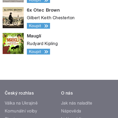
Koupit
6x Otec Brown
Gilbert Keith Chesterton
Koupit
Mauglí
Rudyard Kipling
Koupit
Český rozhlas
O nás
Válka na Ukrajině
Jak nás naladíte
Komunální volby
Nápověda