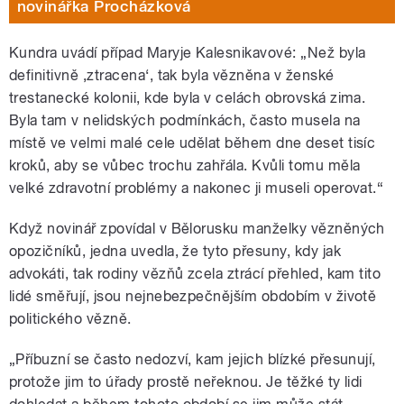
novinářka Procházková
Kundra uvádí případ Maryje Kalesnikavové: „Než byla
definitivně ‚ztracena‘, tak byla vězněna v ženské
trestanecké kolonii, kde byla v celách obrovská zima.
Byla tam v nelidských podmínkách, často musela na
místě ve velmi malé cele udělat během dne deset tisíc
kroků, aby se vůbec trochu zahřála. Kvůli tomu měla
velké zdravotní problémy a nakonec ji museli operovat.“
Když novinář zpovídal v Bělorusku manželky vězněných
opozičníků, jedna uvedla, že tyto přesuny, kdy jak
advokáti, tak rodiny vězňů zcela ztrácí přehled, kam tito
lidé směřují, jsou nejnebezpečnějším obdobím v životě
politického vězně.
„Příbuzní se často nedozví, kam jejich blízké přesunují,
protože jim to úřady prostě neřeknou. Je těžké ty lidi