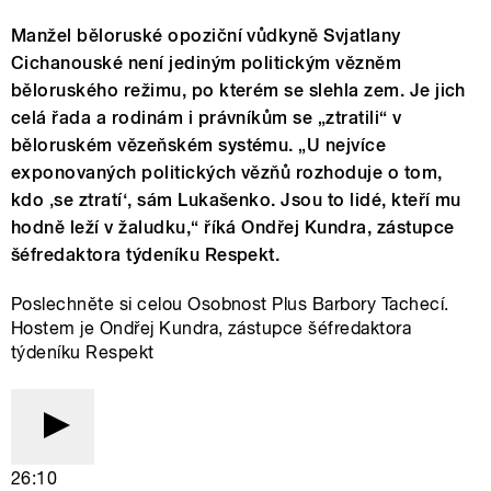
Manžel běloruské opoziční vůdkyně Svjatlany
Cichanouské není jediným politickým vězněm
běloruského režimu, po kterém se slehla zem. Je jich
celá řada a rodinám i právníkům se „ztratili“ v
běloruském vězeňském systému. „U nejvíce
exponovaných politických vězňů rozhoduje o tom,
kdo ‚se ztratí‘, sám Lukašenko. Jsou to lidé, kteří mu
hodně leží v žaludku,“ říká Ondřej Kundra, zástupce
šéfredaktora týdeníku Respekt.
Poslechněte si celou Osobnost Plus Barbory Tachecí.
Hostem je Ondřej Kundra, zástupce šéfredaktora
týdeníku Respekt
26:10