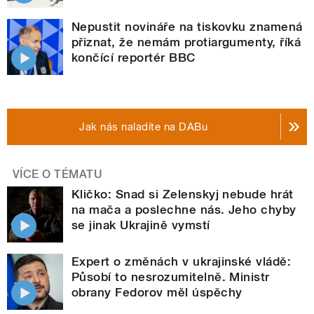
Nepustit novináře na tiskovku znamená
přiznat, že nemám protiargumenty, říká
končící reportér BBC
Jak nás naladíte na DABu
VÍCE O TÉMATU
Kličko: Snad si Zelenskyj nebude hrát
na mača a poslechne nás. Jeho chyby
se jinak Ukrajině vymstí
Expert o změnách v ukrajinské vládě:
Působí to nesrozumitelně. Ministr
obrany Fedorov měl úspěchy