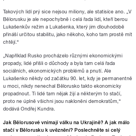
Takových lidí prý sice nejsou miliony, ale statisíce ano. „V
Bělorusku je ale nepochybně i celá řada lidí, kteří berou
Lukašenkův režim a Lukašenka, který jim dlouhodobě
přináší určitou stabilitu, jako někoho, koho tam prostě mít
chtějí.“
„Například Rusko procházelo různými ekonomickými
propady, lidé přišli o důchody a byla tam celá řada
sociálních, ekonomických problémů a pnutí. Ale
Lukašenko někdy od začátku 90. let, kdy je permanentně
u moci, nikdy nenechal Bělorusko takto ekonomicky
propadnout. Ti lidé tam nějak žijí a některým to stačí,
proto ne úplně všichni jsou nakloněni demokratům,“
dodává Ondřej Kundra.
Jak Bělorusové vnímají válku na Ukrajině? A jak málo
stačí v Bělorusku k uvěznění? Poslechněte si celý