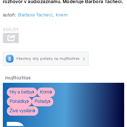
rozhovor v audiozáznamu. Moderuje Barbora Tachecí.
autoři:
Barbora Tachecí
,
knem
Všechny díly pořadu na mujRozhlas
mujRozhlas
Hry a četby
Krimi
Pohádky
Pořady
Živé vysílání