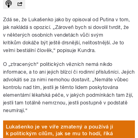
Zdá se, že Lukašenko jako by opisoval od Putina v tom,
jak nakládá s opozicí. „Zároveň bych si dovolil tvrdit, že
v některých osobních vendetách
vůči svým
kritikům
dokáže být ještě drsnější, nelítostnější. Je to
velmi bestiální člověk,“ popisuje Kundra.
O „ztracených“ politických vězních nemá nikdo
informace, a to ani jejich blízcí či rodinní příslušníci. Jejich
advokáti se za nimi nemohou dostavit. „Nemáte vůbec
kontrolu nad tím, jestli je těmto lidem poskytována
elementární lékařská péče, v jakých podmínkách tam žijí,
jestli tam totálně nemrznou, jestli postupně v podstatě
neumírají.“
Lukašenko je ve víře zmatený a používá ji
k politickým cílům, jak se mu to hodí, říká