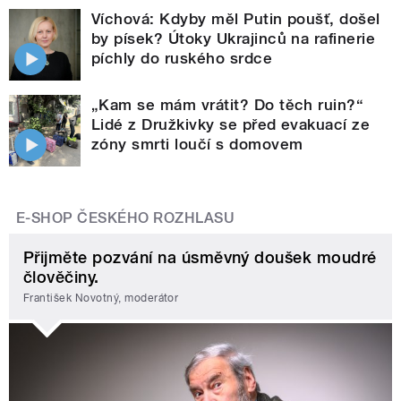
Víchová: Kdyby měl Putin poušť, došel
by písek? Útoky Ukrajinců na rafinerie
píchly do ruského srdce
„Kam se mám vrátit? Do těch ruin?“
Lidé z Družkivky se před evakuací ze
zóny smrti loučí s domovem
E-SHOP ČESKÉHO ROZHLASU
Přijměte pozvání na úsměvný doušek moudré
člověčiny.
František Novotný, moderátor