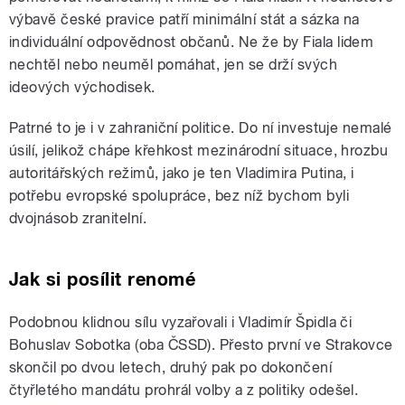
výbavě české pravice patří minimální stát a sázka na
individuální odpovědnost občanů. Ne že by Fiala lidem
nechtěl nebo neuměl pomáhat, jen se drží svých
ideových východisek.
Patrné to je i v zahraniční politice. Do ní investuje nemalé
úsilí, jelikož chápe křehkost mezinárodní situace, hrozbu
autoritářských režimů, jako je ten Vladimira Putina, i
potřebu evropské spolupráce, bez níž bychom byli
dvojnásob zranitelní.
Jak si posílit renomé
Podobnou klidnou sílu vyzařovali i Vladimír Špidla či
Bohuslav Sobotka (oba ČSSD). Přesto první ve Strakovce
skončil po dvou letech, druhý pak po dokončení
čtyřletého mandátu prohrál volby a z politiky odešel.