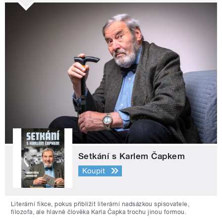
Setkání s Karlem Čapkem
Koupit
Literární fikce, pokus přiblížit literární nadsázkou spisovatele,
filozofa, ale hlavně člověka Karla Čapka trochu jinou formou.