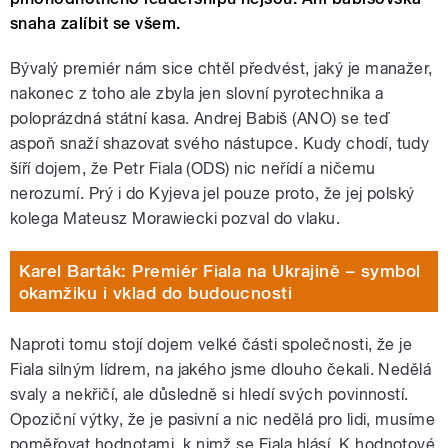
snaha zalíbit se všem.
Bývalý premiér nám sice chtěl předvést, jaký je manažer,
nakonec z toho ale zbyla jen slovní pyrotechnika a
poloprázdná státní kasa. Andrej Babiš (ANO) se teď
aspoň snaží shazovat svého nástupce. Kudy chodí, tudy
šíří dojem, že Petr Fiala (ODS) nic neřídí a ničemu
nerozumí. Prý i do Kyjeva jel pouze proto, že jej polský
kolega Mateusz Morawiecki pozval do vlaku.
Karel Barták: Premiér Fiala na Ukrajině – symbol
okamžiku i vklad do budoucnosti
Naproti tomu stojí dojem velké části společnosti, že je
Fiala silným lídrem, na jakého jsme dlouho čekali. Nedělá
svaly a nekřičí, ale důsledně si hledí svých povinností.
Opoziční výtky, že je pasivní a nic nedělá pro lidi, musíme
poměřovat hodnotami, k nimž se Fiala hlásí. K hodnotové