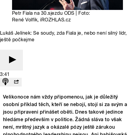
Petr Fiala na 30.sjezdu ODS | Foto:
René Volfík, iROZHLAS.cz
Lukáš Jelínek: Se soudy, zda Fiala je, nebo není silný lídr,
ještě počkejme
3:41
Velikonoce nám vždy připomenou, jak je důležitý
osobní příklad těch, kteří se nebojí, stojí si za svým a
jsou připraveni přinášet oběti. Dnes takové jedince
hledáme především v politice. Žádná sláva to však
není, mrštný jazyk a okázalé pózy ještě zárukou
plnohodnotného leadershipu nejsou. Ani babišovská