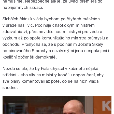
nemusíme. Nebezpečné ale je, že uvádí premiéra do
nepříjemných situací.
Slabších článků vlády bychom po čtyřech měsících
v úřadě našli víc. Počínaje chaotickým ministrem
zdravotnictví, přes neviditelnou ministryni pro vědu a
výzkum až po spoře komunikujícího ministra průmyslu a
obchodu. Proslýchá se, že s počínáním Jozefa Síkely
nominovaného Starosty a nezávislými jsou nespokojeni i
koaliční občanští demokraté.
Nezdá se ale, že by Fiala chystal v kabinetu nějaké
střídání. Jeho vliv na ministry končí u doporučení, aby
své plány komentovali až poté, co se na nich vláda
shodne.