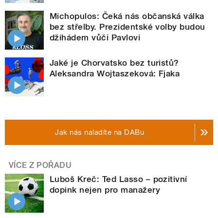
Michopulos: Čeká nás občanská válka
bez střelby. Prezidentské volby budou
džihádem vůči Pavlovi
Jaké je Chorvatsko bez turistů?
Aleksandra Wojtaszeková: Fjaka
Jak nás naladíte na DABu
VÍCE Z POŘADU
Luboš Kreč: Ted Lasso – pozitivní
dopink nejen pro manažery