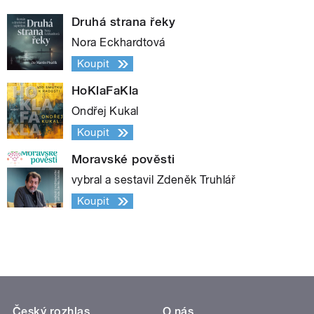
Druhá strana řeky
Nora Eckhardtová
Koupit
HoKlaFaKla
Ondřej Kukal
Koupit
Moravské pověsti
vybral a sestavil Zdeněk Truhlář
Koupit
Český rozhlas
O nás