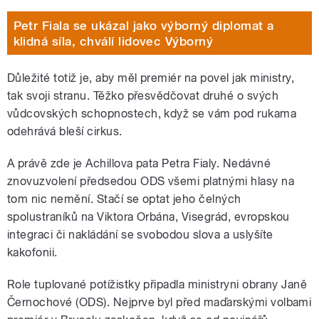
Petr Fiala se ukázal jako výborný diplomat a
klidná síla, chválí lidovec Výborný
Důležité totiž je, aby měl premiér na povel jak ministry,
tak svoji stranu. Těžko přesvědčovat druhé o svých
vůdcovských schopnostech, když se vám pod rukama
odehrává bleší cirkus.
A právě zde je Achillova pata Petra Fialy. Nedávné
znovuzvolení předsedou ODS všemi platnými hlasy na
tom nic nemění. Stačí se optat jeho čelných
spolustraníků na Viktora Orbána, Visegrád, evropskou
integraci či nakládání se svobodou slova a uslyšíte
kakofonii.
Role tuplované potížistky připadla ministryni obrany Janě
Černochové (ODS). Nejprve byl před maďarskými volbami