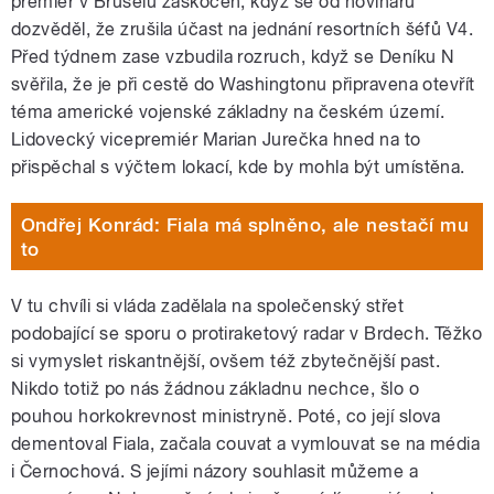
premiér v Bruselu zaskočen, když se od novinářů
dozvěděl, že zrušila účast na jednání resortních šéfů V4.
Před týdnem zase vzbudila rozruch, když se Deníku N
svěřila, že je při cestě do Washingtonu připravena otevřít
téma americké vojenské základny na českém území.
Lidovecký vicepremiér Marian Jurečka hned na to
přispěchal s výčtem lokací, kde by mohla být umístěna.
Ondřej Konrád: Fiala má splněno, ale nestačí mu
to
V tu chvíli si vláda zadělala na společenský střet
podobající se sporu o protiraketový radar v Brdech. Těžko
si vymyslet riskantnější, ovšem též zbytečnější past.
Nikdo totiž po nás žádnou základnu nechce, šlo o
pouhou horkokrevnost ministryně. Poté, co její slova
dementoval Fiala, začala couvat a vymlouvat se na média
i Černochová. S jejími názory souhlasit můžeme a