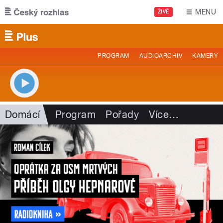
Přejít k hlavnímu obsahu
MENU
ŽIVĚ
PROGRAM
AUDIOARCHIV
KAMERY
Domácí
Program
Pořady
Více
…