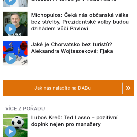
Michopulos: Čeká nás občanská válka
bez střelby. Prezidentské volby budou
džihádem vůči Pavlovi
Jaké je Chorvatsko bez turistů?
Aleksandra Wojtaszeková: Fjaka
Jak nás naladíte na DABu
VÍCE Z POŘADU
Luboš Kreč: Ted Lasso – pozitivní
dopink nejen pro manažery