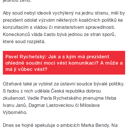
jedinou ženu.
Aby soud nebyl ideově vychýlený na jednu stranu, měl by
prezident odolat výzvám některých koaličních politiků ke
konzultacím s vládou či ministerstvem spravedlnosti.
Koneckonců vláda často bývá jednou ze stran sporů,
které soud rozplétá.
Pavel Rychetský: Jak a s kým má prezident
ohledně soudní moci vést komunikaci? A může a
má ji vůbec vést?
Ožehavé také je vybírat za ústavní soudce bývalé politiky.
S řadou z nich udělala Česká republika dobrou
zkušenost. Vedle Pavla Rychetského jmenujme třeba
Ivanu Janů, Dagmar Lastoveckou či Miloslava
Výborného.
Dnes se hojně spekuluje o ambicích Marka Bendy. Na