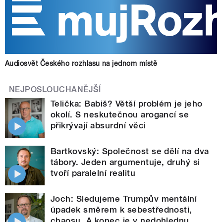
Audiosvět Českého rozhlasu na jednom místě
NEJPOSLOUCHANĚJŠÍ
Telička: Babiš? Větší problém je jeho
okolí. S neskutečnou arogancí se
přikrývají absurdní věci
Bartkovský: Společnost se dělí na dva
tábory. Jeden argumentuje, druhý si
tvoří paralelní realitu
Joch: Sledujeme Trumpův mentální
úpadek směrem k sebestřednosti,
chaosu. A konec je v nedohlednu