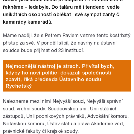
řekněme – ledabyle. Do taláru měli tendenci vedle
unikátních osobností oblékat i své sympatizanty či
kamarády kamarádů.
Máme naději, že s Petrem Pavlem vezme tento kostrbatý
přístup za své. V pondělí slíbil, že návrhy na ústavní
soudce bude přijímat od 23 institucí.
Nejmocnější nástroj je strach. Přivítal bych,
kdyby ho noví politici dokázali společnosti
zbavit, říká předseda Ústavního soudu
Rychetský
Nalezneme mezi nimi Nejvyšší soud, Nejvyšší správní
soud, vrchní soudy, Soudcovskou unii, Unii státních
zástupců, Unii podnikových právníků, Advokátní komoru,
Notářskou komoru, Ústav státu a práva Akademie věd,
právnické fakulty či krajské soudy.