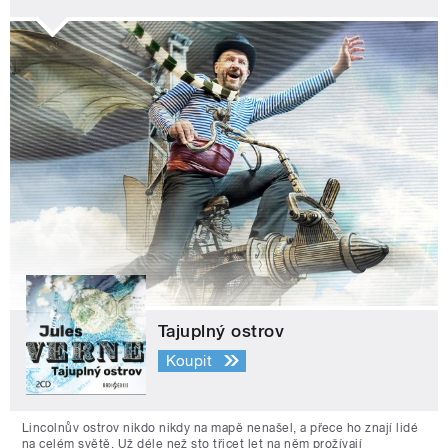
Tajuplný ostrov
Koupit
Lincolnův ostrov nikdo nikdy na mapě nenašel, a přece ho znají lidé
na celém světě. Už déle než sto třicet let na něm prožívají