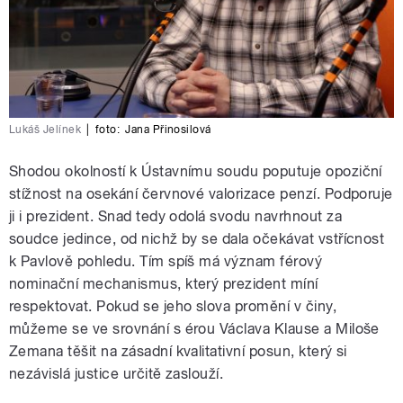
Lukáš Jelínek
|
foto:
Jana Přinosilová
Shodou okolností k Ústavnímu soudu poputuje opoziční
stížnost na osekání červnové valorizace penzí. Podporuje
ji i prezident. Snad tedy odolá svodu navrhnout za
soudce jedince, od nichž by se dala očekávat vstřícnost
k Pavlově pohledu. Tím spíš má význam férový
nominační mechanismus, který prezident míní
respektovat. Pokud se jeho slova promění v činy,
můžeme se ve srovnání s érou Václava Klause a Miloše
Zemana těšit na zásadní kvalitativní posun, který si
nezávislá justice určitě zaslouží.