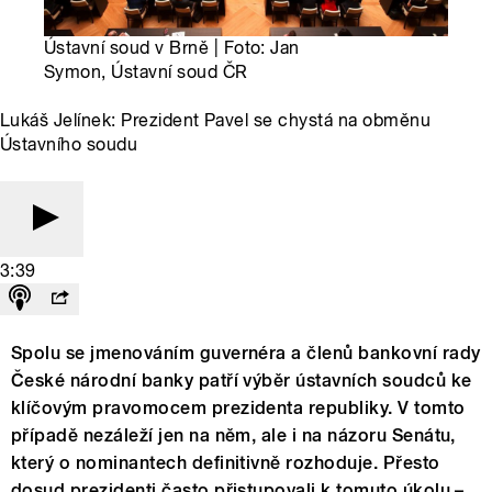
Ústavní soud v Brně | Foto: Jan
Symon, Ústavní soud ČR
Lukáš Jelínek: Prezident Pavel se chystá na obměnu
Ústavního soudu
3:39
Spolu se jmenováním guvernéra a členů bankovní rady
České národní banky patří výběr ústavních soudců ke
klíčovým pravomocem prezidenta republiky. V tomto
případě nezáleží jen na něm, ale i na názoru Senátu,
který o nominantech definitivně rozhoduje. Přesto
dosud prezidenti často přistupovali k tomuto úkolu –