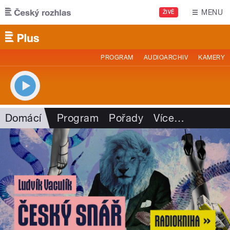
Přejít k hlavnímu obsahu
MENU
ŽIVĚ
PROGRAM
AUDIOARCHIV
KAMERY
Domácí
Program
Pořady
Více
…