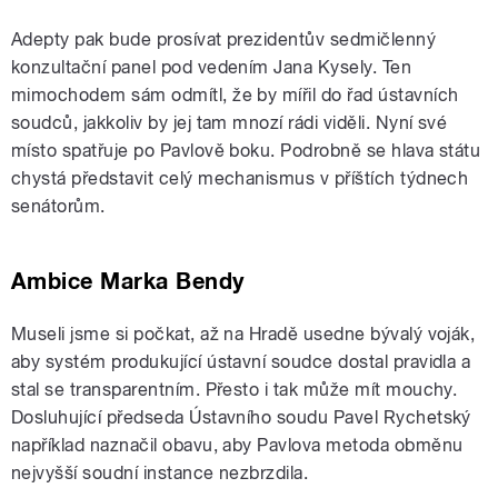
Adepty pak bude prosívat prezidentův sedmičlenný
konzultační panel pod vedením Jana Kysely. Ten
mimochodem sám odmítl, že by mířil do řad ústavních
soudců, jakkoliv by jej tam mnozí rádi viděli. Nyní své
místo spatřuje po Pavlově boku. Podrobně se hlava státu
chystá představit celý mechanismus v příštích týdnech
senátorům.
Ambice Marka Bendy
Museli jsme si počkat, až na Hradě usedne bývalý voják,
aby systém produkující ústavní soudce dostal pravidla a
stal se transparentním. Přesto i tak může mít mouchy.
Dosluhující předseda Ústavního soudu Pavel Rychetský
například naznačil obavu, aby Pavlova metoda obměnu
nejvyšší soudní instance nezbrzdila.