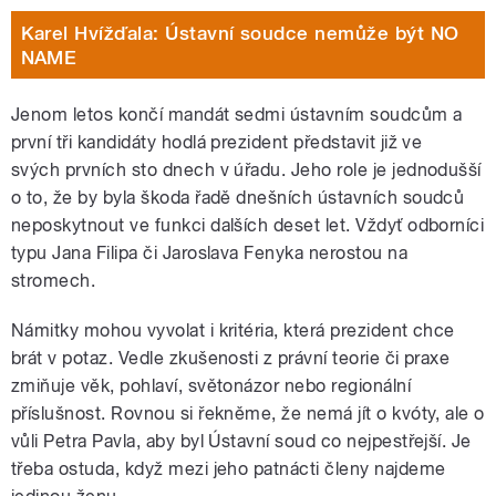
Karel Hvížďala: Ústavní soudce nemůže být NO
NAME
Jenom letos končí mandát sedmi ústavním soudcům a
první tři kandidáty hodlá prezident představit již ve
svých prvních sto dnech v úřadu. Jeho role je jednodušší
o to, že by byla škoda řadě dnešních ústavních soudců
neposkytnout ve funkci dalších deset let. Vždyť odborníci
typu Jana Filipa či Jaroslava Fenyka nerostou na
stromech.
Námitky mohou vyvolat i kritéria, která prezident chce
brát v potaz. Vedle zkušenosti z právní teorie či praxe
zmiňuje věk, pohlaví, světonázor nebo regionální
příslušnost. Rovnou si řekněme, že nemá jít o kvóty, ale o
vůli Petra Pavla, aby byl Ústavní soud co nejpestřejší. Je
třeba ostuda, když mezi jeho patnácti členy najdeme