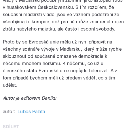
vlády v Maďarsku podobným zlomem jako listopad 1989
v husákovském Československu. S tím rozdílem, že
současní maďarští vládci jsou ve vážném podezření ze
všeobjímající korupce, což pro ně může znamenat nejen
ztrátu nabytého majetku, ale často i osobní svobody.
Proto by se Evropská unie měla už nyní připravit na
všechny scénáře vývoje v Maďarsku, který může rychle
sklouznout od současné omezené demokracie k
něčemu mnohem horšímu. K něčemu, co už u
členského státu Evropské unie nepůjde tolerovat. A v
tom případě bychom měli už předem vědět, co s tím
udělat.
Autor je editorem Deníku
autor:
Luboš Palata