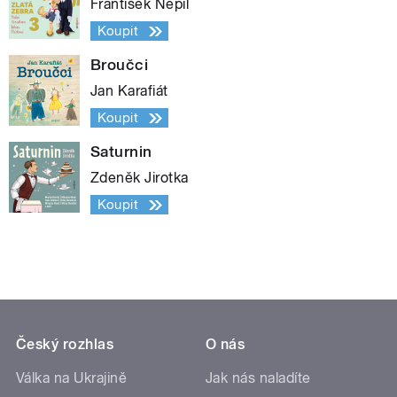
František Nepil
Koupit
Broučci
Jan Karafiát
Koupit
Saturnin
Zdeněk Jirotka
Koupit
Český rozhlas
O nás
Válka na Ukrajině
Jak nás naladíte