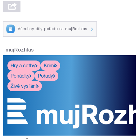
Všechny díly pořadu na mujRozhlas
mujRozhlas
Hry a četby
Krimi
Pohádky
Pořady
Živé vysílání