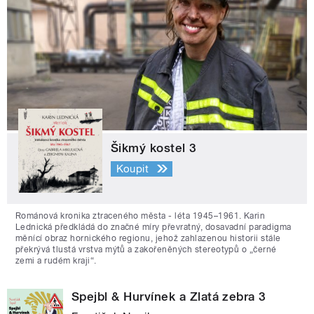
Šikmý kostel 3
Koupit
Románová kronika ztraceného města - léta 1945–1961. Karin
Lednická předkládá do značné míry převratný, dosavadní paradigma
měnící obraz hornického regionu, jehož zahlazenou historii stále
překrývá tlustá vrstva mýtů a zakořeněných stereotypů o „černé
zemi a rudém kraji“.
Spejbl & Hurvínek a Zlatá zebra 3