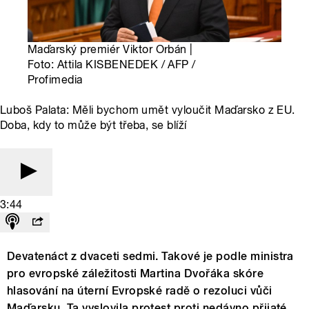
Maďarský premiér Viktor Orbán |
Foto: Attila KISBENEDEK / AFP /
Profimedia
Luboš Palata: Měli bychom umět vyloučit Maďarsko z EU.
Doba, kdy to může být třeba, se blíží
3:44
Devatenáct z dvaceti sedmi. Takové je podle ministra
pro evropské záležitosti Martina Dvořáka skóre
hlasování na úterní Evropské radě o rezoluci vůči
Maďarsku. Ta vyslovila protest proti nedávno přijaté