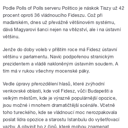
Podle Polls of Polls serveru Politico je náskok Tiszy už 42
procent oproti 36 vládnoucího Fideszu. Což při
maďarském, dnes už převážně většinovém systému,
dává Magyarovi šanci nejen na vítězství, ale i na ústavní
většinu.
Jenže do doby voleb v příštím roce má Fidesz ústavní
většinu v parlamentu. Navíc podpořenou stranickým
prezidentem a vládě nakloněným ústavním soudem. A
tím má v rukou všechny mocenské páky.
Vedle úpravy přerozdělení hlasů, které zvýhodní
venkovské oblasti, kde volí Fidesz, vůči Budapešti a
velkým městům, kde je výrazně populárnější opozice,
jsou možné i mnohem dramatičtější scénáře. Včetně
toho tureckého, kde se vládnoucí moc nerozpakovala
poslat lídra opozice a starostu Istanbulu do vyšetřovací
vazby. A obvinit ho z činů, které mohou znamenat