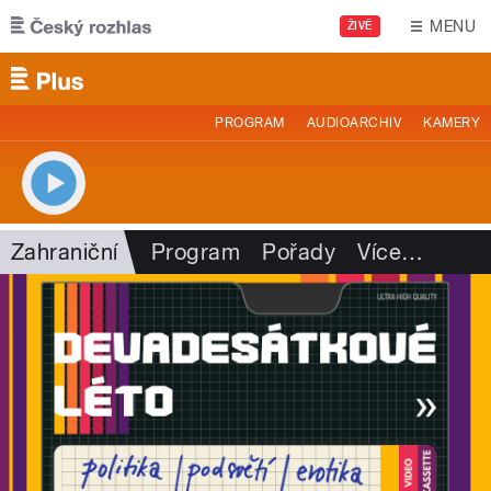
Přejít k hlavnímu obsahu
MENU
ŽIVĚ
PROGRAM
AUDIOARCHIV
KAMERY
Zahraniční
Program
Pořady
Více
…