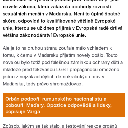
novele zákona, která zakázala pochody rovnosti
sexuálních menšin v Maďarsku. Není to úplně špatné
skóre, odpovídá to kvalifikované většině Evropské
unie, kterou se už dnes přijímá v Evropské radě drtivá
většina zákonodárství Evropské unie.
Ale je to na druhou stranu zoufale málo vzhledem k
tomu, k čemu v Maďarsku přijetím novely došlo. Touto
novelou bylo totiž pod falešnou záminkou ochrany dětí a
mládeže před takzvanou LGBT propagandou omezeno
jedno z nejzákladnějších demokratických práv v
Maďarsku, tedy právo shromažďovací.
Orbán podpořil rumunského nacionalistu a
pobouřil Maďary. Opozice odpověděla lidsky,
popisuje Varga
Způsob, jakým se tak stalo, a testování reakce orgánů