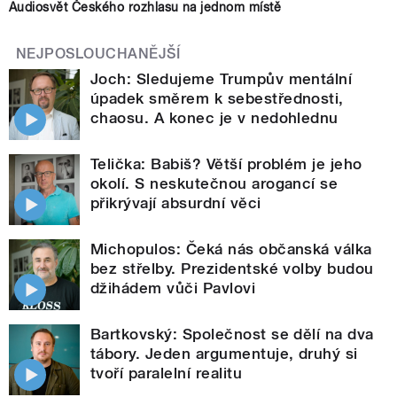
Audiosvět Českého rozhlasu na jednom místě
NEJPOSLOUCHANĚJŠÍ
Joch: Sledujeme Trumpův mentální
úpadek směrem k sebestřednosti,
chaosu. A konec je v nedohlednu
Telička: Babiš? Větší problém je jeho
okolí. S neskutečnou arogancí se
přikrývají absurdní věci
Michopulos: Čeká nás občanská válka
bez střelby. Prezidentské volby budou
džihádem vůči Pavlovi
Bartkovský: Společnost se dělí na dva
tábory. Jeden argumentuje, druhý si
tvoří paralelní realitu