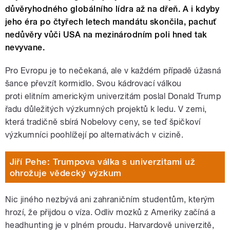
důvěryhodného globálního lídra až na dřeň. A i kdyby
jeho éra po čtyřech letech mandátu skončila, pachuť
nedůvěry vůči USA na mezinárodním poli hned tak
nevyvane.
Pro Evropu je to nečekaná, ale v každém případě úžasná
šance převzít kormidlo. Svou kádrovací válkou
proti elitním americkým univerzitám poslal Donald Trump
řadu důležitých výzkumných projektů k ledu. V zemi,
která tradičně sbírá Nobelovy ceny, se teď špičkoví
výzkumníci poohlížejí po alternativách v cizině.
Jiří Pehe: Trumpova válka s univerzitami už
ohrožuje vědecký výzkum
Nic jiného nezbývá ani zahraničním studentům, kterým
hrozí, že přijdou o víza. Odliv mozků z Ameriky začíná a
headhunting je v plném proudu. Harvardově univerzitě,