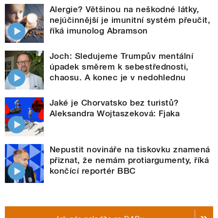
Alergie? Většinou na neškodné látky,
nejúčinnější je imunitní systém přeučit,
říká imunolog Abramson
Joch: Sledujeme Trumpův mentální
úpadek směrem k sebestřednosti,
chaosu. A konec je v nedohlednu
Jaké je Chorvatsko bez turistů?
Aleksandra Wojtaszeková: Fjaka
Nepustit novináře na tiskovku znamená
přiznat, že nemám protiargumenty, říká
končící reportér BBC