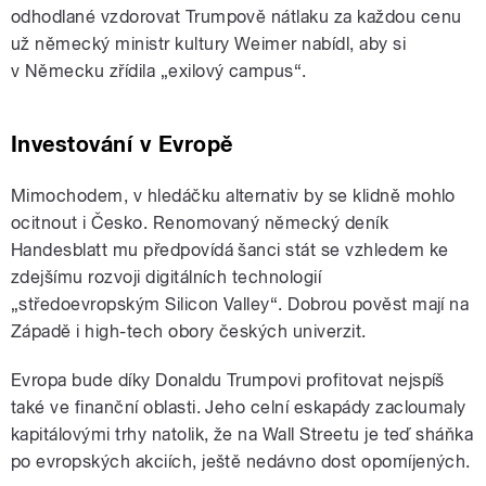
odhodlané vzdorovat Trumpově nátlaku za každou cenu
už německý ministr kultury Weimer nabídl, aby si
v Německu zřídila „exilový campus“.
Investování v Evropě
Mimochodem, v hledáčku alternativ by se klidně mohlo
ocitnout i Česko. Renomovaný německý deník
Handesblatt mu předpovídá šanci stát se vzhledem ke
zdejšímu rozvoji digitálních technologií
„středoevropským Silicon Valley“. Dobrou pověst mají na
Západě i high-tech obory českých univerzit.
Evropa bude díky Donaldu Trumpovi profitovat nejspíš
také ve finanční oblasti. Jeho celní eskapády zacloumaly
kapitálovými trhy natolik, že na Wall Streetu je teď sháňka
po evropských akciích, ještě nedávno dost opomíjených.