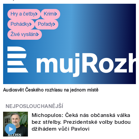
Hry a četby
Krimi
Pohádky
Pořady
Živé vysílání
Audiosvět Českého rozhlasu na jednom místě
NEJPOSLOUCHANĚJŠÍ
Michopulos: Čeká nás občanská válka
bez střelby. Prezidentské volby budou
džihádem vůči Pavlovi