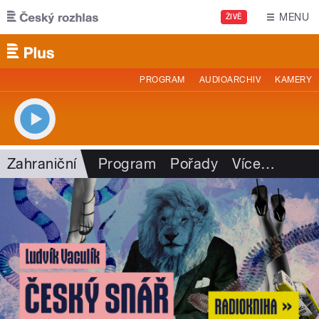
Přejít k hlavnímu obsahu
MENU
ŽIVĚ
PROGRAM
AUDIOARCHIV
KAMERY
Zahraniční
Program
Pořady
Více
…