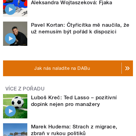
Aleksandra Wojtaszeková: Fjaka
Pavel Kortan: Čtyřicítka mě naučila, že
už nemusím být pořád k dispozici
Jak nás naladíte na DABu
VÍCE Z POŘADU
Luboš Kreč: Ted Lasso – pozitivní
dopink nejen pro manažery
Marek Hudema: Strach z migrace,
zbraň v rukou politiků