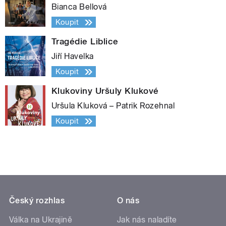
Bianca Bellová
Koupit
Tragédie Liblice
Jiří Havelka
Koupit
Klukoviny Uršuly Klukové
Uršula Kluková – Patrik Rozehnal
Koupit
Český rozhlas
O nás
Válka na Ukrajině
Jak nás naladíte