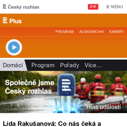
Přejít k hlavnímu obsahu
MENU
ŽIVĚ
PROGRAM
AUDIOARCHIV
KAMERY
Domácí
Program
Pořady
Více
…
Lída Rakušanová: Co nás čeká a