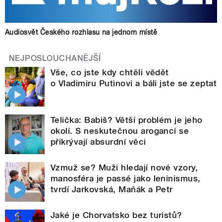
Audiosvět Českého rozhlasu na jednom místě
NEJPOSLOUCHANĚJŠÍ
Vše, co jste kdy chtěli vědět
o Vladimiru Putinovi a báli jste se zeptat
Telička: Babiš? Větší problém je jeho
okolí. S neskutečnou arogancí se
přikrývají absurdní věci
Vzmuž se? Muži hledají nové vzory,
manosféra je passé jako leninismus,
tvrdí Jarkovská, Maňák a Petr
Jaké je Chorvatsko bez turistů?