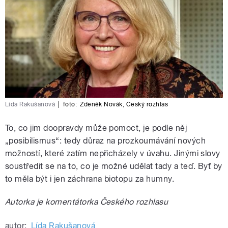
Lída Rakušanová
|
foto:
Zdeněk Novák
,
Český rozhlas
To, co jim doopravdy může pomoct, je podle něj
„posibilismus“: tedy důraz na prozkoumávání nových
možností, které zatím nepřicházely v úvahu. Jinými slovy
soustředit se na to, co je možné udělat tady a teď. Byť by
to měla být i jen záchrana biotopu za humny.
Autorka je komentátorka Českého rozhlasu
autor:
Lída Rakušanová